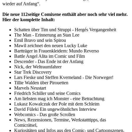
wieder auf Anfang“.
Die neue 112seitige Comixene enthält aber noch sehr viel mehr.
Hier der komplette Inhalt:
Schatten über Tim und Struppi - Hergés Vergangenheit
The Man - Erinnerung an Stan Lee
Emil Bravo und sein Spirou
Mawil zeichnet den neuen Lucky Luke
Bartträger in Frauenkleidern: Mundo Reverso
Battle Angel Alita im Comic und Film
Descender - Das Ende ist der Anfang
Nick, der Weltraumfahrer
Star Trek Discovery
Lars Fieske und Steffen Kverneland - Die Norweger!
Tillie Walden über Pirouetten
Marvels Neustart
Friedrich Schiller und seine Comics
Am liebsten mag ich Monster - eine Betrachtung
Lukasz Kowalczuk der Pole mit dem Schleim
David Füleki Ein ungewöhnliches Interview
Webcomics - Das große Scrollen
News, Rezensionen, Termine, Werkstatttipps, das
Comicrätsel,
Kuriositäten und Infos aus den Comic- und Cartoonszenen.