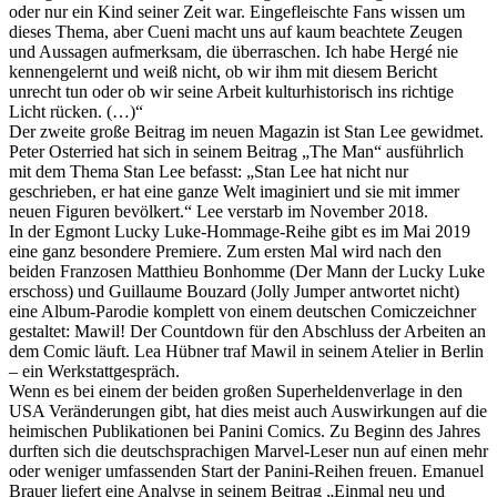
oder nur ein Kind seiner Zeit war. Eingefleischte Fans wissen um
dieses Thema, aber Cueni macht uns auf kaum beachtete Zeugen
und Aussagen aufmerksam, die überraschen. Ich habe Hergé nie
kennengelernt und weiß nicht, ob wir ihm mit diesem Bericht
unrecht tun oder ob wir seine Arbeit kulturhistorisch ins richtige
Licht rücken. (…)“
Der zweite große Beitrag im neuen Magazin ist Stan Lee gewidmet.
Peter Osterried hat sich in seinem Beitrag „The Man“ ausführlich
mit dem Thema Stan Lee befasst: „Stan Lee hat nicht nur
geschrieben, er hat eine ganze Welt imaginiert und sie mit immer
neuen Figuren bevölkert.“ Lee verstarb im November 2018.
In der Egmont Lucky Luke-Hommage-Reihe gibt es im Mai 2019
eine ganz besondere Premiere. Zum ersten Mal wird nach den
beiden Franzosen Matthieu Bonhomme (Der Mann der Lucky Luke
erschoss) und Guillaume Bouzard (Jolly Jumper antwortet nicht)
eine Album-Parodie komplett von einem deutschen Comiczeichner
gestaltet: Mawil! Der Countdown für den Abschluss der Arbeiten an
dem Comic läuft. Lea Hübner traf Mawil in seinem Atelier in Berlin
– ein Werkstattgespräch.
Wenn es bei einem der beiden großen Superheldenverlage in den
USA Veränderungen gibt, hat dies meist auch Auswirkungen auf die
heimischen Publikationen bei Panini Comics. Zu Beginn des Jahres
durften sich die deutschsprachigen Marvel-Leser nun auf einen mehr
oder weniger umfassenden Start der Panini-Reihen freuen. Emanuel
Brauer liefert eine Analyse in seinem Beitrag „Einmal neu und