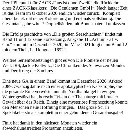
Der Höhepunkt für ZACK-Fans ist ohne Zweifel die Rückkehr
eines ZACK-Klassikers: „Die Gentlemen GmbH“. Nach langer Zeit
ist das Team im Oktober 2020 endlich wieder zurück. Komplett
überarbeitet, mit neuer Kolorierung und erstmals vollständig. Die
Gesamtausgabe wird 7 Doppelbänden mit Bonusmaterial umfassen.
Die Erfolgsgeschichte von „Die großen Seeschlachten“ findet mit
Band 11 und 12 seine Fortsetzung. Ausgabe 11 „Actium · 31 v.
Chr.“ kommt im Dezember 2020, im März 2021 folgt dann Band 12
mit dem Titel „La Hougue · 1692“.
Weitere Serienfortsetzungen gibt es von Die Pioniere der neuen
Welt, IR$, Jackie Kottwitz, Die Chroniken des Schwarzen Mondes
und Der Krieg der Sambres.
Eine neue GA in einem Band kommt im Dezember 2020: Arkeod.
2089, zwanzig Jahre nach einer apokalyptischen Katastrophe, die
die gesamte Erde verwüstet und die Nordhalbkugel in ewigen
Winter gestürzt hat, herrscht Tristan der Thanaturge mit brutaler
Gewalt über das Reich. Einzig eine mysteriöse Prophezeiung könnte
den Menschen neue Hoffnung bringen... Das große Sci-Fi-
Spektakel erstmals komplett in einer gebundenen Gesamtausgabe!
Finix hat damit in den nächsten Monaten wieder ein
abwechslungsreiches Programm anzubieten.