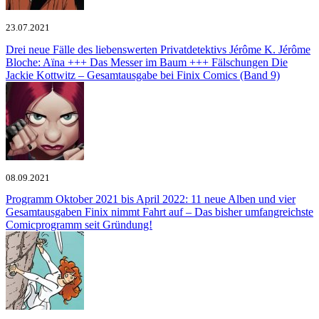
23.07.2021
Drei neue Fälle des liebenswerten Privatdetektivs Jérôme K. Jérôme
Bloche: Aïna +++ Das Messer im Baum +++ Fälschungen
Die
Jackie Kottwitz – Gesamtausgabe bei Finix Comics (Band 9)
08.09.2021
Programm Oktober 2021 bis April 2022: 11 neue Alben und vier
Gesamtausgaben
Finix nimmt Fahrt auf – Das bisher umfangreichste
Comicprogramm seit Gründung!