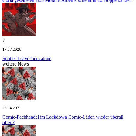
Coria gestalteten Bob Morane-Alben erscheint in 20 Doppelbänden
7
17.07.2026
Splitter
Leave them alone
weitere News
23.04.2021
Comic-Fachhandel im Lockdown
Comic-Läden wieder überall
offen?