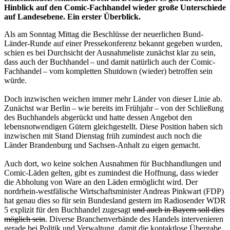
Hinblick auf den Comic-Fachhandel wieder große Unterschiede
auf Landesebene. Ein erster Überblick.
Als am Sonntag Mittag die Beschlüsse der neuerlichen Bund-
Länder-Runde auf einer Pressekonferenz bekannt gegeben wurden,
schien es bei Durchsicht der Ausnahmeliste zunächst klar zu sein,
dass auch der Buchhandel – und damit natürlich auch der Comic-
Fachhandel – vom kompletten Shutdown (wieder) betroffen sein
würde.
Doch inzwischen weichen immer mehr Länder von dieser Linie ab.
Zunächst war Berlin – wie bereits im Frühjahr – von der Schließung
des Buchhandels abgerückt und hatte dessen Angebot den
lebensnotwendigen Gütern gleichgestellt. Diese Position haben sich
inzwischen mit Stand Dienstag früh zumindest auch noch die
Länder Brandenburg und Sachsen-Anhalt zu eigen gemacht.
Auch dort, wo keine solchen Ausnahmen für Buchhandlungen und
Comic-Läden gelten, gibt es zumindest die Hoffnung, dass wieder
die Abholung von Ware an den Läden ermöglicht wird. Der
nordrhein-westfälische Wirtschaftsminister Andreas Pinkwart (FDP)
hat genau dies so für sein Bundesland gestern im Radiosender WDR
5 explizit für den Buchhandel zugesagt
und auch in Bayern soll dies
möglich sein
. Diverse Branchenverbände des Handels intervenieren
gerade bei Politik und Verwaltung, damit die kontaktlose Übergabe