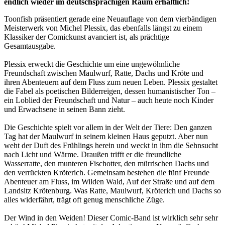
endlich wieder im deutschsprachigen Raum erhältlich!
Toonfish präsentiert gerade eine Neuauflage von dem vierbändigen
Meisterwerk von Michel Plessix, das ebenfalls längst zu einem
Klassiker der Comickunst avanciert ist, als prächtige
Gesamtausgabe.
Plessix erweckt die Geschichte um eine ungewöhnliche
Freundschaft zwischen Maulwurf, Ratte, Dachs und Kröte und
ihren Abenteuern auf dem Fluss zum neuen Leben. Plessix gestaltet
die Fabel als poetischen Bilderreigen, dessen humanistischer Ton –
ein Loblied der Freundschaft und Natur – auch heute noch Kinder
und Erwachsene in seinen Bann zieht.
Die Geschichte spielt vor allem in der Welt der Tiere: Den ganzen
Tag hat der Maulwurf in seinem kleinen Haus geputzt. Aber nun
weht der Duft des Frühlings herein und weckt in ihm die Sehnsucht
nach Licht und Wärme. Draußen trifft er die freundliche
Wasserratte, den munteren Fischotter, den mürrischen Dachs und
den verrückten Kröterich. Gemeinsam bestehen die fünf Freunde
Abenteuer am Fluss, im Wilden Wald, Auf der Straße und auf dem
Landsitz Krötenburg. Was Ratte, Maulwurf, Kröterich und Dachs so
alles widerfährt, trägt oft genug menschliche Züge.
Der Wind in den Weiden! Dieser Comic-Band ist wirklich sehr sehr