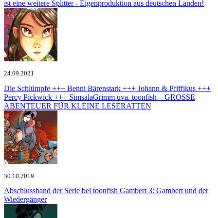
ist eine weitere Splitter - Eigenproduktion aus deutschen Landen!
24.09.2021
Die Schlümpfe +++ Benni Bärenstark +++ Johann & Pfiffikus +++
Percy Pickwick +++ SimsalaGrimm uva.
toonfish – GROSSE
ABENTEUER FÜR KLEINE LESERATTEN
30.10.2019
Abschlussband der Serie bei toonfish
Gambert 3: Gambert und der
Wiedergänger