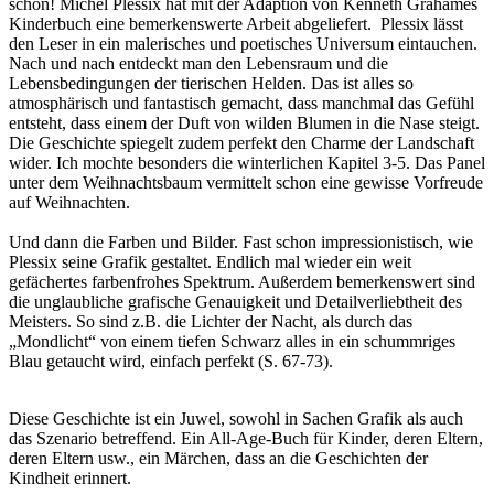
schön! Michel Plessix hat mit der Adaption von Kenneth Grahames
Kinderbuch eine bemerkenswerte Arbeit abgeliefert. Plessix lässt
den Leser in ein malerisches und poetisches Universum eintauchen.
Nach und nach entdeckt man den Lebensraum und die
Lebensbedingungen der tierischen Helden. Das ist alles so
atmosphärisch und fantastisch gemacht, dass manchmal das Gefühl
entsteht, dass einem der Duft von wilden Blumen in die Nase steigt.
Die Geschichte spiegelt zudem perfekt den Charme der Landschaft
wider. Ich mochte besonders die winterlichen Kapitel 3-5. Das Panel
unter dem Weihnachtsbaum vermittelt schon eine gewisse Vorfreude
auf Weihnachten.
Und dann die Farben und Bilder. Fast schon impressionistisch, wie
Plessix seine Grafik gestaltet. Endlich mal wieder ein weit
gefächertes farbenfrohes Spektrum. Außerdem bemerkenswert sind
die unglaubliche grafische Genauigkeit und Detailverliebtheit des
Meisters. So sind z.B. die Lichter der Nacht, als durch das
„Mondlicht“ von einem tiefen Schwarz alles in ein schummriges
Blau getaucht wird, einfach perfekt (S. 67-73).
Diese Geschichte ist ein Juwel, sowohl in Sachen Grafik als auch
das Szenario betreffend. Ein All-Age-Buch für Kinder, deren Eltern,
deren Eltern usw., ein Märchen, dass an die Geschichten der
Kindheit erinnert.