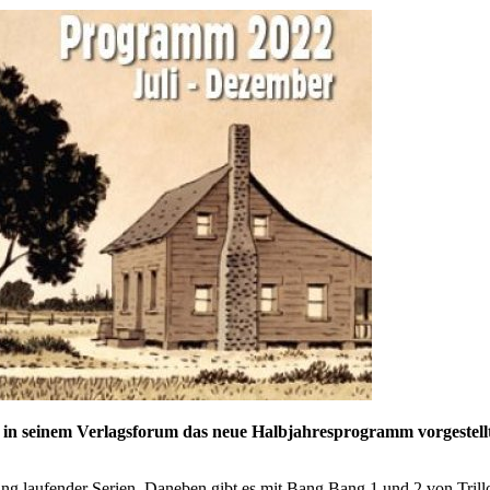
in seinem Verlagsforum das neue Halbjahresprogramm vorgestellt. 
 laufender Serien. Daneben gibt es mit Bang Bang 1 und 2 von Trillo/