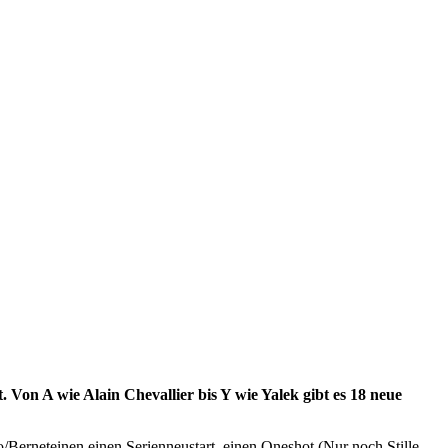
Von A wie Alain Chevallier bis Y wie Yalek gibt es 18 neue
Berneteinen einen Serienneustart, einen Oneshot (Nur noch Stille -