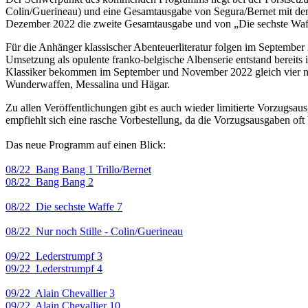
Colin/Guerineau) und eine Gesamtausgabe von Segura/Bernet mit dem 
Dezember 2022 die zweite Gesamtausgabe und von „Die sechste Waff
Für die Anhänger klassischer Abenteuerliteratur folgen im Septemb
Umsetzung als opulente franko-belgische Albenserie entstand bereits
Klassiker bekommen im September und November 2022 gleich vier n
Wunderwaffen, Messalina und Hägar.
Zu allen Veröffentlichungen gibt es auch wieder limitierte Vorzugsau
empfiehlt sich eine rasche Vorbestellung, da die Vorzugsausgaben oft b
Das neue Programm auf einen Blick:
08/22 Bang Bang 1 Trillo/Bernet
08/22 Bang Bang 2
08/22 Die sechste Waffe 7
08/22 Nur noch Stille - Colin/Guerineau
09/22 Lederstrumpf 3
09/22 Lederstrumpf 4
09/22 Alain Chevallier 3
09/22 Alain Chevallier 10