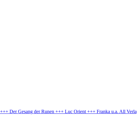
e +++ Der Gesang der Runen +++ Luc Orient +++ Franka u.a.
All Verl