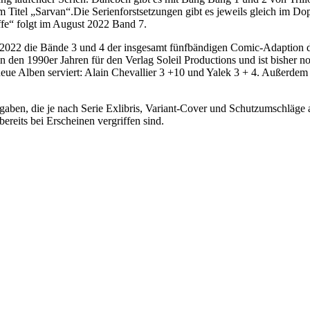
Titel „Sarvan“.Die Serienforstsetzungen gibt es jeweils gleich im D
e“ folgt im August 2022 Band 7.
er 2022 die Bände 3 und 4 der insgesamt fünfbändigen Comic-Adaptio
 in den 1990er Jahren für den Verlag Soleil Productions und ist bishe
eue Alben serviert: Alain Chevallier 3 +10 und Yalek 3 + 4. Auße
sgaben, die je nach Serie Exlibris, Variant-Cover und Schutzumschläge 
ereits bei Erscheinen vergriffen sind.