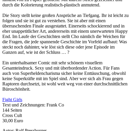
durch die Kolorierung realistisch-plastisch anmutend.
Die Story stellt keine großen Ansprüche an Tiefgang. Ihr ist leicht zu
folgen und sie ist gut zu verstehen. Sie ist aber mit einen
überraschenden Finale ausgestattet. Einerseits schockierend und in
eher unappetitlicher Art, andererseits mit einem unerwarteten Happy
End. Im Laufe der Geschichten stellt Cho nämlich die Weichen für
die Fragen, die jede spannende Geschichte im Vorfeld aufbaut: Was
steckt noch dahinter, wie löst sich diese oder jene Episode im
Ganzen auf, wie ist der Schluss … ?
Ein unterhaltsamer Comic mit sehr schönem visuellem
Gesamteindruck. Sexy und mit überbordender Action. Für Fans
auch von Superheldencharisma sicher keine Enttäuschung, obwohl
keine Superkräfte mit im Spiel sind. Aber wer sich als Frau gegen
Raptoren durchsetzt, ist wohl weit weg von einer durchschnittlichen
Büroschönheit.
Fight Girls
Text und Zeichnungen: Frank Co
144 Seiten
Cross Cult
30,00 Euro
Autor: Rolf Pressburger