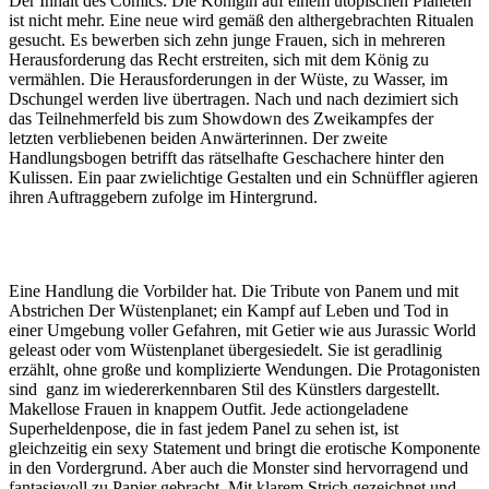
Der Inhalt des Comics: Die Königin auf einem utopischen Planeten
ist nicht mehr. Eine neue wird gemäß den althergebrachten Ritualen
gesucht. Es bewerben sich zehn junge Frauen, sich in mehreren
Herausforderung das Recht erstreiten, sich mit dem König zu
vermählen. Die Herausforderungen in der Wüste, zu Wasser, im
Dschungel werden live übertragen. Nach und nach dezimiert sich
das Teilnehmerfeld bis zum Showdown des Zweikampfes der
letzten verbliebenen beiden Anwärterinnen. Der zweite
Handlungsbogen betrifft das rätselhafte Geschachere hinter den
Kulissen. Ein paar zwielichtige Gestalten und ein Schnüffler agieren
ihren Auftraggebern zufolge im Hintergrund.
Eine Handlung die Vorbilder hat. Die Tribute von Panem und mit
Abstrichen Der Wüstenplanet; ein Kampf auf Leben und Tod in
einer Umgebung voller Gefahren, mit Getier wie aus Jurassic World
geleast oder vom Wüstenplanet übergesiedelt. Sie ist geradlinig
erzählt, ohne große und komplizierte Wendungen. Die Protagonisten
sind ganz im wiedererkennbaren Stil des Künstlers dargestellt.
Makellose Frauen in knappem Outfit. Jede actiongeladene
Superheldenpose, die in fast jedem Panel zu sehen ist, ist
gleichzeitig ein sexy Statement und bringt die erotische Komponente
in den Vordergrund. Aber auch die Monster sind hervorragend und
fantasievoll zu Papier gebracht. Mit klarem Strich gezeichnet und