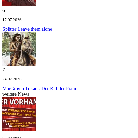
6
17.07.2026
Splitter
Leave them alone
7
24.07.2026
MarGravio
Tokae - Der Ruf der Prärie
weitere News