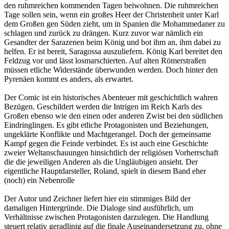
den ruhmreichen kommenden Tagen beiwohnen. Die ruhmreichen
Tage sollen sein, wenn ein großes Heer der Christenheit unter Karl
dem Großen gen Süden zieht, um in Spanien die Mohammedaner zu
schlagen und zurück zu drängen. Kurz zuvor war nämlich ein
Gesandter der Sarazenen beim König und bot ihm an, ihm dabei zu
helfen. Er ist bereit, Saragossa auszuliefern. König Karl bereitet den
Feldzug vor und lässt losmarschierten. Auf alten Römerstraßen
müssen etliche Widerstände überwunden werden. Doch hinter den
Pyrenäen kommt es anders, als erwartet.
Der Comic ist ein historisches Abenteuer mit geschichtlich wahren
Bezügen. Geschildert werden die Intrigen im Reich Karls des
Großen ebenso wie den einen oder anderen Zwist bei den südlichen
Eindringlingen. Es gibt etliche Protagonisten und Beziehungen,
ungeklärte Konflikte und Machtgerangel. Doch der gemeinsame
Kampf gegen die Feinde verbindet. Es ist auch eine Geschichte
zweier Weltanschauungen hinsichtlich der religiösen Vorherrschaft
die die jeweiligen Anderen als die Ungläubigen ansieht. Der
eigentliche Hauptdarsteller, Roland, spielt in diesem Band eher
(noch) ein Nebenrolle
Der Autor und Zeichner liefert hier ein stimmiges Bild der
damaligen Hintergründe. Die Dialoge sind ausführlich, um
Verhältnisse zwischen Protagonisten darzulegen. Die Handlung
steuert relativ geradlinig auf die finale Auseinandersetzung zu, ohne