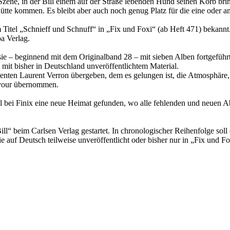
Szene, in der Bill einem auf der Straße lebenden Hund seinen Korb br
ehütte kommen. Es bleibt aber auch noch genug Platz für die eine oder a
 Titel „Schnieff und Schnuff“ in „Fix und Foxi“ (ab Heft 471) bekan
a Verlag.
sie – beginnend mit dem Originalband 28 – mit sieben Alben fortgefüh
 mit bisher in Deutschland unveröffentlichtem Material.
tenten Laurent Verron übergeben, dem es gelungen ist, die Atmosphäre,
avour übernommen.
ill bei Finix eine neue Heimat gefunden, wo alle fehlenden und neuen
l“ beim Carlsen Verlag gestartet. In chronologischer Reihenfolge soll
die auf Deutsch teilweise unveröffentlicht oder bisher nur in „Fix und F