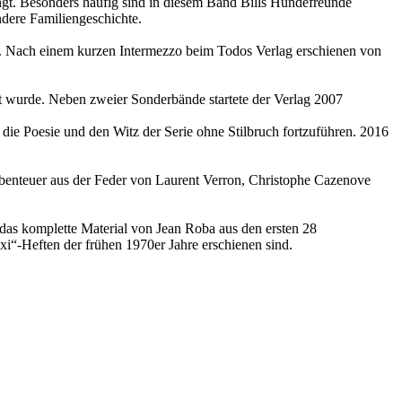
ingt. Besonders häufig sind in diesem Band Bills Hundefreunde
ndere Familiengeschichte.
nt. Nach einem kurzen Intermezzo beim Todos Verlag erschienen von
rt wurde. Neben zweier Sonderbände startete der Verlag 2007
 die Poesie und den Witz der Serie ohne Stilbruch fortzuführen. 2016
 Abenteuer aus der Feder von Laurent Verron, Christophe Cazenove
 das komplette Material von Jean Roba aus den ersten 28
oxi“-Heften der frühen 1970er Jahre erschienen sind.