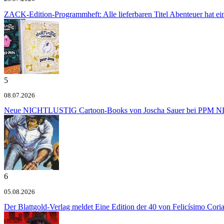
ZACK-Edition-Programmheft: Alle lieferbaren Titel
Abenteuer hat e
5
08.07.2026
Neue NICHTLUSTIG Cartoon-Books von Joscha Sauer bei PPM
NI
6
05.08.2026
Der Blattgold-Verlag meldet
Eine Edition der 40 von Felicísimo Cori