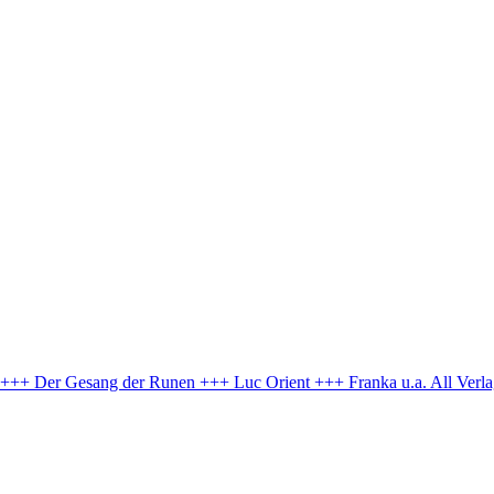
e +++ Der Gesang der Runen +++ Luc Orient +++ Franka u.a.
All Verl