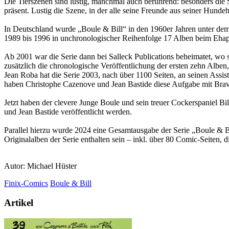
Die Tierszenen sind lustig, manchmal auch berührend: besonders die 
präsent. Lustig die Szene, in der alle seine Freunde aus seiner Hund
In Deutschland wurde „Boule & Bill“ in den 1960er Jahren unter dem
1989 bis 1996 in unchronologischer Reihenfolge 17 Alben beim Ehap
Ab 2001 war die Serie dann bei Salleck Publications beheimatet, wo 
zusätzlich die chronologische Veröffentlichung der ersten zehn Alben,
Jean Roba hat die Serie 2003, nach über 1100 Seiten, an seinen Assis
haben Christophe Cazenove und Jean Bastide diese Aufgabe mit Br
Jetzt haben der clevere Junge Boule und sein treuer Cockerspaniel B
und Jean Bastide veröffentlicht werden.
Parallel hierzu wurde 2024 eine Gesamtausgabe der Serie „Boule & Bil
Originalalben der Serie enthalten sein – inkl. über 80 Comic-Seiten, 
Autor: Michael Hüster
Finix-Comics
Boule & Bill
Artikel