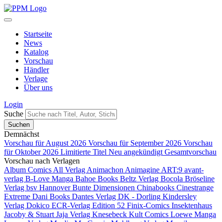
Startseite
News
Katalog
Vorschau
Händler
Verlage
Über uns
Login
Suche
Demnächst
Vorschau für August 2026
Vorschau für September 2026
Vorschau
für Oktober 2026
Limitierte Titel
Neu angekündigt
Gesamtvorschau
Vorschau nach Verlagen
Album Comics
All Verlag
Animachon
Animagine
ART:9
avant-
verlag
B-Love Manga
Bahoe Books
Beltz Verlag
Bocola
Bröseline
Verlag
bsv Hannover
Bunte Dimensionen
Chinabooks
Cinestrange
Extreme
Dani Books
Dantes Verlag
DK - Dorling Kindersley
Verlag
Dokico
ECR-Verlag
Edition 52
Finix-Comics
Insektenhaus
Jacoby & Stuart
Jaja Verlag
Knesebeck
Kult Comics
Loewe Manga