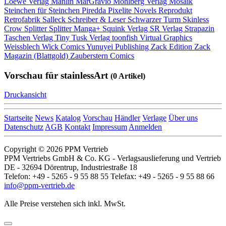
Loewe Verlag
Manlin
MarGravio
Mohlberg Verlag
Mosaik
Steinchen für Steinchen
Piredda
Pixelite Novels
Reprodukt
Retrofabrik
Salleck
Schreiber & Leser
Schwarzer Turm
Skinless
Crow
Splitter
Splitter Manga+
Squink Verlag
SR Verlag
Strapazin
Taschen Verlag
Tiny Tusk Verlag
toonfish
Virtual Graphics
Weissblech
Wick Comics
Yunuyei Publishing
Zack Edition
Zack
Magazin (Blattgold)
Zauberstern Comics
Vorschau für stainlessArt
(0 Artikel)
Druckansicht
Startseite
News
Katalog
Vorschau
Händler
Verlage
Über uns
Datenschutz
AGB
Kontakt
Impressum
Anmelden
Copyright © 2026 PPM Vertrieb
PPM Vertriebs GmbH & Co. KG - Verlagsauslieferung und Vertrieb
DE - 32694 Dörentrup, Industriestraße 18
Telefon: +49 - 5265 - 9 55 88 55 Telefax: +49 - 5265 - 9 55 88 66
info@ppm-vertrieb.de
Alle Preise verstehen sich inkl. MwSt.