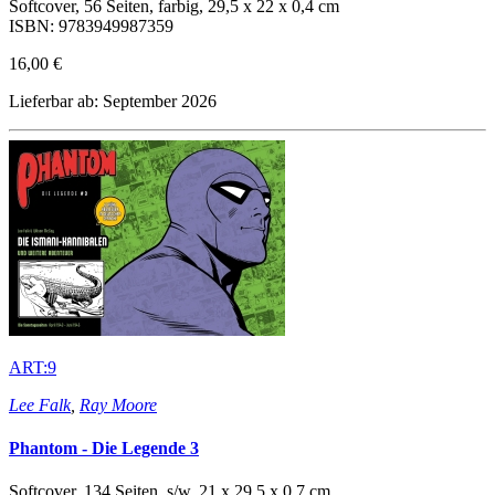
Softcover, 56 Seiten, farbig, 29,5 x 22 x 0,4 cm
ISBN: 9783949987359
16,00 €
Lieferbar ab: September 2026
ART:9
Lee Falk
,
Ray Moore
Phantom - Die Legende 3
Softcover, 134 Seiten, s/w, 21 x 29,5 x 0,7 cm