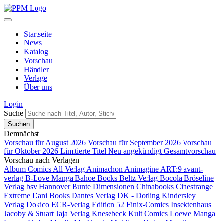
Startseite
News
Katalog
Vorschau
Händler
Verlage
Über uns
Login
Suche
Demnächst
Vorschau für August 2026
Vorschau für September 2026
Vorschau
für Oktober 2026
Limitierte Titel
Neu angekündigt
Gesamtvorschau
Vorschau nach Verlagen
Album Comics
All Verlag
Animachon
Animagine
ART:9
avant-
verlag
B-Love Manga
Bahoe Books
Beltz Verlag
Bocola
Bröseline
Verlag
bsv Hannover
Bunte Dimensionen
Chinabooks
Cinestrange
Extreme
Dani Books
Dantes Verlag
DK - Dorling Kindersley
Verlag
Dokico
ECR-Verlag
Edition 52
Finix-Comics
Insektenhaus
Jacoby & Stuart
Jaja Verlag
Knesebeck
Kult Comics
Loewe Manga