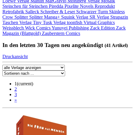
Loewe Verlag
Manlin
MarGravio
Mohlberg Verlag
Mosaik
Steinchen für Steinchen
Piredda
Pixelite Novels
Reprodukt
Retrofabrik
Salleck
Schreiber & Leser
Schwarzer Turm
Skinless
Crow
Splitter
Splitter Manga+
Squink Verlag
SR Verlag
Strapazin
Taschen Verlag
Tiny Tusk Verlag
toonfish
Virtual Graphics
Weissblech
Wick Comics
Yunuyei Publishing
Zack Edition
Zack
Magazin (Blattgold)
Zauberstern Comics
In den letzten 30 Tagen neu angekündigt
(41 Artikel)
Druckansicht
1
(current)
2
3
»