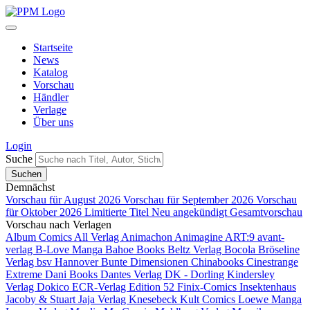
Startseite
News
Katalog
Vorschau
Händler
Verlage
Über uns
Login
Suche
Demnächst
Vorschau für August 2026
Vorschau für September 2026
Vorschau
für Oktober 2026
Limitierte Titel
Neu angekündigt
Gesamtvorschau
Vorschau nach Verlagen
Album Comics
All Verlag
Animachon
Animagine
ART:9
avant-
verlag
B-Love Manga
Bahoe Books
Beltz Verlag
Bocola
Bröseline
Verlag
bsv Hannover
Bunte Dimensionen
Chinabooks
Cinestrange
Extreme
Dani Books
Dantes Verlag
DK - Dorling Kindersley
Verlag
Dokico
ECR-Verlag
Edition 52
Finix-Comics
Insektenhaus
Jacoby & Stuart
Jaja Verlag
Knesebeck
Kult Comics
Loewe Manga