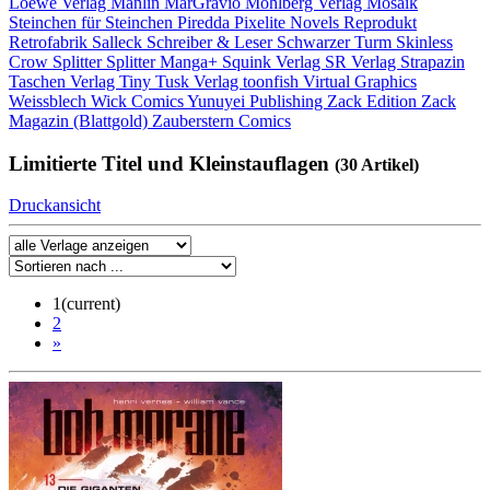
Loewe Verlag
Manlin
MarGravio
Mohlberg Verlag
Mosaik
Steinchen für Steinchen
Piredda
Pixelite Novels
Reprodukt
Retrofabrik
Salleck
Schreiber & Leser
Schwarzer Turm
Skinless
Crow
Splitter
Splitter Manga+
Squink Verlag
SR Verlag
Strapazin
Taschen Verlag
Tiny Tusk Verlag
toonfish
Virtual Graphics
Weissblech
Wick Comics
Yunuyei Publishing
Zack Edition
Zack
Magazin (Blattgold)
Zauberstern Comics
Limitierte Titel und Kleinstauflagen
(30 Artikel)
Druckansicht
1
(current)
2
»