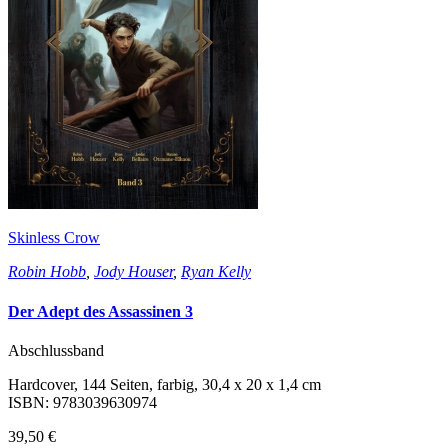
Skinless Crow
Robin Hobb
,
Jody Houser
,
Ryan Kelly
Der Adept des Assassinen 3
Abschlussband
Hardcover, 144 Seiten, farbig, 30,4 x 20 x 1,4 cm
ISBN: 9783039630974
39,50 €