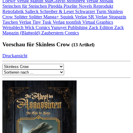
Loewe Verlag
Manlin
MarGravio
Mohlberg Verlag
Mosaik
Steinchen für Steinchen
Piredda
Pixelite Novels
Reprodukt
Retrofabrik
Salleck
Schreiber & Leser
Schwarzer Turm
Skinless
Crow
Splitter
Splitter Manga+
Squink Verlag
SR Verlag
Strapazin
Taschen Verlag
Tiny Tusk Verlag
toonfish
Virtual Graphics
Weissblech
Wick Comics
Yunuyei Publishing
Zack Edition
Zack
Magazin (Blattgold)
Zauberstern Comics
Vorschau für Skinless Crow
(13 Artikel)
Druckansicht