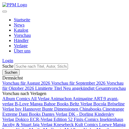
Startseite
News
Katalog
Vorschau
Händler
Verlage
Über uns
Login
Suche
Demnächst
Vorschau für August 2026
Vorschau für September 2026
Vorschau
für Oktober 2026
Limitierte Titel
Neu angekündigt
Gesamtvorschau
Vorschau nach Verlagen
Album Comics
All Verlag
Animachon
Animagine
ART:9
avant-
verlag
B-Love Manga
Bahoe Books
Beltz Verlag
Bocola
Bröseline
Verlag
bsv Hannover
Bunte Dimensionen
Chinabooks
Cinestrange
Extreme
Dani Books
Dantes Verlag
DK - Dorling Kindersley
Verlag
Dokico
ECR-Verlag
Edition 52
Finix-Comics
Insektenhaus
Jacoby & Stuart
Jaja Verlag
Knesebeck
Kult Comics
Loewe Manga