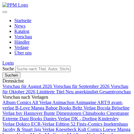
Startseite
News
Katalog
Vorschau
Händler
Verlage
Über uns
Login
Suche
Demnächst
Vorschau für August 2026
Vorschau für September 2026
Vorschau
für Oktober 2026
Limitierte Titel
Neu angekündigt
Gesamtvorschau
Vorschau nach Verlagen
Album Comics
All Verlag
Animachon
Animagine
ART:9
avant-
verlag
B-Love Manga
Bahoe Books
Beltz Verlag
Bocola
Bröseline
Verlag
bsv Hannover
Bunte Dimensionen
Chinabooks
Cinestrange
Extreme
Dani Books
Dantes Verlag
DK - Dorling Kindersley
Verlag
Dokico
ECR-Verlag
Edition 52
Finix-Comics
Insektenhaus
Jacoby & Stuart
Jaja Verlag
Knesebeck
Kult Comics
Loewe Manga