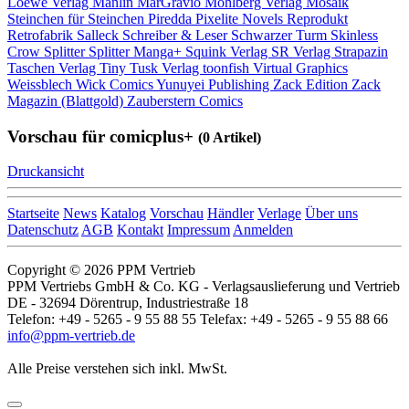
Loewe Verlag
Manlin
MarGravio
Mohlberg Verlag
Mosaik
Steinchen für Steinchen
Piredda
Pixelite Novels
Reprodukt
Retrofabrik
Salleck
Schreiber & Leser
Schwarzer Turm
Skinless
Crow
Splitter
Splitter Manga+
Squink Verlag
SR Verlag
Strapazin
Taschen Verlag
Tiny Tusk Verlag
toonfish
Virtual Graphics
Weissblech
Wick Comics
Yunuyei Publishing
Zack Edition
Zack
Magazin (Blattgold)
Zauberstern Comics
Vorschau für comicplus+
(0 Artikel)
Druckansicht
Startseite
News
Katalog
Vorschau
Händler
Verlage
Über uns
Datenschutz
AGB
Kontakt
Impressum
Anmelden
Copyright © 2026 PPM Vertrieb
PPM Vertriebs GmbH & Co. KG - Verlagsauslieferung und Vertrieb
DE - 32694 Dörentrup, Industriestraße 18
Telefon: +49 - 5265 - 9 55 88 55 Telefax: +49 - 5265 - 9 55 88 66
info@ppm-vertrieb.de
Alle Preise verstehen sich inkl. MwSt.