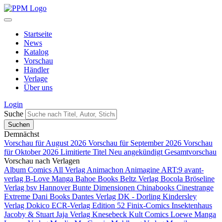
Startseite
News
Katalog
Vorschau
Händler
Verlage
Über uns
Login
Suche
Demnächst
Vorschau für August 2026
Vorschau für September 2026
Vorschau
für Oktober 2026
Limitierte Titel
Neu angekündigt
Gesamtvorschau
Vorschau nach Verlagen
Album Comics
All Verlag
Animachon
Animagine
ART:9
avant-
verlag
B-Love Manga
Bahoe Books
Beltz Verlag
Bocola
Bröseline
Verlag
bsv Hannover
Bunte Dimensionen
Chinabooks
Cinestrange
Extreme
Dani Books
Dantes Verlag
DK - Dorling Kindersley
Verlag
Dokico
ECR-Verlag
Edition 52
Finix-Comics
Insektenhaus
Jacoby & Stuart
Jaja Verlag
Knesebeck
Kult Comics
Loewe Manga