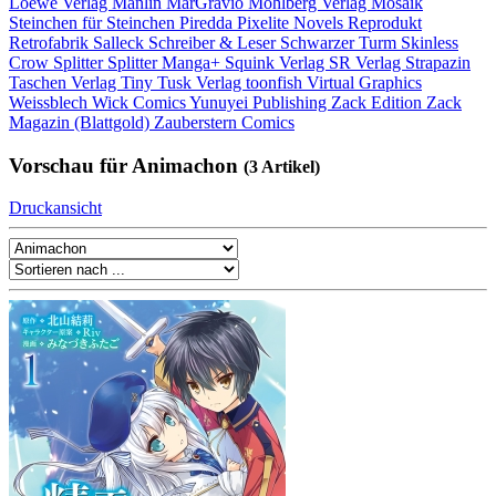
Loewe Verlag
Manlin
MarGravio
Mohlberg Verlag
Mosaik
Steinchen für Steinchen
Piredda
Pixelite Novels
Reprodukt
Retrofabrik
Salleck
Schreiber & Leser
Schwarzer Turm
Skinless
Crow
Splitter
Splitter Manga+
Squink Verlag
SR Verlag
Strapazin
Taschen Verlag
Tiny Tusk Verlag
toonfish
Virtual Graphics
Weissblech
Wick Comics
Yunuyei Publishing
Zack Edition
Zack
Magazin (Blattgold)
Zauberstern Comics
Vorschau für Animachon
(3 Artikel)
Druckansicht