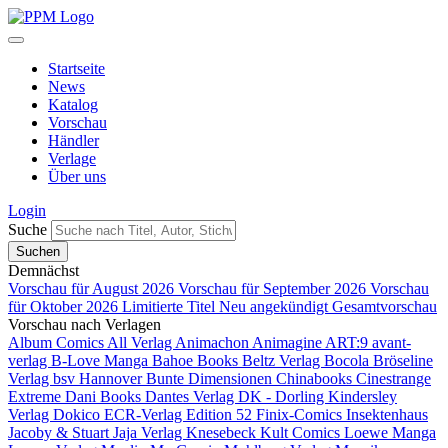
Startseite
News
Katalog
Vorschau
Händler
Verlage
Über uns
Login
Suche
Demnächst
Vorschau für August 2026
Vorschau für September 2026
Vorschau
für Oktober 2026
Limitierte Titel
Neu angekündigt
Gesamtvorschau
Vorschau nach Verlagen
Album Comics
All Verlag
Animachon
Animagine
ART:9
avant-
verlag
B-Love Manga
Bahoe Books
Beltz Verlag
Bocola
Bröseline
Verlag
bsv Hannover
Bunte Dimensionen
Chinabooks
Cinestrange
Extreme
Dani Books
Dantes Verlag
DK - Dorling Kindersley
Verlag
Dokico
ECR-Verlag
Edition 52
Finix-Comics
Insektenhaus
Jacoby & Stuart
Jaja Verlag
Knesebeck
Kult Comics
Loewe Manga