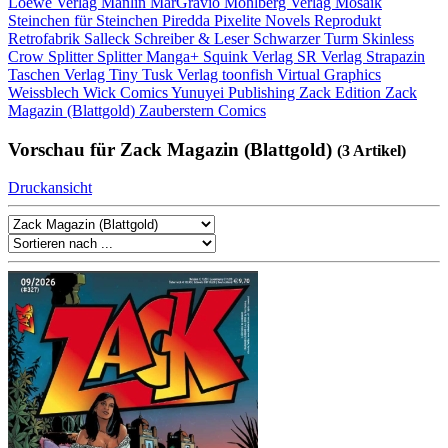
Loewe Verlag
Manlin
MarGravio
Mohlberg Verlag
Mosaik
Steinchen für Steinchen
Piredda
Pixelite Novels
Reprodukt
Retrofabrik
Salleck
Schreiber & Leser
Schwarzer Turm
Skinless
Crow
Splitter
Splitter Manga+
Squink Verlag
SR Verlag
Strapazin
Taschen Verlag
Tiny Tusk Verlag
toonfish
Virtual Graphics
Weissblech
Wick Comics
Yunuyei Publishing
Zack Edition
Zack
Magazin (Blattgold)
Zauberstern Comics
Vorschau für Zack Magazin (Blattgold)
(3 Artikel)
Druckansicht