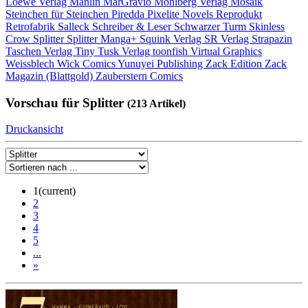
Loewe Verlag
Manlin
MarGravio
Mohlberg Verlag
Mosaik
Steinchen für Steinchen
Piredda
Pixelite Novels
Reprodukt
Retrofabrik
Salleck
Schreiber & Leser
Schwarzer Turm
Skinless
Crow
Splitter
Splitter Manga+
Squink Verlag
SR Verlag
Strapazin
Taschen Verlag
Tiny Tusk Verlag
toonfish
Virtual Graphics
Weissblech
Wick Comics
Yunuyei Publishing
Zack Edition
Zack
Magazin (Blattgold)
Zauberstern Comics
Vorschau für Splitter
(213 Artikel)
Druckansicht
1
(current)
2
3
4
5
...
»