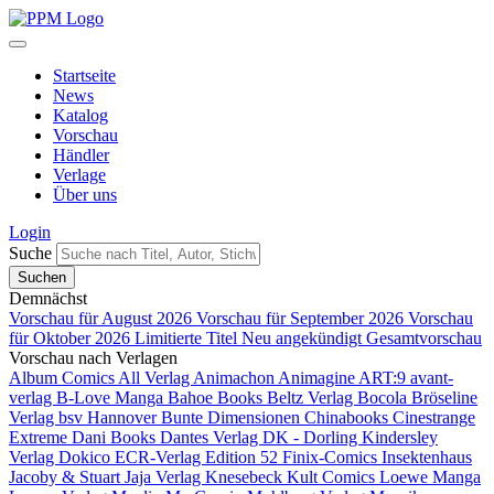
Startseite
News
Katalog
Vorschau
Händler
Verlage
Über uns
Login
Suche
Demnächst
Vorschau für August 2026
Vorschau für September 2026
Vorschau
für Oktober 2026
Limitierte Titel
Neu angekündigt
Gesamtvorschau
Vorschau nach Verlagen
Album Comics
All Verlag
Animachon
Animagine
ART:9
avant-
verlag
B-Love Manga
Bahoe Books
Beltz Verlag
Bocola
Bröseline
Verlag
bsv Hannover
Bunte Dimensionen
Chinabooks
Cinestrange
Extreme
Dani Books
Dantes Verlag
DK - Dorling Kindersley
Verlag
Dokico
ECR-Verlag
Edition 52
Finix-Comics
Insektenhaus
Jacoby & Stuart
Jaja Verlag
Knesebeck
Kult Comics
Loewe Manga