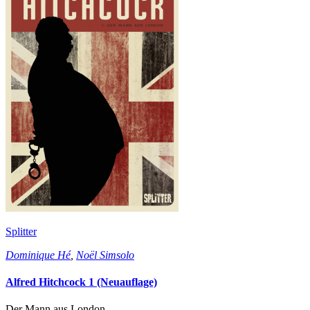
Splitter
Dominique Hé
,
Noël Simsolo
Alfred Hitchcock 1 (Neuauflage)
Der Mann aus London