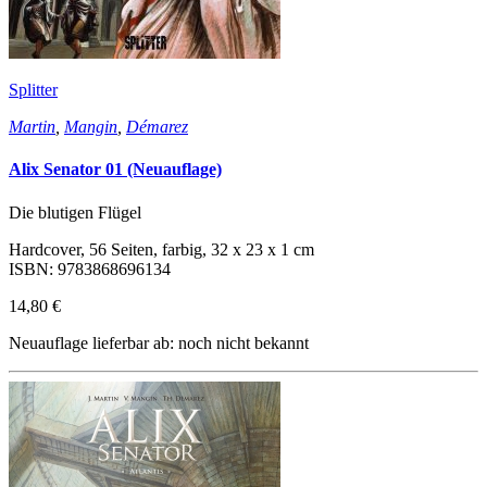
Splitter
Martin
,
Mangin
,
Démarez
Alix Senator 01 (Neuauflage)
Die blutigen Flügel
Hardcover, 56 Seiten, farbig, 32 x 23 x 1 cm
ISBN: 9783868696134
14,80 €
Neuauflage lieferbar ab: noch nicht bekannt