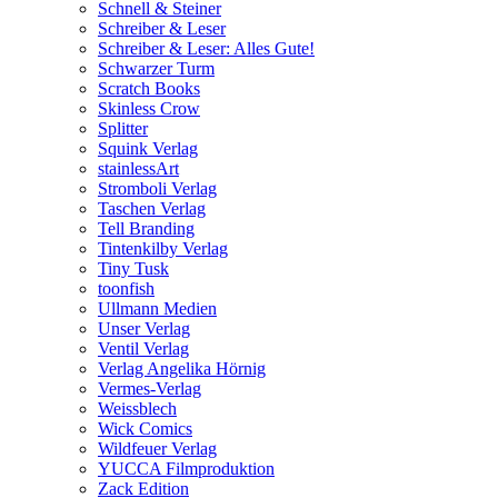
Schnell & Steiner
Schreiber & Leser
Schreiber & Leser: Alles Gute!
Schwarzer Turm
Scratch Books
Skinless Crow
Splitter
Squink Verlag
stainlessArt
Stromboli Verlag
Taschen Verlag
Tell Branding
Tintenkilby Verlag
Tiny Tusk
toonfish
Ullmann Medien
Unser Verlag
Ventil Verlag
Verlag Angelika Hörnig
Vermes-Verlag
Weissblech
Wick Comics
Wildfeuer Verlag
YUCCA Filmproduktion
Zack Edition