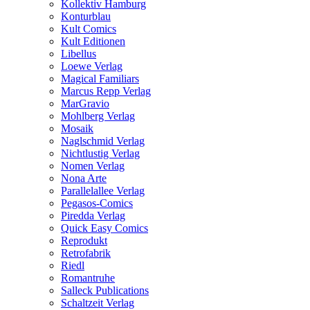
Kollektiv Hamburg
Konturblau
Kult Comics
Kult Editionen
Libellus
Loewe Verlag
Magical Familiars
Marcus Repp Verlag
MarGravio
Mohlberg Verlag
Mosaik
Naglschmid Verlag
Nichtlustig Verlag
Nomen Verlag
Nona Arte
Parallelallee Verlag
Pegasos-Comics
Piredda Verlag
Quick Easy Comics
Reprodukt
Retrofabrik
Riedl
Romantruhe
Salleck Publications
Schaltzeit Verlag