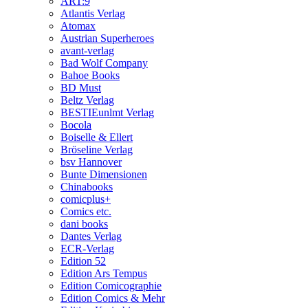
ART:9
Atlantis Verlag
Atomax
Austrian Superheroes
avant-verlag
Bad Wolf Company
Bahoe Books
BD Must
Beltz Verlag
BESTIEunlmt Verlag
Bocola
Boiselle & Ellert
Bröseline Verlag
bsv Hannover
Bunte Dimensionen
Chinabooks
comicplus+
Comics etc.
dani books
Dantes Verlag
ECR-Verlag
Edition 52
Edition Ars Tempus
Edition Comicographie
Edition Comics & Mehr