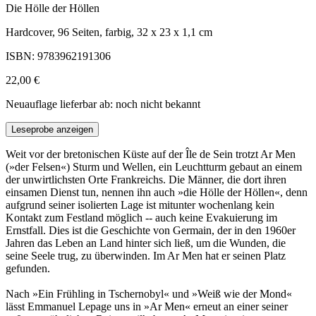
Die Hölle der Höllen
Hardcover, 96 Seiten, farbig, 32 x 23 x 1,1 cm
ISBN: 9783962191306
22,00 €
Neuauflage lieferbar ab: noch nicht bekannt
Leseprobe anzeigen
Weit vor der bretonischen Küste auf der Île de Sein trotzt Ar Men
(»der Felsen«) Sturm und Wellen, ein Leuchtturm gebaut an einem
der unwirtlichsten Orte Frankreichs. Die Männer, die dort ihren
einsamen Dienst tun, nennen ihn auch »die Hölle der Höllen«, denn
aufgrund seiner isolierten Lage ist mitunter wochenlang kein
Kontakt zum Festland möglich -- auch keine Evakuierung im
Ernstfall. Dies ist die Geschichte von Germain, der in den 1960er
Jahren das Leben an Land hinter sich ließ, um die Wunden, die
seine Seele trug, zu überwinden. Im Ar Men hat er seinen Platz
gefunden.
Nach »Ein Frühling in Tschernobyl« und »Weiß wie der Mond«
lässt Emmanuel Lepage uns in »Ar Men« erneut an einer seiner