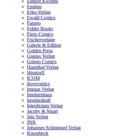
Edition Kwimbi
Epsilon
Erko-Verlag
Ewald Comics
Fanpro
Felder Books
Finix-Comics
Fischerverlage
Galerie & Edition
Golden Press
Granus Verlag
Gringo Comics
Hannibal Verlag
Hinstorff
ICOM
ilovecomics
Impian Verlag
Insektenhaus
Insektenkult
Interdictum Verlag
Jacoby & Stuart
Jaja Verlag
JNK
Johannes Schimmsel Verlag
Knesebeck