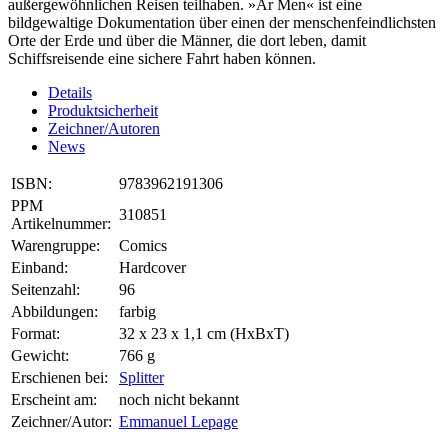
außergewöhnlichen Reisen teilhaben. »Ar Men« ist eine
bildgewaltige Dokumentation über einen der menschenfeindlichsten
Orte der Erde und über die Männer, die dort leben, damit
Schiffsreisende eine sichere Fahrt haben können.
Details
Produktsicherheit
Zeichner/Autoren
News
ISBN:
9783962191306
PPM
310851
Artikelnummer:
Warengruppe:
Comics
Einband:
Hardcover
Seitenzahl:
96
Abbildungen:
farbig
Format:
32 x 23 x 1,1 cm (HxBxT)
Gewicht:
766 g
Erschienen bei:
Splitter
Erscheint am:
noch nicht bekannt
Zeichner/Autor:
Emmanuel Lepage