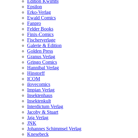
Edition Kwimbi
Epsilon
Erko-Verlag
Ewald Comics
Fanpro
Felder Books
Finix-Comics
Fischerverlage
Galerie & Edition
Golden Press
Granus Verlag
Gringo Comics
Hannibal Verlag
Hinstorff
ICOM
ilovecomics
Impian Verlag
Insektenhaus
Insektenkult
Interdictum Verlag
Jacoby & Stuart
Jaja Verlag
JNK
Johannes Schimmsel Verlag
Knesebeck