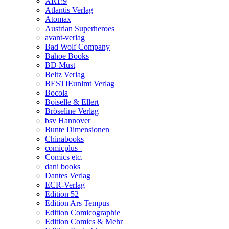
ART:9
Atlantis Verlag
Atomax
Austrian Superheroes
avant-verlag
Bad Wolf Company
Bahoe Books
BD Must
Beltz Verlag
BESTIEunlmt Verlag
Bocola
Boiselle & Ellert
Bröseline Verlag
bsv Hannover
Bunte Dimensionen
Chinabooks
comicplus+
Comics etc.
dani books
Dantes Verlag
ECR-Verlag
Edition 52
Edition Ars Tempus
Edition Comicographie
Edition Comics & Mehr