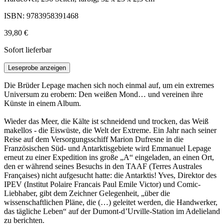
ISBN: 9783958391468
39,80 €
Sofort lieferbar
Leseprobe anzeigen
Die Brüder Lepage machen sich noch einmal auf, um ein extremes
Universum zu erobern: Den weißen Mond… und vereinen ihre
Künste in einem Album.
Wieder das Meer, die Kälte ist schneidend und trocken, das Weiß
makellos - die Eiswüste, die Welt der Extreme. Ein Jahr nach seiner
Reise auf dem Versorgungsschiff Marion Dufresne in die
Französischen Süd- und Antarktisgebiete wird Emmanuel Lepage
erneut zu einer Expedition ins große „A“ eingeladen, an einen Ort,
den er während seines Besuchs in den TAAF (Terres Australes
Françaises) nicht aufgesucht hatte: die Antarktis! Yves, Direktor des
IPEV (Institut Polaire Francais Paul Emile Victor) und Comic-
Liebhaber, gibt dem Zeichner Gelegenheit, „über die
wissenschaftlichen Pläne, die (…) geleitet werden, die Handwerker,
das tägliche Leben“ auf der Dumont-d’Urville-Station im Adelieland
zu berichten.