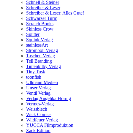
Schnell & Steiner
Schreiber & Leser
Schreiber & Leser: Alles Gute!
Schwarzer Turm
Scratch Books
Skinless Crow
Splitter
Squink Verlag
stainlessArt
Stromboli Verlag
Taschen Verlag
Tell Branding
Tintenkilby Verlag
Tiny Tusk
toonfish
Ullmann Medien
Unser Verlag
Ventil Verlag
Verlag Angelika Hörnig
Vermes-Verlag
Weissblech
Wick Comics
Wildfeuer Verlag
YUCCA Filmproduktion
Zack Edition