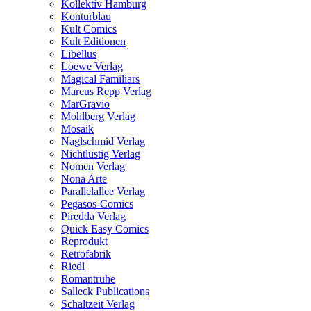
Kollektiv Hamburg
Konturblau
Kult Comics
Kult Editionen
Libellus
Loewe Verlag
Magical Familiars
Marcus Repp Verlag
MarGravio
Mohlberg Verlag
Mosaik
Naglschmid Verlag
Nichtlustig Verlag
Nomen Verlag
Nona Arte
Parallelallee Verlag
Pegasos-Comics
Piredda Verlag
Quick Easy Comics
Reprodukt
Retrofabrik
Riedl
Romantruhe
Salleck Publications
Schaltzeit Verlag