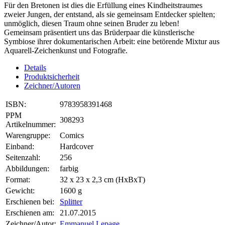
Für den Bretonen ist dies die Erfüllung eines Kindheitstraumes
zweier Jungen, der entstand, als sie gemeinsam Entdecker spielten;
unmöglich, diesen Traum ohne seinen Bruder zu leben!
Gemeinsam präsentiert uns das Brüderpaar die künstlerische
Symbiose ihrer dokumentarischen Arbeit: eine betörende Mixtur aus
Aquarell-Zeichenkunst und Fotografie.
Details
Produktsicherheit
Zeichner/Autoren
ISBN:
9783958391468
PPM
308293
Artikelnummer:
Warengruppe:
Comics
Einband:
Hardcover
Seitenzahl:
256
Abbildungen:
farbig
Format:
32 x 23 x 2,3 cm (HxBxT)
Gewicht:
1600 g
Erschienen bei:
Splitter
Erschienen am:
21.07.2015
Zeichner/Autor:
Emmanuel Lepage