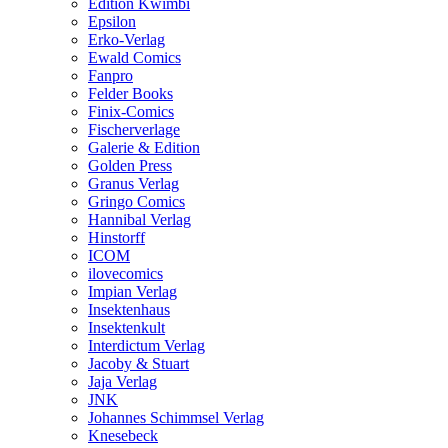
Edition Kwimbi
Epsilon
Erko-Verlag
Ewald Comics
Fanpro
Felder Books
Finix-Comics
Fischerverlage
Galerie & Edition
Golden Press
Granus Verlag
Gringo Comics
Hannibal Verlag
Hinstorff
ICOM
ilovecomics
Impian Verlag
Insektenhaus
Insektenkult
Interdictum Verlag
Jacoby & Stuart
Jaja Verlag
JNK
Johannes Schimmsel Verlag
Knesebeck