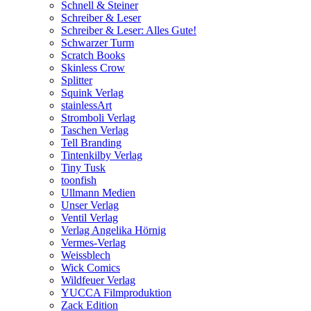
Schnell & Steiner
Schreiber & Leser
Schreiber & Leser: Alles Gute!
Schwarzer Turm
Scratch Books
Skinless Crow
Splitter
Squink Verlag
stainlessArt
Stromboli Verlag
Taschen Verlag
Tell Branding
Tintenkilby Verlag
Tiny Tusk
toonfish
Ullmann Medien
Unser Verlag
Ventil Verlag
Verlag Angelika Hörnig
Vermes-Verlag
Weissblech
Wick Comics
Wildfeuer Verlag
YUCCA Filmproduktion
Zack Edition