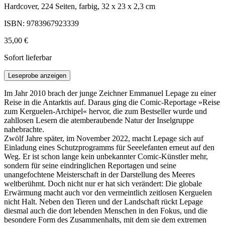
Hardcover, 224 Seiten, farbig, 32 x 23 x 2,3 cm
ISBN: 9783967923339
35,00 €
Sofort lieferbar
Leseprobe anzeigen
Im Jahr 2010 brach der junge Zeichner Emmanuel Lepage zu einer
Reise in die Antarktis auf. Daraus ging die Comic-Reportage »Reise
zum Kerguelen-Archipel« hervor, die zum Bestseller wurde und
zahllosen Lesern die atemberaubende Natur der Inselgruppe
nahebrachte.
Zwölf Jahre später, im November 2022, macht Lepage sich auf
Einladung eines Schutzprogramms für Seeelefanten erneut auf den
Weg. Er ist schon lange kein unbekannter Comic-Künstler mehr,
sondern für seine eindringlichen Reportagen und seine
unangefochtene Meisterschaft in der Darstellung des Meeres
weltberühmt. Doch nicht nur er hat sich verändert: Die globale
Erwärmung macht auch vor den vermeintlich zeitlosen Kerguelen
nicht Halt. Neben den Tieren und der Landschaft rückt Lepage
diesmal auch die dort lebenden Menschen in den Fokus, und die
besondere Form des Zusammenhalts, mit dem sie dem extremen