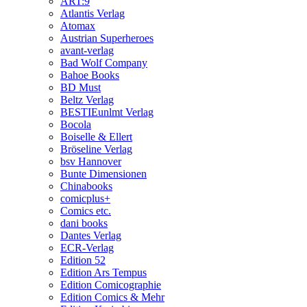
ART:9
Atlantis Verlag
Atomax
Austrian Superheroes
avant-verlag
Bad Wolf Company
Bahoe Books
BD Must
Beltz Verlag
BESTIEunlmt Verlag
Bocola
Boiselle & Ellert
Bröseline Verlag
bsv Hannover
Bunte Dimensionen
Chinabooks
comicplus+
Comics etc.
dani books
Dantes Verlag
ECR-Verlag
Edition 52
Edition Ars Tempus
Edition Comicographie
Edition Comics & Mehr