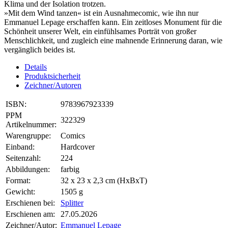
Klima und der Isolation trotzen.
»Mit dem Wind tanzen« ist ein Ausnahmecomic, wie ihn nur
Emmanuel Lepage erschaffen kann. Ein zeitloses Monument für die
Schönheit unserer Welt, ein einfühlsames Porträt von großer
Menschlichkeit, und zugleich eine mahnende Erinnerung daran, wie
vergänglich beides ist.
Details
Produktsicherheit
Zeichner/Autoren
ISBN:
9783967923339
PPM
322329
Artikelnummer:
Warengruppe:
Comics
Einband:
Hardcover
Seitenzahl:
224
Abbildungen:
farbig
Format:
32 x 23 x 2,3 cm (HxBxT)
Gewicht:
1505 g
Erschienen bei:
Splitter
Erschienen am:
27.05.2026
Zeichner/Autor:
Emmanuel Lepage