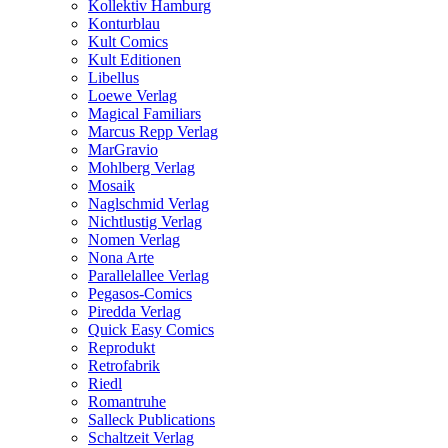
Kollektiv Hamburg
Konturblau
Kult Comics
Kult Editionen
Libellus
Loewe Verlag
Magical Familiars
Marcus Repp Verlag
MarGravio
Mohlberg Verlag
Mosaik
Naglschmid Verlag
Nichtlustig Verlag
Nomen Verlag
Nona Arte
Parallelallee Verlag
Pegasos-Comics
Piredda Verlag
Quick Easy Comics
Reprodukt
Retrofabrik
Riedl
Romantruhe
Salleck Publications
Schaltzeit Verlag