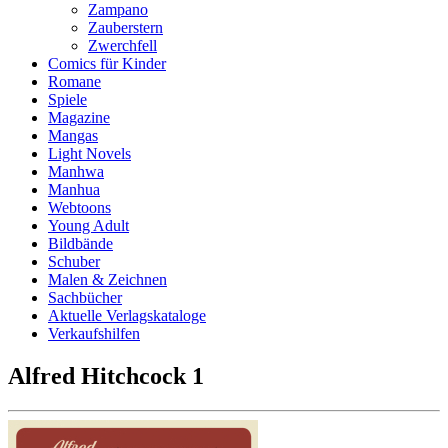
Zampano
Zauberstern
Zwerchfell
Comics für Kinder
Romane
Spiele
Magazine
Mangas
Light Novels
Manhwa
Manhua
Webtoons
Young Adult
Bildbände
Schuber
Malen & Zeichnen
Sachbücher
Aktuelle Verlagskataloge
Verkaufshilfen
Alfred Hitchcock 1