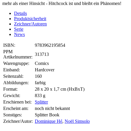
mehr als einer Hinsicht - Hitchcock ist und bleibt ein Phänomen!
Details
Produktsicherheit
Zeichner/Autoren
Serie
News
ISBN:
9783962195854
PPM
313713
Artikelnummer:
Warengruppe:
Comics
Einband:
Hardcover
Seitenzahl:
160
Abbildungen:
farbig
Format:
28 x 20 x 1,7 cm (HxBxT)
Gewicht:
833 g
Erschienen bei:
Splitter
Erscheint am:
noch nicht bekannt
Sonstiges:
Splitter Book
Zeichner/Autor:
Dominique Hé
,
Noël Simsolo