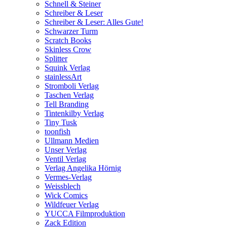
Schnell & Steiner
Schreiber & Leser
Schreiber & Leser: Alles Gute!
Schwarzer Turm
Scratch Books
Skinless Crow
Splitter
Squink Verlag
stainlessArt
Stromboli Verlag
Taschen Verlag
Tell Branding
Tintenkilby Verlag
Tiny Tusk
toonfish
Ullmann Medien
Unser Verlag
Ventil Verlag
Verlag Angelika Hörnig
Vermes-Verlag
Weissblech
Wick Comics
Wildfeuer Verlag
YUCCA Filmproduktion
Zack Edition