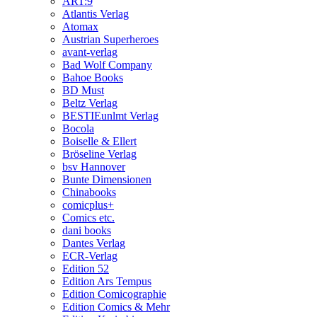
ART:9
Atlantis Verlag
Atomax
Austrian Superheroes
avant-verlag
Bad Wolf Company
Bahoe Books
BD Must
Beltz Verlag
BESTIEunlmt Verlag
Bocola
Boiselle & Ellert
Bröseline Verlag
bsv Hannover
Bunte Dimensionen
Chinabooks
comicplus+
Comics etc.
dani books
Dantes Verlag
ECR-Verlag
Edition 52
Edition Ars Tempus
Edition Comicographie
Edition Comics & Mehr