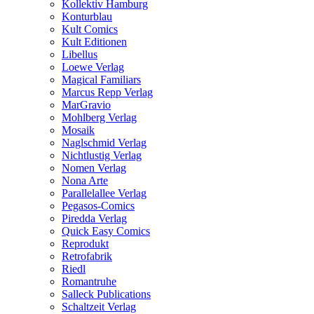
Kollektiv Hamburg
Konturblau
Kult Comics
Kult Editionen
Libellus
Loewe Verlag
Magical Familiars
Marcus Repp Verlag
MarGravio
Mohlberg Verlag
Mosaik
Naglschmid Verlag
Nichtlustig Verlag
Nomen Verlag
Nona Arte
Parallelallee Verlag
Pegasos-Comics
Piredda Verlag
Quick Easy Comics
Reprodukt
Retrofabrik
Riedl
Romantruhe
Salleck Publications
Schaltzeit Verlag