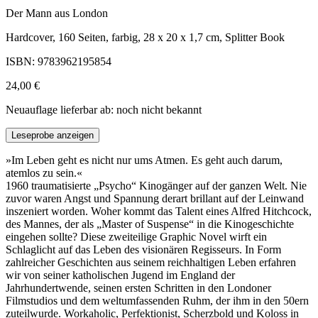
Der Mann aus London
Hardcover, 160 Seiten, farbig, 28 x 20 x 1,7 cm, Splitter Book
ISBN: 9783962195854
24,00 €
Neuauflage lieferbar ab: noch nicht bekannt
Leseprobe anzeigen
»Im Leben geht es nicht nur ums Atmen. Es geht auch darum,
atemlos zu sein.«
1960 traumatisierte „Psycho“ Kinogänger auf der ganzen Welt. Nie
zuvor waren Angst und Spannung derart brillant auf der Leinwand
inszeniert worden. Woher kommt das Talent eines Alfred Hitchcock,
des Mannes, der als „Master of Suspense“ in die Kinogeschichte
eingehen sollte? Diese zweiteilige Graphic Novel wirft ein
Schlaglicht auf das Leben des visionären Regisseurs. In Form
zahlreicher Geschichten aus seinem reichhaltigen Leben erfahren
wir von seiner katholischen Jugend im England der
Jahrhundertwende, seinen ersten Schritten in den Londoner
Filmstudios und dem weltumfassenden Ruhm, der ihm in den 50ern
zuteilwurde. Workaholic, Perfektionist, Scherzbold und Koloss in