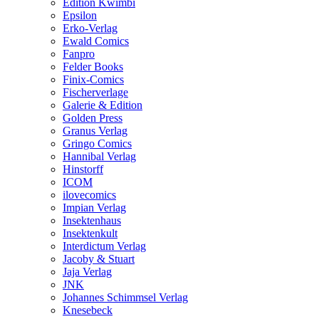
Edition Kwimbi
Epsilon
Erko-Verlag
Ewald Comics
Fanpro
Felder Books
Finix-Comics
Fischerverlage
Galerie & Edition
Golden Press
Granus Verlag
Gringo Comics
Hannibal Verlag
Hinstorff
ICOM
ilovecomics
Impian Verlag
Insektenhaus
Insektenkult
Interdictum Verlag
Jacoby & Stuart
Jaja Verlag
JNK
Johannes Schimmsel Verlag
Knesebeck