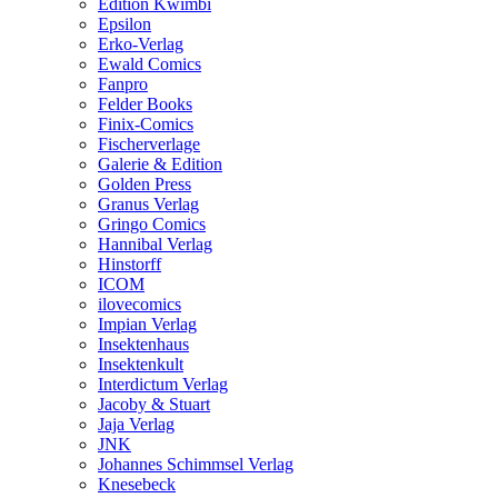
Edition Kwimbi
Epsilon
Erko-Verlag
Ewald Comics
Fanpro
Felder Books
Finix-Comics
Fischerverlage
Galerie & Edition
Golden Press
Granus Verlag
Gringo Comics
Hannibal Verlag
Hinstorff
ICOM
ilovecomics
Impian Verlag
Insektenhaus
Insektenkult
Interdictum Verlag
Jacoby & Stuart
Jaja Verlag
JNK
Johannes Schimmsel Verlag
Knesebeck