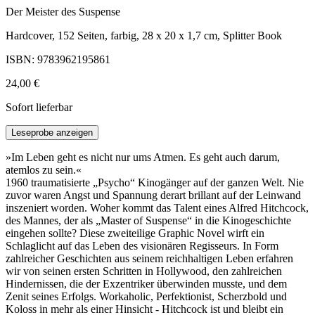
Der Meister des Suspense
Hardcover, 152 Seiten, farbig, 28 x 20 x 1,7 cm, Splitter Book
ISBN: 9783962195861
24,00 €
Sofort lieferbar
Leseprobe anzeigen
»Im Leben geht es nicht nur ums Atmen. Es geht auch darum,
atemlos zu sein.«
1960 traumatisierte „Psycho“ Kinogänger auf der ganzen Welt. Nie
zuvor waren Angst und Spannung derart brillant auf der Leinwand
inszeniert worden. Woher kommt das Talent eines Alfred Hitchcock,
des Mannes, der als „Master of Suspense“ in die Kinogeschichte
eingehen sollte? Diese zweiteilige Graphic Novel wirft ein
Schlaglicht auf das Leben des visionären Regisseurs. In Form
zahlreicher Geschichten aus seinem reichhaltigen Leben erfahren
wir von seinen ersten Schritten in Hollywood, den zahlreichen
Hindernissen, die der Exzentriker überwinden musste, und dem
Zenit seines Erfolgs. Workaholic, Perfektionist, Scherzbold und
Koloss in mehr als einer Hinsicht - Hitchcock ist und bleibt ein