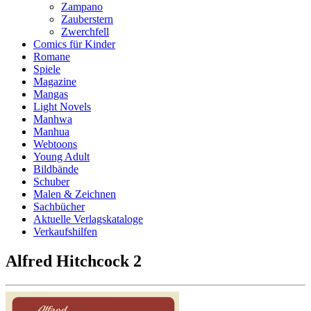
Zampano
Zauberstern
Zwerchfell
Comics für Kinder
Romane
Spiele
Magazine
Mangas
Light Novels
Manhwa
Manhua
Webtoons
Young Adult
Bildbände
Schuber
Malen & Zeichnen
Sachbücher
Aktuelle Verlagskataloge
Verkaufshilfen
Alfred Hitchcock 2