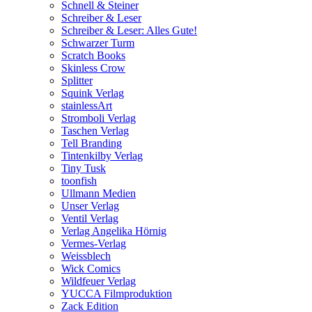
Schnell & Steiner
Schreiber & Leser
Schreiber & Leser: Alles Gute!
Schwarzer Turm
Scratch Books
Skinless Crow
Splitter
Squink Verlag
stainlessArt
Stromboli Verlag
Taschen Verlag
Tell Branding
Tintenkilby Verlag
Tiny Tusk
toonfish
Ullmann Medien
Unser Verlag
Ventil Verlag
Verlag Angelika Hörnig
Vermes-Verlag
Weissblech
Wick Comics
Wildfeuer Verlag
YUCCA Filmproduktion
Zack Edition