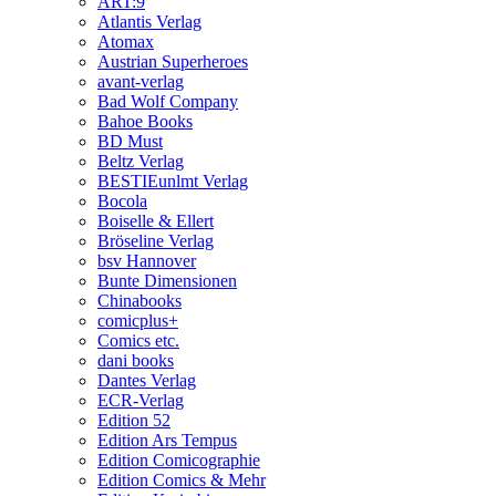
ART:9
Atlantis Verlag
Atomax
Austrian Superheroes
avant-verlag
Bad Wolf Company
Bahoe Books
BD Must
Beltz Verlag
BESTIEunlmt Verlag
Bocola
Boiselle & Ellert
Bröseline Verlag
bsv Hannover
Bunte Dimensionen
Chinabooks
comicplus+
Comics etc.
dani books
Dantes Verlag
ECR-Verlag
Edition 52
Edition Ars Tempus
Edition Comicographie
Edition Comics & Mehr