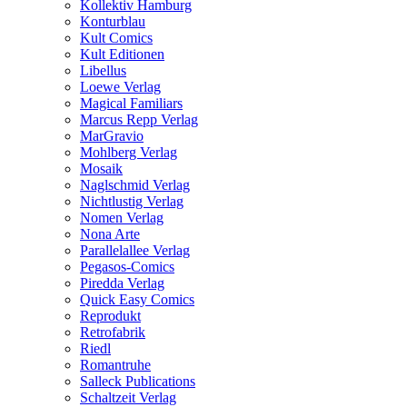
Kollektiv Hamburg
Konturblau
Kult Comics
Kult Editionen
Libellus
Loewe Verlag
Magical Familiars
Marcus Repp Verlag
MarGravio
Mohlberg Verlag
Mosaik
Naglschmid Verlag
Nichtlustig Verlag
Nomen Verlag
Nona Arte
Parallelallee Verlag
Pegasos-Comics
Piredda Verlag
Quick Easy Comics
Reprodukt
Retrofabrik
Riedl
Romantruhe
Salleck Publications
Schaltzeit Verlag