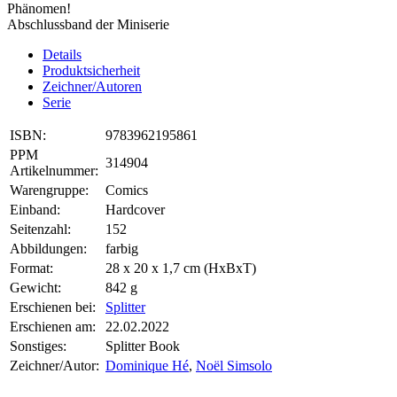
Phänomen!
Abschlussband der Miniserie
Details
Produktsicherheit
Zeichner/Autoren
Serie
ISBN:
9783962195861
PPM
314904
Artikelnummer:
Warengruppe:
Comics
Einband:
Hardcover
Seitenzahl:
152
Abbildungen:
farbig
Format:
28 x 20 x 1,7 cm (HxBxT)
Gewicht:
842 g
Erschienen bei:
Splitter
Erschienen am:
22.02.2022
Sonstiges:
Splitter Book
Zeichner/Autor:
Dominique Hé
,
Noël Simsolo