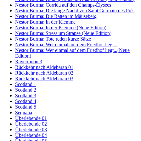
Nestor Burma: Corrida auf den Champs-Élysées
Nestor Burma: Die lange Nacht von Saint Germain des Prés
Nestor Burma: Die Ratten im Mäuseberg
Nestor Burma: In der Klemme
Nestor Burma: In der Klemme (Neue Edition)
Nestor Burma: Stress um Strapse (Neue Edition)
Nestor Burma: Tote reden kurze Sätze
Nestor Burma: Wer einmal auf dem Friedhof liegt...
Nestor Burma: Wer einmal auf dem Friedhof liegt...(Neue
Edition)
Ravermoon 3
Rückkehr nach Aldebaran 01
Rückkehr nach Aldebaran 02
Rückkehr nach Aldebaran 03
Scotland 1
Scotland 2
Scotland 3
Scotland 4
Scotland 5
Sequana
Überlebende 01
Überlebende 02
Überlebende 03
Überlebende 04
Überlebende 05