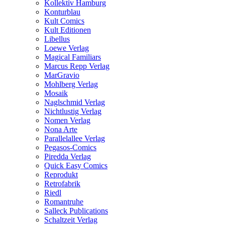
Kollektiv Hamburg
Konturblau
Kult Comics
Kult Editionen
Libellus
Loewe Verlag
Magical Familiars
Marcus Repp Verlag
MarGravio
Mohlberg Verlag
Mosaik
Naglschmid Verlag
Nichtlustig Verlag
Nomen Verlag
Nona Arte
Parallelallee Verlag
Pegasos-Comics
Piredda Verlag
Quick Easy Comics
Reprodukt
Retrofabrik
Riedl
Romantruhe
Salleck Publications
Schaltzeit Verlag