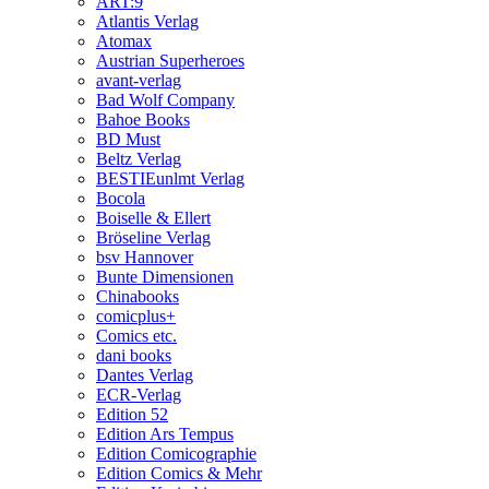
ART:9
Atlantis Verlag
Atomax
Austrian Superheroes
avant-verlag
Bad Wolf Company
Bahoe Books
BD Must
Beltz Verlag
BESTIEunlmt Verlag
Bocola
Boiselle & Ellert
Bröseline Verlag
bsv Hannover
Bunte Dimensionen
Chinabooks
comicplus+
Comics etc.
dani books
Dantes Verlag
ECR-Verlag
Edition 52
Edition Ars Tempus
Edition Comicographie
Edition Comics & Mehr