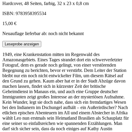
Hardcover, 48 Seiten, farbig, 32 x 23 x 0,8 cm
ISBN: 9783958395534
15,00 €
Neuauflage lieferbar ab: noch nicht bekannt
Leseprobe anzeigen
1949, eine Krankenstation mitten im Regenwald des
Amazonasgebiets. Eines Tages strandet dort ein schwerverletzter
Fotograf, dem es gerade noch gelingt, von einer verstörenden
Begegnung zu berichten, bevor er verstirbt. Dem Leiter der Station
bleibt nur ein noch nicht entwickelter Film, um diesem Rätsel auf
den Grund zu gehen. Kaum aber hat er in der Stadt Abzüge davon
machen lassen, findet sich in kürzester Zeit der britische
Geheimdienst in Manaus ein, und auch eine Gruppe deutscher
Immigranten zeigt großes Interesse an der mysteriösen Aufnahme.
Kein Wunder, legt sie doch nahe, dass sich ein fremdartiges Wesen
bei den Indianern im Dschungel aufhält – ein Außerirdischer? Nach
etlichen epischen Abenteuern im All und einem Abstecher in Afrika
wählt Leo nun erstmals sein Heimatland Brasilien als Schauplatz für
eine seiner so einfallsreichen wie spannenden Erzählungen. Man
darf sich sicher sein, dass da noch einiges auf Kathy Austin