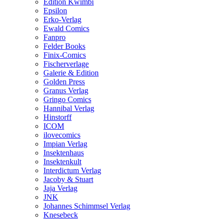
Edition Kwimbi
Epsilon
Erko-Verlag
Ewald Comics
Fanpro
Felder Books
Finix-Comics
Fischerverlage
Galerie & Edition
Golden Press
Granus Verlag
Gringo Comics
Hannibal Verlag
Hinstorff
ICOM
ilovecomics
Impian Verlag
Insektenhaus
Insektenkult
Interdictum Verlag
Jacoby & Stuart
Jaja Verlag
JNK
Johannes Schimmsel Verlag
Knesebeck