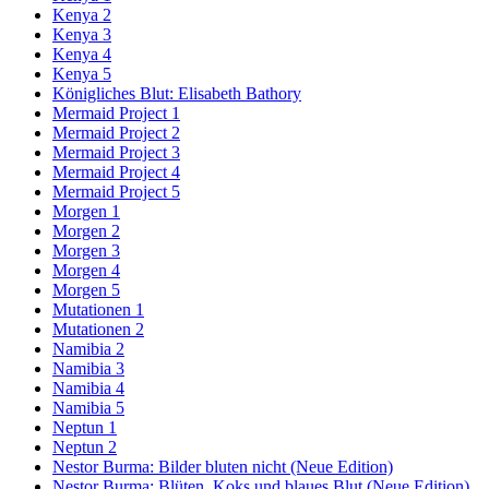
Kenya 2
Kenya 3
Kenya 4
Kenya 5
Königliches Blut: Elisabeth Bathory
Mermaid Project 1
Mermaid Project 2
Mermaid Project 3
Mermaid Project 4
Mermaid Project 5
Morgen 1
Morgen 2
Morgen 3
Morgen 4
Morgen 5
Mutationen 1
Mutationen 2
Namibia 2
Namibia 3
Namibia 4
Namibia 5
Neptun 1
Neptun 2
Nestor Burma: Bilder bluten nicht (Neue Edition)
Nestor Burma: Blüten, Koks und blaues Blut (Neue Edition)