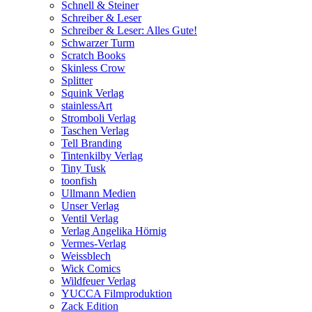
Schnell & Steiner
Schreiber & Leser
Schreiber & Leser: Alles Gute!
Schwarzer Turm
Scratch Books
Skinless Crow
Splitter
Squink Verlag
stainlessArt
Stromboli Verlag
Taschen Verlag
Tell Branding
Tintenkilby Verlag
Tiny Tusk
toonfish
Ullmann Medien
Unser Verlag
Ventil Verlag
Verlag Angelika Hörnig
Vermes-Verlag
Weissblech
Wick Comics
Wildfeuer Verlag
YUCCA Filmproduktion
Zack Edition