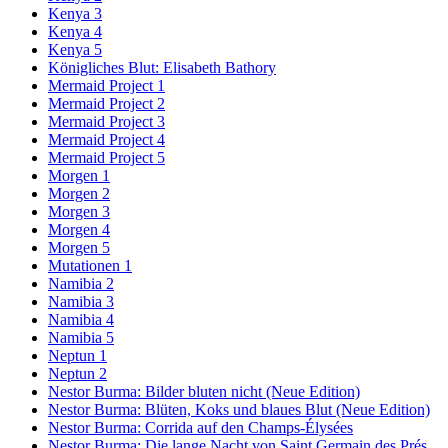
Kenya 3
Kenya 4
Kenya 5
Königliches Blut: Elisabeth Bathory
Mermaid Project 1
Mermaid Project 2
Mermaid Project 3
Mermaid Project 4
Mermaid Project 5
Morgen 1
Morgen 2
Morgen 3
Morgen 4
Morgen 5
Mutationen 1
Namibia 2
Namibia 3
Namibia 4
Namibia 5
Neptun 1
Neptun 2
Nestor Burma: Bilder bluten nicht (Neue Edition)
Nestor Burma: Blüten, Koks und blaues Blut (Neue Edition)
Nestor Burma: Corrida auf den Champs-Élysées
Nestor Burma: Die lange Nacht von Saint Germain des Prés