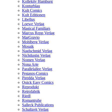
Kollektiv Hamburg
Konturblau
Kult Comics
Kult Editionen
Libellus
Loewe Verlag
Magical Familiars
Marcus Repp Verlag
MarGravio
Mohlberg Verlag
Mosaik
Naglschmid Verlag
Nichtlustig Verlag
Nomen Verlag
Nona Arte
Parallelallee Verlag
Pegasos-Comics
Piredda Verlag
Quick Easy Comics
Reprodukt
Retrofabrik
Riedl
Romantruhe
Salleck Publications
Schaltzeit Verlag