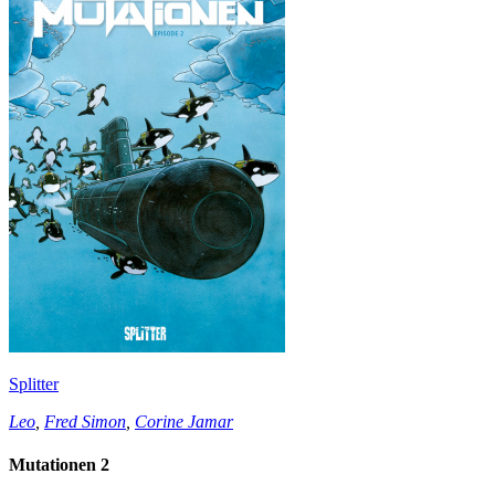
Splitter
Leo
,
Fred Simon
,
Corine Jamar
Mutationen 2