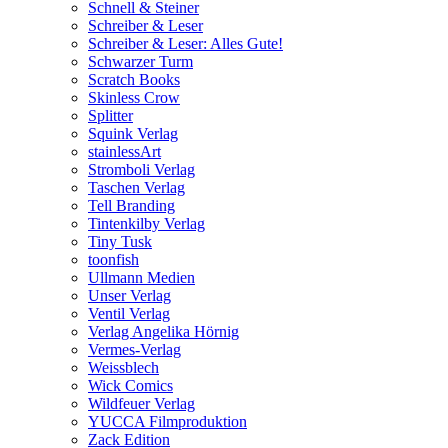
Schnell & Steiner
Schreiber & Leser
Schreiber & Leser: Alles Gute!
Schwarzer Turm
Scratch Books
Skinless Crow
Splitter
Squink Verlag
stainlessArt
Stromboli Verlag
Taschen Verlag
Tell Branding
Tintenkilby Verlag
Tiny Tusk
toonfish
Ullmann Medien
Unser Verlag
Ventil Verlag
Verlag Angelika Hörnig
Vermes-Verlag
Weissblech
Wick Comics
Wildfeuer Verlag
YUCCA Filmproduktion
Zack Edition