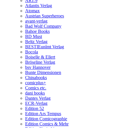
ART:9
Atlantis Verlag
Atomax
Austrian Superheroes
avant-verlag
Bad Wolf Company
Bahoe Books
BD Must
Beltz Verlag
BESTIEunlmt Verlag
Bocola
Boiselle & Ellert
Bröseline Verlag
bsv Hannover
Bunte Dimensionen
Chinabooks
comicplus+
Comics etc.
dani books
Dantes Verlag
ECR-Verlag
Edition 52
Edition Ars Tempus
Edition Comicographie
Edition Comics & Mehr