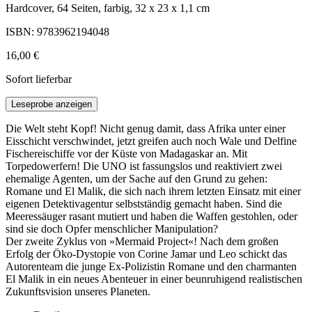
Hardcover, 64 Seiten, farbig, 32 x 23 x 1,1 cm
ISBN: 9783962194048
16,00 €
Sofort lieferbar
Leseprobe anzeigen
Die Welt steht Kopf! Nicht genug damit, dass Afrika unter einer
Eisschicht verschwindet, jetzt greifen auch noch Wale und Delfine
Fischereischiffe vor der Küste von Madagaskar an. Mit
Torpedowerfern! Die UNO ist fassungslos und reaktiviert zwei
ehemalige Agenten, um der Sache auf den Grund zu gehen:
Romane und El Malik, die sich nach ihrem letzten Einsatz mit einer
eigenen Detektivagentur selbstständig gemacht haben. Sind die
Meeressäuger rasant mutiert und haben die Waffen gestohlen, oder
sind sie doch Opfer menschlicher Manipulation?
Der zweite Zyklus von »Mermaid Project«! Nach dem großen
Erfolg der Öko-Dystopie von Corine Jamar und Leo schickt das
Autorenteam die junge Ex-Polizistin Romane und den charmanten
El Malik in ein neues Abenteuer in einer beunruhigend realistischen
Zukunftsvision unseres Planeten.