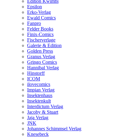
Edition Kwimbi
Epsilon
Erko-Verlag
Ewald Comics
Fanpro
Felder Books
Finix-Comics
Fischerverlage
Galerie & Edition
Golden Press
Granus Verlag
Gringo Comics
Hannibal Verlag
Hinstorff
ICOM
ilovecomics
Impian Verlag
Insektenhaus
Insektenkult
Interdictum Verlag
Jacoby & Stuart
Jaja Verlag
JNK
Johannes Schimmsel Verlag
Knesebeck