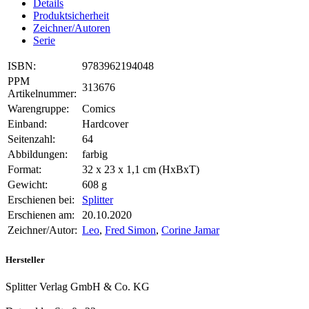
Details
Produktsicherheit
Zeichner/Autoren
Serie
ISBN:
9783962194048
PPM
313676
Artikelnummer:
Warengruppe:
Comics
Einband:
Hardcover
Seitenzahl:
64
Abbildungen:
farbig
Format:
32 x 23 x 1,1 cm (HxBxT)
Gewicht:
608 g
Erschienen bei:
Splitter
Erschienen am:
20.10.2020
Zeichner/Autor:
Leo
,
Fred Simon
,
Corine Jamar
Hersteller
Splitter Verlag GmbH & Co. KG