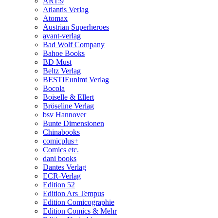
ART:9
Atlantis Verlag
Atomax
Austrian Superheroes
avant-verlag
Bad Wolf Company
Bahoe Books
BD Must
Beltz Verlag
BESTIEunlmt Verlag
Bocola
Boiselle & Ellert
Bröseline Verlag
bsv Hannover
Bunte Dimensionen
Chinabooks
comicplus+
Comics etc.
dani books
Dantes Verlag
ECR-Verlag
Edition 52
Edition Ars Tempus
Edition Comicographie
Edition Comics & Mehr