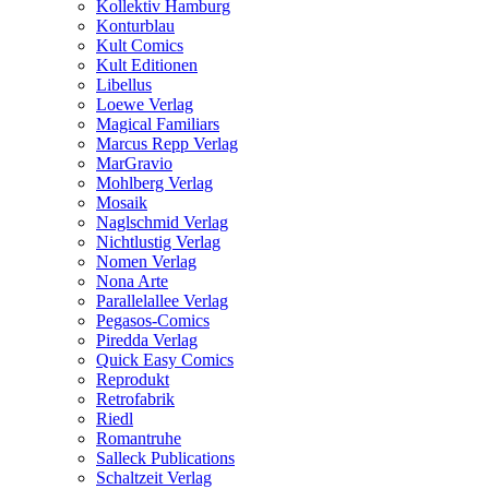
Kollektiv Hamburg
Konturblau
Kult Comics
Kult Editionen
Libellus
Loewe Verlag
Magical Familiars
Marcus Repp Verlag
MarGravio
Mohlberg Verlag
Mosaik
Naglschmid Verlag
Nichtlustig Verlag
Nomen Verlag
Nona Arte
Parallelallee Verlag
Pegasos-Comics
Piredda Verlag
Quick Easy Comics
Reprodukt
Retrofabrik
Riedl
Romantruhe
Salleck Publications
Schaltzeit Verlag