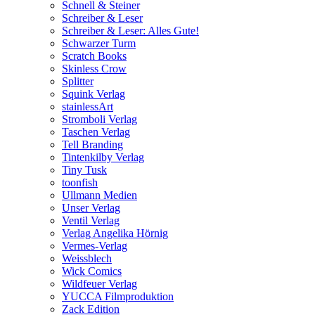
Schnell & Steiner
Schreiber & Leser
Schreiber & Leser: Alles Gute!
Schwarzer Turm
Scratch Books
Skinless Crow
Splitter
Squink Verlag
stainlessArt
Stromboli Verlag
Taschen Verlag
Tell Branding
Tintenkilby Verlag
Tiny Tusk
toonfish
Ullmann Medien
Unser Verlag
Ventil Verlag
Verlag Angelika Hörnig
Vermes-Verlag
Weissblech
Wick Comics
Wildfeuer Verlag
YUCCA Filmproduktion
Zack Edition