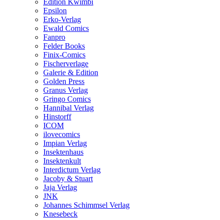
Edition Kwimbi
Epsilon
Erko-Verlag
Ewald Comics
Fanpro
Felder Books
Finix-Comics
Fischerverlage
Galerie & Edition
Golden Press
Granus Verlag
Gringo Comics
Hannibal Verlag
Hinstorff
ICOM
ilovecomics
Impian Verlag
Insektenhaus
Insektenkult
Interdictum Verlag
Jacoby & Stuart
Jaja Verlag
JNK
Johannes Schimmsel Verlag
Knesebeck