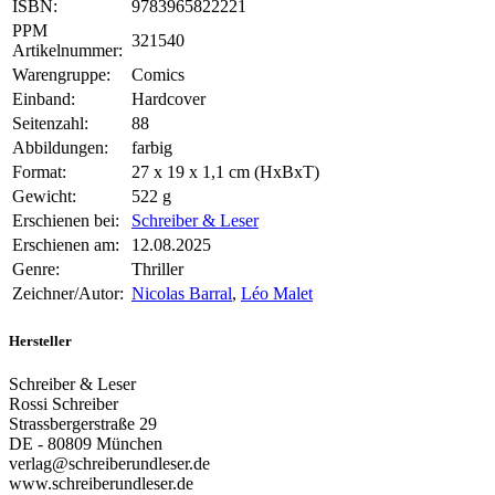
ISBN:
9783965822221
PPM
321540
Artikelnummer:
Warengruppe:
Comics
Einband:
Hardcover
Seitenzahl:
88
Abbildungen:
farbig
Format:
27 x 19 x 1,1 cm (HxBxT)
Gewicht:
522 g
Erschienen bei:
Schreiber & Leser
Erschienen am:
12.08.2025
Genre:
Thriller
Zeichner/Autor:
Nicolas Barral
,
Léo Malet
Hersteller
Schreiber & Leser
Rossi Schreiber
Strassbergerstraße 29
DE - 80809 München
verlag@schreiberundleser.de
www.schreiberundleser.de