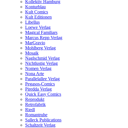
Kollektiv Hamburg
Konturblau
Kult Comics
Kult Editionen
Libellus
Loewe Verlag
Magical Familiars
Marcus Repp Verlag
MarGravio
Mohlberg Verlag
Mosaik
Naglschmid Verlag
Nichtlustig Verlag
Nomen Verlag
Nona Arte
Parallelallee Verlag
Pegasos-Comics
Piredda Verlag
Quick Easy Comics
Reprodukt
Retrofabrik
Riedl
Romantruhe
Salleck Publications
Schaltzeit Verlag