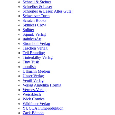
Schnell & Steiner
Schreiber & Leser
Schreiber & Leser: Alles Gute!
Schwarzer Turm
Scratch Books
Skinless Crow
Splitter
Squink Verlag
stainlessArt
Stromboli Verlag
Taschen Verlag
Tell Branding
Tintenkilby Verlag
Tiny Tusk
toonfish
Ullmann Medien
Unser Verlag
Ventil Verlag
Verlag Angelika Hörnig
Vermes-Verlag
Weissblech
Wick Comics
Wildfeuer Verlag
YUCCA Filmproduktion
Zack Edition