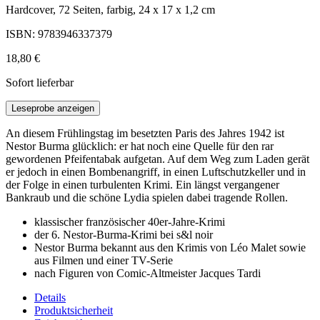
Hardcover, 72 Seiten, farbig, 24 x 17 x 1,2 cm
ISBN: 9783946337379
18,80 €
Sofort lieferbar
Leseprobe anzeigen
An diesem Frühlingstag im besetzten Paris des Jahres 1942 ist
Nestor Burma glücklich: er hat noch eine Quelle für den rar
gewordenen Pfeifentabak aufgetan. Auf dem Weg zum Laden gerät
er jedoch in einen Bombenangriff, in einen Luftschutzkeller und in
der Folge in einen turbulenten Krimi. Ein längst vergangener
Bankraub und die schöne Lydia spielen dabei tragende Rollen.
klassischer französischer 40er-Jahre-Krimi
der 6. Nestor-Burma-Krimi bei s&l noir
Nestor Burma bekannt aus den Krimis von Léo Malet sowie
aus Filmen und einer TV-Serie
nach Figuren von Comic-Altmeister Jacques Tardi
Details
Produktsicherheit