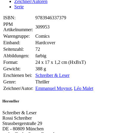
Zeichner/Autoren
Serie
ISBN:
9783946337379
PPM
309953
Artikelnummer:
Warengruppe:
Comics
Einband:
Hardcover
Seitenzahl:
72
Abbildungen:
farbig
Format:
24 x 17 x 1,2 cm (HxBxT)
Gewicht:
388 g
Erschienen bei:
Schreiber & Leser
Genre:
Thriller
Zeichner/Autor:
Emmanuel Moynot
,
Léo Malet
Hersteller
Schreiber & Leser
Rossi Schreiber
Strassbergerstraße 29
DE - 80809 München