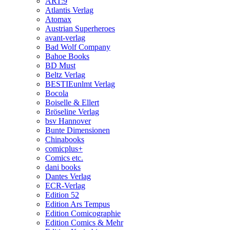
ART:9
Atlantis Verlag
Atomax
Austrian Superheroes
avant-verlag
Bad Wolf Company
Bahoe Books
BD Must
Beltz Verlag
BESTIEunlmt Verlag
Bocola
Boiselle & Ellert
Bröseline Verlag
bsv Hannover
Bunte Dimensionen
Chinabooks
comicplus+
Comics etc.
dani books
Dantes Verlag
ECR-Verlag
Edition 52
Edition Ars Tempus
Edition Comicographie
Edition Comics & Mehr