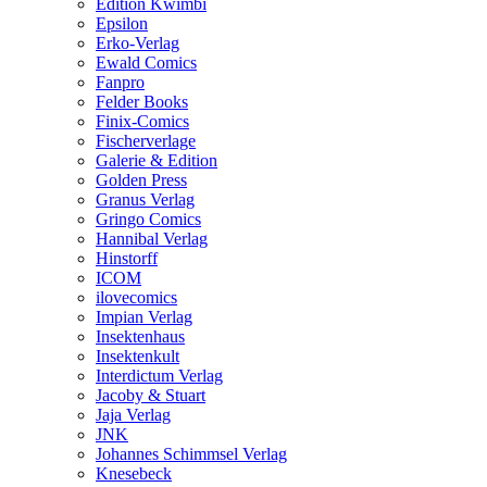
Edition Kwimbi
Epsilon
Erko-Verlag
Ewald Comics
Fanpro
Felder Books
Finix-Comics
Fischerverlage
Galerie & Edition
Golden Press
Granus Verlag
Gringo Comics
Hannibal Verlag
Hinstorff
ICOM
ilovecomics
Impian Verlag
Insektenhaus
Insektenkult
Interdictum Verlag
Jacoby & Stuart
Jaja Verlag
JNK
Johannes Schimmsel Verlag
Knesebeck