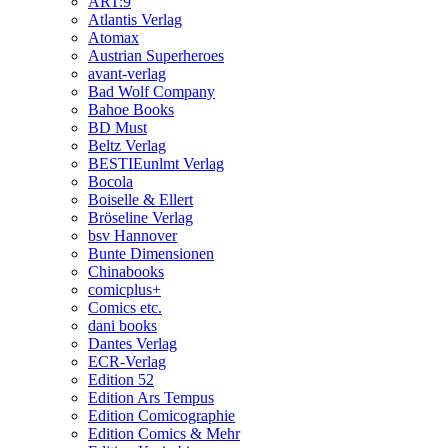
ART:9
Atlantis Verlag
Atomax
Austrian Superheroes
avant-verlag
Bad Wolf Company
Bahoe Books
BD Must
Beltz Verlag
BESTIEunlmt Verlag
Bocola
Boiselle & Ellert
Bröseline Verlag
bsv Hannover
Bunte Dimensionen
Chinabooks
comicplus+
Comics etc.
dani books
Dantes Verlag
ECR-Verlag
Edition 52
Edition Ars Tempus
Edition Comicographie
Edition Comics & Mehr