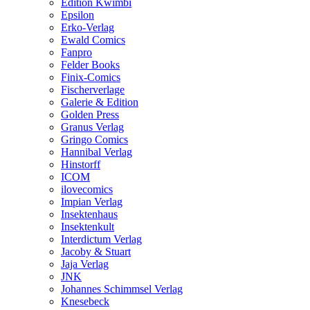
Edition Kwimbi
Epsilon
Erko-Verlag
Ewald Comics
Fanpro
Felder Books
Finix-Comics
Fischerverlage
Galerie & Edition
Golden Press
Granus Verlag
Gringo Comics
Hannibal Verlag
Hinstorff
ICOM
ilovecomics
Impian Verlag
Insektenhaus
Insektenkult
Interdictum Verlag
Jacoby & Stuart
Jaja Verlag
JNK
Johannes Schimmsel Verlag
Knesebeck