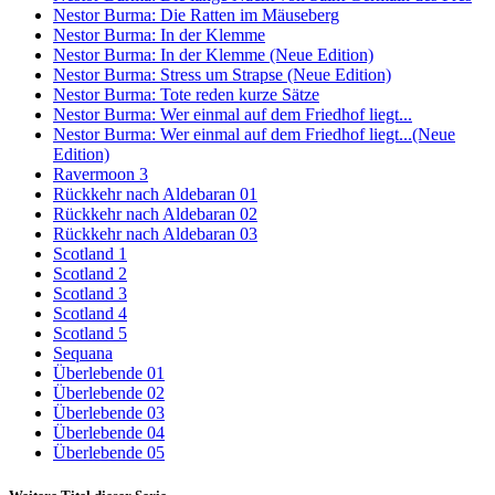
Nestor Burma: Die Ratten im Mäuseberg
Nestor Burma: In der Klemme
Nestor Burma: In der Klemme (Neue Edition)
Nestor Burma: Stress um Strapse (Neue Edition)
Nestor Burma: Tote reden kurze Sätze
Nestor Burma: Wer einmal auf dem Friedhof liegt...
Nestor Burma: Wer einmal auf dem Friedhof liegt...(Neue
Edition)
Ravermoon 3
Rückkehr nach Aldebaran 01
Rückkehr nach Aldebaran 02
Rückkehr nach Aldebaran 03
Scotland 1
Scotland 2
Scotland 3
Scotland 4
Scotland 5
Sequana
Überlebende 01
Überlebende 02
Überlebende 03
Überlebende 04
Überlebende 05