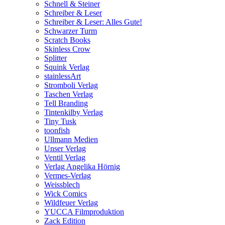
Schnell & Steiner
Schreiber & Leser
Schreiber & Leser: Alles Gute!
Schwarzer Turm
Scratch Books
Skinless Crow
Splitter
Squink Verlag
stainlessArt
Stromboli Verlag
Taschen Verlag
Tell Branding
Tintenkilby Verlag
Tiny Tusk
toonfish
Ullmann Medien
Unser Verlag
Ventil Verlag
Verlag Angelika Hörnig
Vermes-Verlag
Weissblech
Wick Comics
Wildfeuer Verlag
YUCCA Filmproduktion
Zack Edition