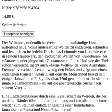
ISBN: 9783958394704
14,80 €
Sofort lieferbar
Leseprobe anzeigen
Der Weltraum, undendliche Weiten und die unbändige Lust,
aufregend neue, völlig andersartige Welten zu entdecken, erkunden
und letztlich zu besiedeln: Das ist das Leitmotiv von Leo, wie er es
in seinem Hauptwerk, den exotischen Welten von »Aldebaran« bis
»Antares«, oder jüngst mit »Centaurus« entfaltet. Und wie der Titel
schon verspricht, macht auch »Ferne Welten« da keine Ausnahme.
Dennoch verschiebt Leo ein wenig den Fokus und zeigt nun einen
entlegenen Planeten, Altair 3, auf dem die Menschheit bereits seit
einigen Jahrzehnten Fuß gefasst hat. Und genau dort macht sich der
junge Neuankömmling Paul auf die abenteuerliche Suche nach
seinem Vater…
Eine Entdeckungsreise durch eine Gesellschaft im Werden, die bis
an deren Ränder führt und darüber hinaus und vor allem dort immer
wieder zum Staunen einlädt, angesichts einer fremdartigen,
fantastischen Fauna und Flora. Faszinierend!