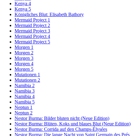
Kenya 4
Kenya 5
Königliches Blut: Elisabeth Bathory
Mermaid Project 1
Mermaid Project 2
Mermaid Project 3
Mermaid Project 4
Mermaid Project 5
Morgen 1
Morgen 2
Morgen 3
Morgen 4
Morgen 5
Mutationen 1
Mutationen 2
Namibia 2
Namibia 3
Namibia 4
Namibia 5
Neptun 1
Neptun 2
Nestor Burma: Bilder bluten nicht (Neue Edition)
Nestor Burma: Blüten, Koks und blaues Blut (Neue Edition)
Nestor Burma: Corrida auf den Champs-Élysées
Nestor Burma: Die lange Nacht von Saint Germain des Prés