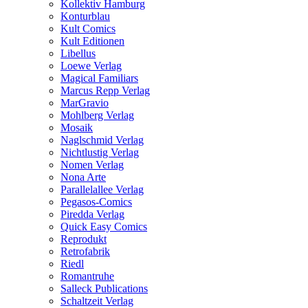
Kollektiv Hamburg
Konturblau
Kult Comics
Kult Editionen
Libellus
Loewe Verlag
Magical Familiars
Marcus Repp Verlag
MarGravio
Mohlberg Verlag
Mosaik
Naglschmid Verlag
Nichtlustig Verlag
Nomen Verlag
Nona Arte
Parallelallee Verlag
Pegasos-Comics
Piredda Verlag
Quick Easy Comics
Reprodukt
Retrofabrik
Riedl
Romantruhe
Salleck Publications
Schaltzeit Verlag