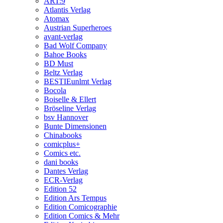
ART:9
Atlantis Verlag
Atomax
Austrian Superheroes
avant-verlag
Bad Wolf Company
Bahoe Books
BD Must
Beltz Verlag
BESTIEunlmt Verlag
Bocola
Boiselle & Ellert
Bröseline Verlag
bsv Hannover
Bunte Dimensionen
Chinabooks
comicplus+
Comics etc.
dani books
Dantes Verlag
ECR-Verlag
Edition 52
Edition Ars Tempus
Edition Comicographie
Edition Comics & Mehr