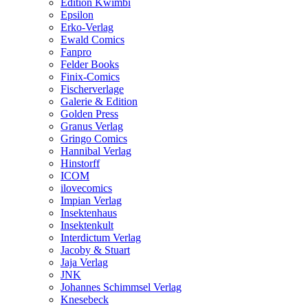
Edition Kwimbi
Epsilon
Erko-Verlag
Ewald Comics
Fanpro
Felder Books
Finix-Comics
Fischerverlage
Galerie & Edition
Golden Press
Granus Verlag
Gringo Comics
Hannibal Verlag
Hinstorff
ICOM
ilovecomics
Impian Verlag
Insektenhaus
Insektenkult
Interdictum Verlag
Jacoby & Stuart
Jaja Verlag
JNK
Johannes Schimmsel Verlag
Knesebeck