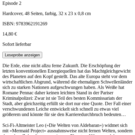
Episode 2
Hardcover, 48 Seiten, farbig, 32 x 23 x 0,8 cm
ISBN: 9783962191269
14,80 €
Sofort lieferbar
Leseprobe anzeigen
Die Erde, eine nicht allzu ferne Zukunft. Die Erschöpfung der
letzten konventionellen Energiequellen hat das Machtgleichgewicht
des Planeten auf den Kopf gestellt. Das alte Europa steht vor dem
wirtschaftlichen Abgrund, während die ehemaligen Schwellenländer
sich zu starken Nationen aufgeschwungen haben. Als Weiße hat
Romane Pennac daher keinen leichten Stand in der Pariser
Kriminalpolizei: Zwar ist sie Teil des besten Kommissariats der
Stadt, aber gleichzeitig erfüllt sie dort nur eine Quote. Der Fall einer
verschwundenen Leiche entwickelt sich schnell zu etwas viel
größerem und könnte für sie den Karrieredurchbruch bedeuten…
Sci-Fi-Altmeister Leo (»Die Welten von Aldebaran«) widmet sich
mit »Mermaid Project« ausnahmsweise nicht fernen Welten, sondern