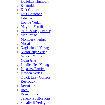
Kollektiv Hamburg
Konturblau
Kult Comics
Kult Editionen
Libellus
Loewe Verlag
Magical Familiars
Marcus Repp Verlag
MarGravio
Mohlberg Verlag
Mosaik
Naglschmid Verlag
Nichtlustig Verlag
Nomen Verlag
Nona Arte
Parallelallee Verlag
Pegasos-Comics
Piredda Verlag
Quick Easy Comics
Reprodukt
Retrofabrik
Riedl
Romantruhe
Salleck Publications
Schaltzeit Verlag