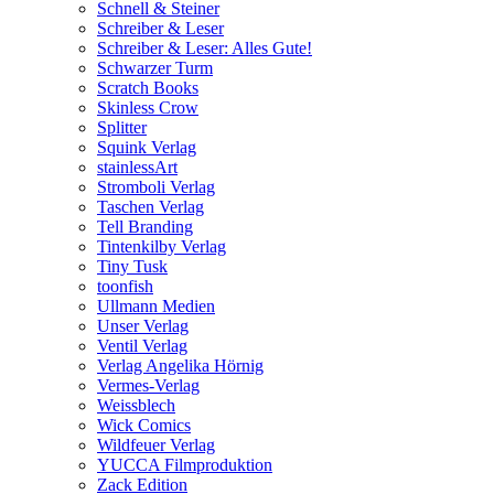
Schnell & Steiner
Schreiber & Leser
Schreiber & Leser: Alles Gute!
Schwarzer Turm
Scratch Books
Skinless Crow
Splitter
Squink Verlag
stainlessArt
Stromboli Verlag
Taschen Verlag
Tell Branding
Tintenkilby Verlag
Tiny Tusk
toonfish
Ullmann Medien
Unser Verlag
Ventil Verlag
Verlag Angelika Hörnig
Vermes-Verlag
Weissblech
Wick Comics
Wildfeuer Verlag
YUCCA Filmproduktion
Zack Edition