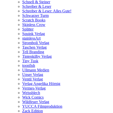
Schnell & Steiner
Schreiber & Leser
Schreiber & Leser: Alles Gute!
Schwarzer Turm
Scratch Books
Skinless Crow
Splitter
Squink Verlag
stainlessArt
Stromboli Verlag
Taschen Verlag
Tell Branding
Tintenkilby Verlag
Tiny Tusk
toonfish
Ullmann Medien
Unser Verlag
Ventil Verlag
Verlag Angelika Hörnig
Vermes-Verlag
Weissblech
Wick Comics
Wildfeuer Verlag
YUCCA Filmproduktion
Zack Edition