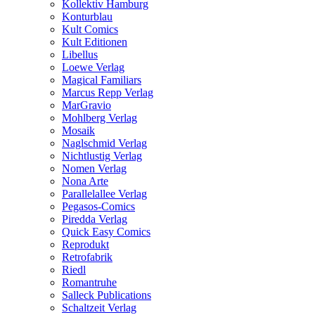
Kollektiv Hamburg
Konturblau
Kult Comics
Kult Editionen
Libellus
Loewe Verlag
Magical Familiars
Marcus Repp Verlag
MarGravio
Mohlberg Verlag
Mosaik
Naglschmid Verlag
Nichtlustig Verlag
Nomen Verlag
Nona Arte
Parallelallee Verlag
Pegasos-Comics
Piredda Verlag
Quick Easy Comics
Reprodukt
Retrofabrik
Riedl
Romantruhe
Salleck Publications
Schaltzeit Verlag