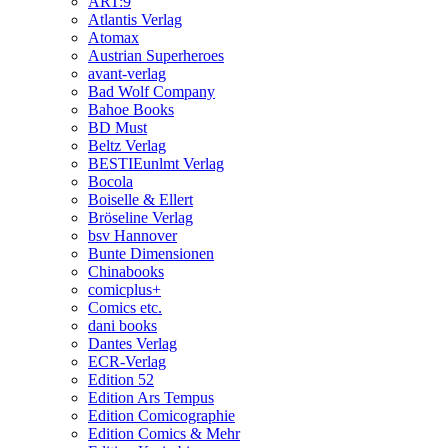
ART:9
Atlantis Verlag
Atomax
Austrian Superheroes
avant-verlag
Bad Wolf Company
Bahoe Books
BD Must
Beltz Verlag
BESTIEunlmt Verlag
Bocola
Boiselle & Ellert
Bröseline Verlag
bsv Hannover
Bunte Dimensionen
Chinabooks
comicplus+
Comics etc.
dani books
Dantes Verlag
ECR-Verlag
Edition 52
Edition Ars Tempus
Edition Comicographie
Edition Comics & Mehr