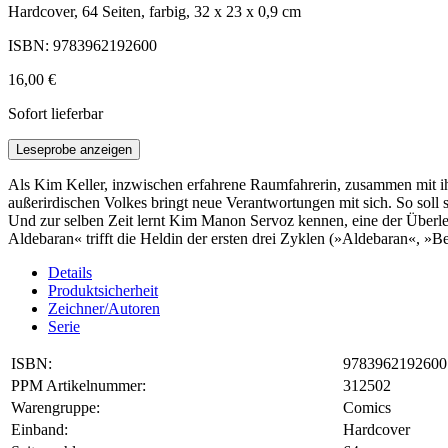
Hardcover, 64 Seiten, farbig, 32 x 23 x 0,9 cm
ISBN: 9783962192600
16,00 €
Sofort lieferbar
Leseprobe anzeigen
Als Kim Keller, inzwischen erfahrene Raumfahrerin, zusammen mit ihre
außerirdischen Volkes bringt neue Verantwortungen mit sich. So soll 
Und zur selben Zeit lernt Kim Manon Servoz kennen, eine der Überle
Aldebaran« trifft die Heldin der ersten drei Zyklen (»Aldebaran«, 
Details
Produktsicherheit
Zeichner/Autoren
Serie
ISBN:
9783962192600
PPM Artikelnummer:
312502
Warengruppe:
Comics
Einband:
Hardcover