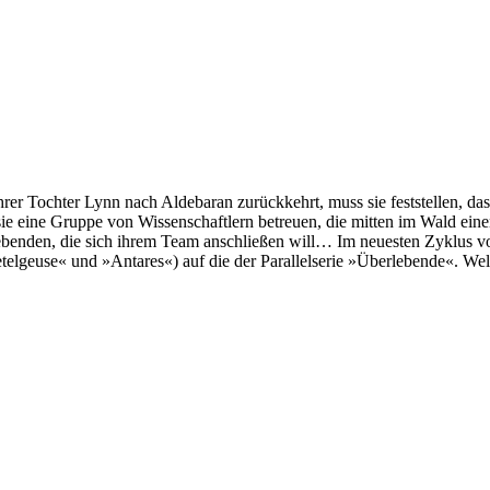
r Tochter Lynn nach Aldebaran zurückkehrt, muss sie feststellen, dass 
sie eine Gruppe von Wissenschaftlern betreuen, die mitten im Wald ein
benden, die sich ihrem Team anschließen will… Im neuesten Zyklus von
»Betelgeuse« und »Antares«) auf die der Parallelserie »Überlebende«.