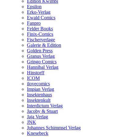
Edition Kwimbi
Epsilon
Erko-Verlag
Ewald Comics
Fanpro
Felder Books
Finix-Comics
Fischerverlage
Galerie & Edition
Golden Press
Granus Verlag
Gringo Comics
Hannibal Verlag
Hinstorff
ICOM
ilovecomics
Impian Verlag
Insektenhaus
Insektenkult
Interdictum Verlag
Jacoby & Stuart
Jaja Verlag
JNK
Johannes Schimmsel Verlag
Knesebeck