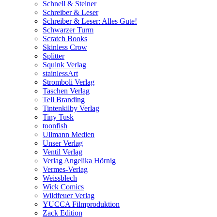
Schnell & Steiner
Schreiber & Leser
Schreiber & Leser: Alles Gute!
Schwarzer Turm
Scratch Books
Skinless Crow
Splitter
Squink Verlag
stainlessArt
Stromboli Verlag
Taschen Verlag
Tell Branding
Tintenkilby Verlag
Tiny Tusk
toonfish
Ullmann Medien
Unser Verlag
Ventil Verlag
Verlag Angelika Hörnig
Vermes-Verlag
Weissblech
Wick Comics
Wildfeuer Verlag
YUCCA Filmproduktion
Zack Edition