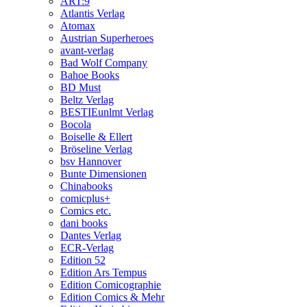
ART:9
Atlantis Verlag
Atomax
Austrian Superheroes
avant-verlag
Bad Wolf Company
Bahoe Books
BD Must
Beltz Verlag
BESTIEunlmt Verlag
Bocola
Boiselle & Ellert
Bröseline Verlag
bsv Hannover
Bunte Dimensionen
Chinabooks
comicplus+
Comics etc.
dani books
Dantes Verlag
ECR-Verlag
Edition 52
Edition Ars Tempus
Edition Comicographie
Edition Comics & Mehr