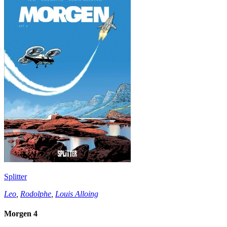
Splitter
Leo
,
Rodolphe
,
Louis Alloing
Morgen 4