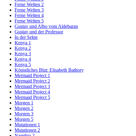
Ferne Welten 2
Ferne Welten 3
Ferne Welten 4
Ferne Welten 5
Gustav und Albo vom Aldebaran
Gustav und der Professor
In der Sekte
Kenya 1
Kenya 2
Kenya 3
Kenya 4
Kenya 5
Königliches Blut: Elisabeth Bathory
Mermaid Project 1
Mermaid Project 2
Mermaid Project 3
Mermaid Project 4
Mermaid Project 5
Morgen 1
Morgen 2
Morgen 3
Morgen 5
Mutationen 1
Mutationen 2
Namibia 2