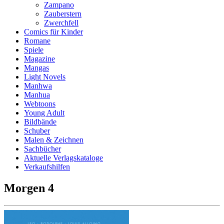
Zampano
Zauberstern
Zwerchfell
Comics für Kinder
Romane
Spiele
Magazine
Mangas
Light Novels
Manhwa
Manhua
Webtoons
Young Adult
Bildbände
Schuber
Malen & Zeichnen
Sachbücher
Aktuelle Verlagskataloge
Verkaufshilfen
Morgen 4