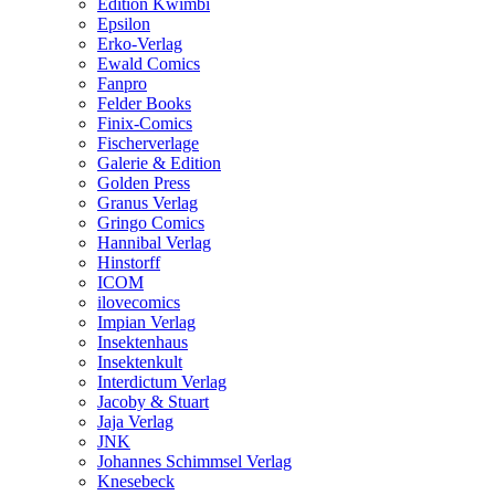
Edition Kwimbi
Epsilon
Erko-Verlag
Ewald Comics
Fanpro
Felder Books
Finix-Comics
Fischerverlage
Galerie & Edition
Golden Press
Granus Verlag
Gringo Comics
Hannibal Verlag
Hinstorff
ICOM
ilovecomics
Impian Verlag
Insektenhaus
Insektenkult
Interdictum Verlag
Jacoby & Stuart
Jaja Verlag
JNK
Johannes Schimmsel Verlag
Knesebeck