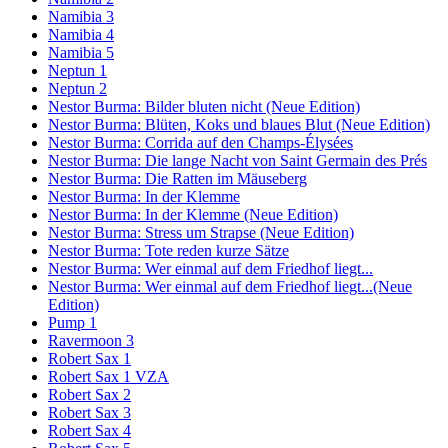
Namibia 3
Namibia 4
Namibia 5
Neptun 1
Neptun 2
Nestor Burma: Bilder bluten nicht (Neue Edition)
Nestor Burma: Blüten, Koks und blaues Blut (Neue Edition)
Nestor Burma: Corrida auf den Champs-Élysées
Nestor Burma: Die lange Nacht von Saint Germain des Prés
Nestor Burma: Die Ratten im Mäuseberg
Nestor Burma: In der Klemme
Nestor Burma: In der Klemme (Neue Edition)
Nestor Burma: Stress um Strapse (Neue Edition)
Nestor Burma: Tote reden kurze Sätze
Nestor Burma: Wer einmal auf dem Friedhof liegt...
Nestor Burma: Wer einmal auf dem Friedhof liegt...(Neue
Edition)
Pump 1
Ravermoon 3
Robert Sax 1
Robert Sax 1 VZA
Robert Sax 2
Robert Sax 3
Robert Sax 4