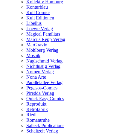
Kollektiv Hamburg
Konturblau
Kult Comics
Kult Editionen
Libellus
Loewe Verlag
Magical Familiars
Marcus Repp Verlag
MarGravio
Mohlberg Verlag
Mosaik
Naglschmid Verlag
Nichtlustig Verlag
Nomen Verlag
Nona Arte
Parallelallee Verlag
Pegasos-Comics
Piredda Verlag
Quick Easy Comics
Reprodukt
Retrofabrik
Riedl
Romantruhe
Salleck Publications
Schaltzeit Verlag