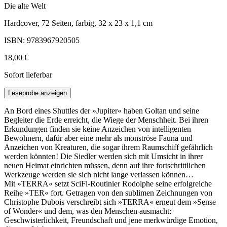
Die alte Welt
Hardcover, 72 Seiten, farbig, 32 x 23 x 1,1 cm
ISBN: 9783967920505
18,00 €
Sofort lieferbar
Leseprobe anzeigen
An Bord eines Shuttles der »Jupiter« haben Goltan und seine
Begleiter die Erde erreicht, die Wiege der Menschheit. Bei ihren
Erkundungen finden sie keine Anzeichen von intelligenten
Bewohnern, dafür aber eine mehr als monströse Fauna und
Anzeichen von Kreaturen, die sogar ihrem Raumschiff gefährlich
werden könnten! Die Siedler werden sich mit Umsicht in ihrer
neuen Heimat einrichten müssen, denn auf ihre fortschrittlichen
Werkzeuge werden sie sich nicht lange verlassen können…
Mit »TERRA« setzt SciFi-Routinier Rodolphe seine erfolgreiche
Reihe »TER« fort. Getragen von den sublimen Zeichnungen von
Christophe Dubois verschreibt sich »TERRA« erneut dem »Sense
of Wonder« und dem, was den Menschen ausmacht:
Geschwisterlichkeit, Freundschaft und jene merkwürdige Emotion,