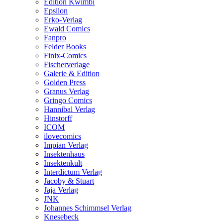
Edition Kwimbi
Epsilon
Erko-Verlag
Ewald Comics
Fanpro
Felder Books
Finix-Comics
Fischerverlage
Galerie & Edition
Golden Press
Granus Verlag
Gringo Comics
Hannibal Verlag
Hinstorff
ICOM
ilovecomics
Impian Verlag
Insektenhaus
Insektenkult
Interdictum Verlag
Jacoby & Stuart
Jaja Verlag
JNK
Johannes Schimmsel Verlag
Knesebeck