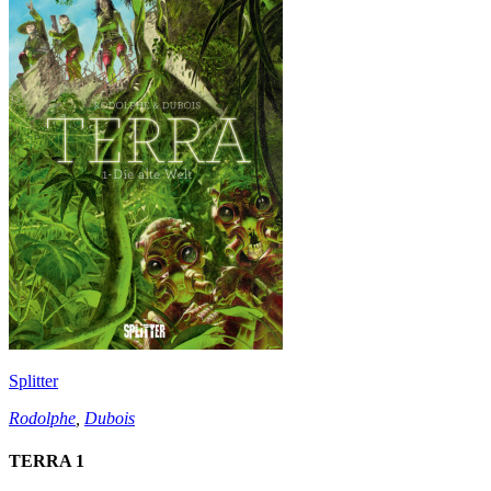
Splitter
Rodolphe
,
Dubois
TERRA 1