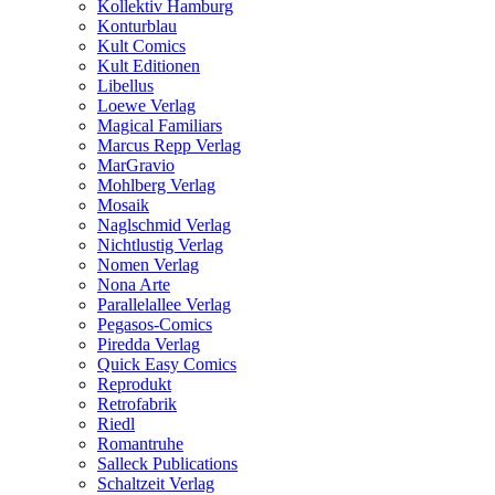
Kollektiv Hamburg
Konturblau
Kult Comics
Kult Editionen
Libellus
Loewe Verlag
Magical Familiars
Marcus Repp Verlag
MarGravio
Mohlberg Verlag
Mosaik
Naglschmid Verlag
Nichtlustig Verlag
Nomen Verlag
Nona Arte
Parallelallee Verlag
Pegasos-Comics
Piredda Verlag
Quick Easy Comics
Reprodukt
Retrofabrik
Riedl
Romantruhe
Salleck Publications
Schaltzeit Verlag