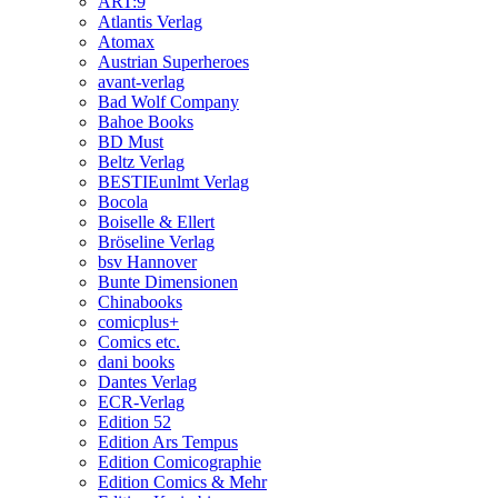
ART:9
Atlantis Verlag
Atomax
Austrian Superheroes
avant-verlag
Bad Wolf Company
Bahoe Books
BD Must
Beltz Verlag
BESTIEunlmt Verlag
Bocola
Boiselle & Ellert
Bröseline Verlag
bsv Hannover
Bunte Dimensionen
Chinabooks
comicplus+
Comics etc.
dani books
Dantes Verlag
ECR-Verlag
Edition 52
Edition Ars Tempus
Edition Comicographie
Edition Comics & Mehr