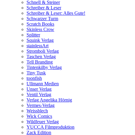
Schnell & Steiner
Schreiber & Leser
Schreiber & Leser: Alles Gute!
Schwarzer Turm
Scratch Books
Skinless Crow
Splitter
Squink Verlag
stainlessArt
Stromboli Verlag
Taschen Verlag
Tell Branding
Tintenkilby Verlag
Tiny Tusk
toonfish
Ullmann Medien
Unser Verlag
Ventil Verlag
Verlag Angelika Hörnig
Vermes-Verlag
Weissblech
Wick Comics
Wildfeuer Verlag
YUCCA Filmproduktion
Zack Edition