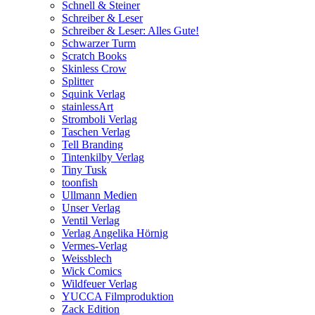
Schnell & Steiner
Schreiber & Leser
Schreiber & Leser: Alles Gute!
Schwarzer Turm
Scratch Books
Skinless Crow
Splitter
Squink Verlag
stainlessArt
Stromboli Verlag
Taschen Verlag
Tell Branding
Tintenkilby Verlag
Tiny Tusk
toonfish
Ullmann Medien
Unser Verlag
Ventil Verlag
Verlag Angelika Hörnig
Vermes-Verlag
Weissblech
Wick Comics
Wildfeuer Verlag
YUCCA Filmproduktion
Zack Edition