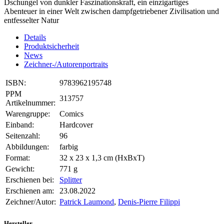
Dschungel von dunkler Faszinationskraft, ein einzigartiges
Abenteuer in einer Welt zwischen dampfgetriebener Zivilisation und
entfesselter Natur
Details
Produktsicherheit
News
Zeichner-/Autorenportraits
ISBN:
9783962195748
PPM
313757
Artikelnummer:
Warengruppe:
Comics
Einband:
Hardcover
Seitenzahl:
96
Abbildungen:
farbig
Format:
32 x 23 x 1,3 cm (HxBxT)
Gewicht:
771 g
Erschienen bei:
Splitter
Erschienen am:
23.08.2022
Zeichner/Autor:
Patrick Laumond
,
Denis-Pierre Filippi
Hersteller