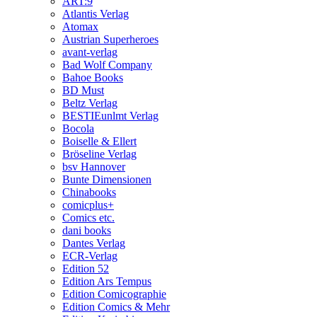
ART:9
Atlantis Verlag
Atomax
Austrian Superheroes
avant-verlag
Bad Wolf Company
Bahoe Books
BD Must
Beltz Verlag
BESTIEunlmt Verlag
Bocola
Boiselle & Ellert
Bröseline Verlag
bsv Hannover
Bunte Dimensionen
Chinabooks
comicplus+
Comics etc.
dani books
Dantes Verlag
ECR-Verlag
Edition 52
Edition Ars Tempus
Edition Comicographie
Edition Comics & Mehr