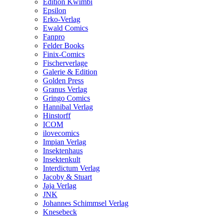
Edition Kwimbi
Epsilon
Erko-Verlag
Ewald Comics
Fanpro
Felder Books
Finix-Comics
Fischerverlage
Galerie & Edition
Golden Press
Granus Verlag
Gringo Comics
Hannibal Verlag
Hinstorff
ICOM
ilovecomics
Impian Verlag
Insektenhaus
Insektenkult
Interdictum Verlag
Jacoby & Stuart
Jaja Verlag
JNK
Johannes Schimmsel Verlag
Knesebeck