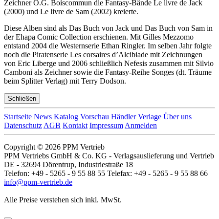
Zeichner O.G. Boiscommun die Fantasy-Bände Le livre de Jack
(2000) und Le livre de Sam (2002) kreierte.
Diese Alben sind als Das Buch von Jack und Das Buch von Sam in
der Ehapa Comic Collection erschienen. Mit Gilles Mezzomo
entstand 2004 die Westernserie Ethan Ringler. Im selben Jahr folgte
noch die Piratenserie Les corsaires d’Alcibiade mit Zeichnungen
von Eric Liberge und 2006 schließlich Nefesis zusammen mit Silvio
Camboni als Zeichner sowie die Fantasy-Reihe Songes (dt. Träume
beim Splitter Verlag) mit Terry Dodson.
Schließen
Startseite
News
Katalog
Vorschau
Händler
Verlage
Über uns
Datenschutz
AGB
Kontakt
Impressum
Anmelden
Copyright © 2026 PPM Vertrieb
PPM Vertriebs GmbH & Co. KG - Verlagsauslieferung und Vertrieb
DE - 32694 Dörentrup, Industriestraße 18
Telefon: +49 - 5265 - 9 55 88 55 Telefax: +49 - 5265 - 9 55 88 66
info@ppm-vertrieb.de
Alle Preise verstehen sich inkl. MwSt.