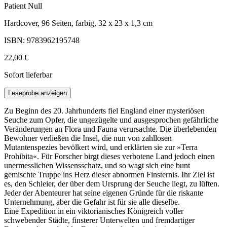
Patient Null
Hardcover, 96 Seiten, farbig, 32 x 23 x 1,3 cm
ISBN: 9783962195748
22,00 €
Sofort lieferbar
Leseprobe anzeigen
Zu Beginn des 20. Jahrhunderts fiel England einer mysteriösen
Seuche zum Opfer, die ungezügelte und ausgesprochen gefährliche
Veränderungen an Flora und Fauna verursachte. Die überlebenden
Bewohner verließen die Insel, die nun von zahllosen
Mutantenspezies bevölkert wird, und erklärten sie zur »Terra
Prohibita«. Für Forscher birgt dieses verbotene Land jedoch einen
unermesslichen Wissensschatz, und so wagt sich eine bunt
gemischte Truppe ins Herz dieser abnormen Finsternis. Ihr Ziel ist
es, den Schleier, der über dem Ursprung der Seuche liegt, zu lüften.
Jeder der Abenteurer hat seine eigenen Gründe für die riskante
Unternehmung, aber die Gefahr ist für sie alle dieselbe.
Eine Expedition in ein viktorianisches Königreich voller
schwebender Städte, finsterer Unterwelten und fremdartiger