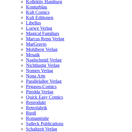
Kollektiv Hamburg
Konturblau
Kult Comics
Kult Editionen
Libellus
Loewe Verlag
Magical Familiars
Marcus Repp Verlag
MarGravio
Mohlberg Verlag
Mosaik
Naglschmid Verlag
Nichtlustig Verlag
Nomen Verlag
Nona Arte
Parallelallee Verlag
Pegasos-Comics
Piredda Verlag
Quick Easy Comics
Reprodukt
Retrofabrik
Riedl
Romantruhe
Salleck Publications
Schaltzeit Verlag