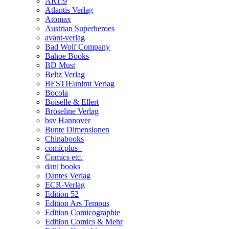
ART:9
Atlantis Verlag
Atomax
Austrian Superheroes
avant-verlag
Bad Wolf Company
Bahoe Books
BD Must
Beltz Verlag
BESTIEunlmt Verlag
Bocola
Boiselle & Ellert
Bröseline Verlag
bsv Hannover
Bunte Dimensionen
Chinabooks
comicplus+
Comics etc.
dani books
Dantes Verlag
ECR-Verlag
Edition 52
Edition Ars Tempus
Edition Comicographie
Edition Comics & Mehr