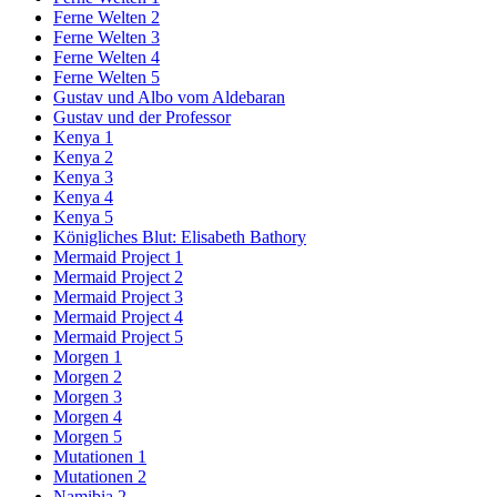
Ferne Welten 2
Ferne Welten 3
Ferne Welten 4
Ferne Welten 5
Gustav und Albo vom Aldebaran
Gustav und der Professor
Kenya 1
Kenya 2
Kenya 3
Kenya 4
Kenya 5
Königliches Blut: Elisabeth Bathory
Mermaid Project 1
Mermaid Project 2
Mermaid Project 3
Mermaid Project 4
Mermaid Project 5
Morgen 1
Morgen 2
Morgen 3
Morgen 4
Morgen 5
Mutationen 1
Mutationen 2
Namibia 2