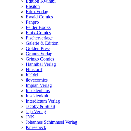
Edition Kwimbi
Epsilon
Erko-Verlag
Ewald Comics
Fanpro
Felder Books
Finix-Comics
Fischerverlage
Galerie & Edition
Golden Press
Granus Verlag
Gringo Comics
Hannibal Verlag
Hinstorff
ICOM
ilovecomics
Impian Verlag
Insektenhaus
Insektenkult
Interdictum Verlag
Jacoby & Stuart
Jaja Verlag
JNK
Johannes Schimmsel Verlag
Knesebeck