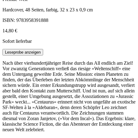
Hardcover, 48 Seiten, farbig, 32 x 23 x 0,9 cm
ISBN: 9783958391888
14,80 €
Sofort lieferbar
Leseprobe anzeigen
Nach über vierhundertjähriger Reise durch das All endlich am Ziel!
Vor zwanzig Generationen verließ das riesige »Weltenschiff« eine
dem Untergang geweihte Erde. Seine Mission: einen Planeten zu
finden, der das Überleben der letzten Abkömmlinge der Menschheit
sichern würde. Ein erster Erkundungstrupp wird ausgesandt, verliert
aber bald den Kontakt zum Mutterschiff. Und ist nun, auf sich allein
gestellt, einer Umgebung ausgesetzt, die Assoziationen zu »Jurassic
Park« weckt... »Centaurus« erinnert nicht von ungefähr an exotische
SF-Welten à la »Aldebaran«, denn deren Schöpfer Leo zeichnet
auch für Centaurus verantwortlich. Die Zeichnungen stammen
diesmal von Zoran Janjetov, (»Vor dem Incal«). Das Ergebnis: klare,
klassische Science Fiction, die das Abenteuer der Entdeckung einer
neuen Welt zelebriert.