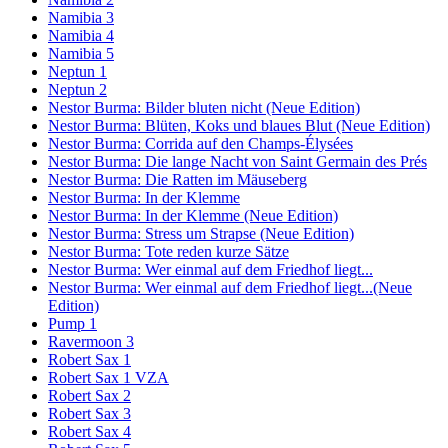
Namibia 3
Namibia 4
Namibia 5
Neptun 1
Neptun 2
Nestor Burma: Bilder bluten nicht (Neue Edition)
Nestor Burma: Blüten, Koks und blaues Blut (Neue Edition)
Nestor Burma: Corrida auf den Champs-Élysées
Nestor Burma: Die lange Nacht von Saint Germain des Prés
Nestor Burma: Die Ratten im Mäuseberg
Nestor Burma: In der Klemme
Nestor Burma: In der Klemme (Neue Edition)
Nestor Burma: Stress um Strapse (Neue Edition)
Nestor Burma: Tote reden kurze Sätze
Nestor Burma: Wer einmal auf dem Friedhof liegt...
Nestor Burma: Wer einmal auf dem Friedhof liegt...(Neue
Edition)
Pump 1
Ravermoon 3
Robert Sax 1
Robert Sax 1 VZA
Robert Sax 2
Robert Sax 3
Robert Sax 4