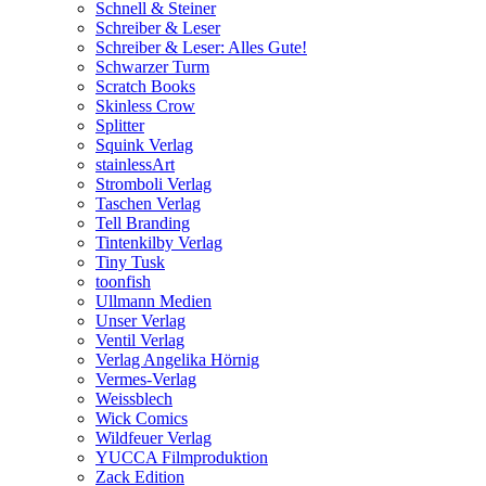
Schnell & Steiner
Schreiber & Leser
Schreiber & Leser: Alles Gute!
Schwarzer Turm
Scratch Books
Skinless Crow
Splitter
Squink Verlag
stainlessArt
Stromboli Verlag
Taschen Verlag
Tell Branding
Tintenkilby Verlag
Tiny Tusk
toonfish
Ullmann Medien
Unser Verlag
Ventil Verlag
Verlag Angelika Hörnig
Vermes-Verlag
Weissblech
Wick Comics
Wildfeuer Verlag
YUCCA Filmproduktion
Zack Edition