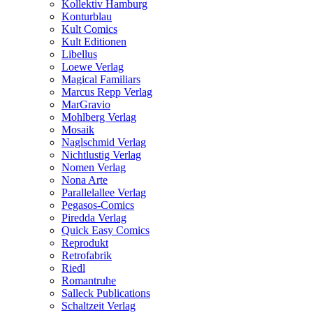
Kollektiv Hamburg
Konturblau
Kult Comics
Kult Editionen
Libellus
Loewe Verlag
Magical Familiars
Marcus Repp Verlag
MarGravio
Mohlberg Verlag
Mosaik
Naglschmid Verlag
Nichtlustig Verlag
Nomen Verlag
Nona Arte
Parallelallee Verlag
Pegasos-Comics
Piredda Verlag
Quick Easy Comics
Reprodukt
Retrofabrik
Riedl
Romantruhe
Salleck Publications
Schaltzeit Verlag