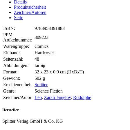
Details
Produktsicherheit
Zeichner/Autoren
Serie
ISBN:
9783958391888
PPM
309223
Artikelnummer:
Warengruppe:
Comics
Einband:
Hardcover
Seitenzahl:
48
Abbildungen:
farbig
Format:
32 x 23 x 0,9 cm (HxBxT)
Gewicht:
502 g
Erschienen bei:
Splitter
Genre:
Science Fiction
Zeichner/Autor:
Leo
,
Zaran Janjetov
,
Rodolphe
Hersteller
Splitter Verlag GmbH & Co. KG