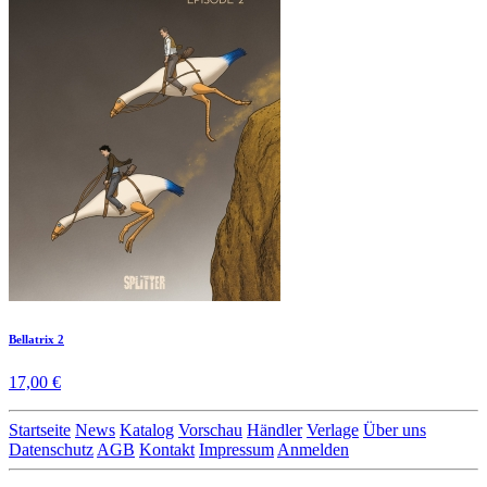
Bellatrix 2
17,00 €
Startseite
News
Katalog
Vorschau
Händler
Verlage
Über uns
Datenschutz
AGB
Kontakt
Impressum
Anmelden