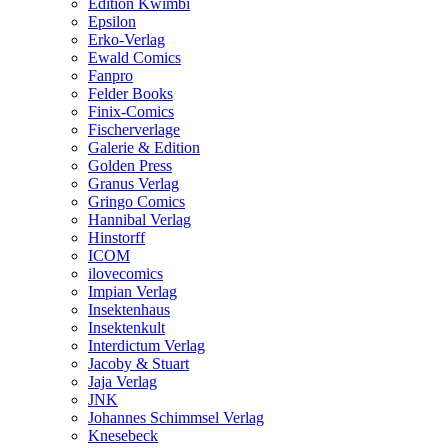
Edition Kwimbi
Epsilon
Erko-Verlag
Ewald Comics
Fanpro
Felder Books
Finix-Comics
Fischerverlage
Galerie & Edition
Golden Press
Granus Verlag
Gringo Comics
Hannibal Verlag
Hinstorff
ICOM
ilovecomics
Impian Verlag
Insektenhaus
Insektenkult
Interdictum Verlag
Jacoby & Stuart
Jaja Verlag
JNK
Johannes Schimmsel Verlag
Knesebeck