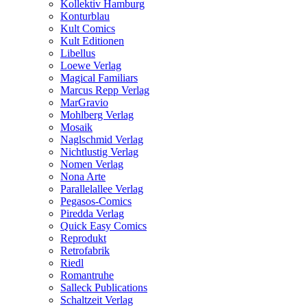
Kollektiv Hamburg
Konturblau
Kult Comics
Kult Editionen
Libellus
Loewe Verlag
Magical Familiars
Marcus Repp Verlag
MarGravio
Mohlberg Verlag
Mosaik
Naglschmid Verlag
Nichtlustig Verlag
Nomen Verlag
Nona Arte
Parallelallee Verlag
Pegasos-Comics
Piredda Verlag
Quick Easy Comics
Reprodukt
Retrofabrik
Riedl
Romantruhe
Salleck Publications
Schaltzeit Verlag