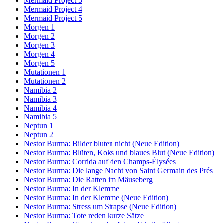
Mermaid Project 3
Mermaid Project 4
Mermaid Project 5
Morgen 1
Morgen 2
Morgen 3
Morgen 4
Morgen 5
Mutationen 1
Mutationen 2
Namibia 2
Namibia 3
Namibia 4
Namibia 5
Neptun 1
Neptun 2
Nestor Burma: Bilder bluten nicht (Neue Edition)
Nestor Burma: Blüten, Koks und blaues Blut (Neue Edition)
Nestor Burma: Corrida auf den Champs-Élysées
Nestor Burma: Die lange Nacht von Saint Germain des Prés
Nestor Burma: Die Ratten im Mäuseberg
Nestor Burma: In der Klemme
Nestor Burma: In der Klemme (Neue Edition)
Nestor Burma: Stress um Strapse (Neue Edition)
Nestor Burma: Tote reden kurze Sätze