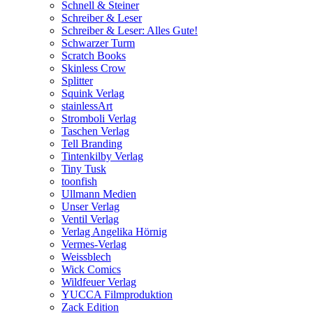
Schnell & Steiner
Schreiber & Leser
Schreiber & Leser: Alles Gute!
Schwarzer Turm
Scratch Books
Skinless Crow
Splitter
Squink Verlag
stainlessArt
Stromboli Verlag
Taschen Verlag
Tell Branding
Tintenkilby Verlag
Tiny Tusk
toonfish
Ullmann Medien
Unser Verlag
Ventil Verlag
Verlag Angelika Hörnig
Vermes-Verlag
Weissblech
Wick Comics
Wildfeuer Verlag
YUCCA Filmproduktion
Zack Edition