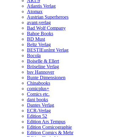
ART:9
Atlantis Verlag
Atomax
Austrian Superheroes
avant-verlag
Bad Wolf Company
Bahoe Books
BD Must
Beltz Verlag
BESTIEunlmt Verlag
Bocola
Boiselle & Ellert
Bröseline Verlag
bsv Hannover
Bunte Dimensionen
Chinabooks
comicplus+
Comics etc.
dani books
Dantes Verlag
ECR-Verlag
Edition 52
Edition Ars Tempus
Edition Comicographie
Edition Comics & Mehr