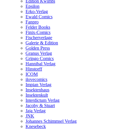
Edition Kwimbi
Epsilon
Erko-Verlag
Ewald Comics
Fanpro
Felder Books
Finix-Comics
Fischerverlage
Galerie & Edition
Golden Press
Granus Verlag
Gringo Comics
Hannibal Verlag
Hinstorff
ICOM
ilovecomics
Impian Verlag
Insektenhaus
Insektenkult
Interdictum Verlag
Jacoby & Stuart
Jaja Verlag
JNK
Johannes Schimmsel Verlag
Knesebeck