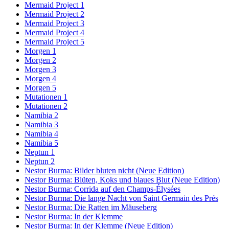
Mermaid Project 1
Mermaid Project 2
Mermaid Project 3
Mermaid Project 4
Mermaid Project 5
Morgen 1
Morgen 2
Morgen 3
Morgen 4
Morgen 5
Mutationen 1
Mutationen 2
Namibia 2
Namibia 3
Namibia 4
Namibia 5
Neptun 1
Neptun 2
Nestor Burma: Bilder bluten nicht (Neue Edition)
Nestor Burma: Blüten, Koks und blaues Blut (Neue Edition)
Nestor Burma: Corrida auf den Champs-Élysées
Nestor Burma: Die lange Nacht von Saint Germain des Prés
Nestor Burma: Die Ratten im Mäuseberg
Nestor Burma: In der Klemme
Nestor Burma: In der Klemme (Neue Edition)