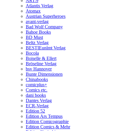
ART:9
Atlantis Verlag
Atomax
Austrian Superheroes
avant-verlag
Bad Wolf Company
Bahoe Books
BD Must
Beltz Verlag
BESTIEunlmt Verlag
Bocola
Boiselle & Ellert
Bröseline Verlag
bsv Hannover
Bunte Dimensionen
Chinabooks
comicplus+
Comics etc.
dani books
Dantes Verlag
ECR-Verlag
Edition 52
Edition Ars Tempus
Edition Comicographie
Edition Comics & Mehr