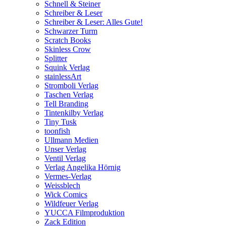
Schnell & Steiner
Schreiber & Leser
Schreiber & Leser: Alles Gute!
Schwarzer Turm
Scratch Books
Skinless Crow
Splitter
Squink Verlag
stainlessArt
Stromboli Verlag
Taschen Verlag
Tell Branding
Tintenkilby Verlag
Tiny Tusk
toonfish
Ullmann Medien
Unser Verlag
Ventil Verlag
Verlag Angelika Hörnig
Vermes-Verlag
Weissblech
Wick Comics
Wildfeuer Verlag
YUCCA Filmproduktion
Zack Edition