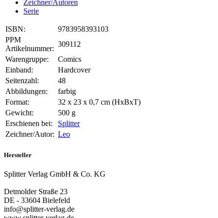
Zeichner/Autoren
Serie
ISBN:
9783958393103
PPM
309112
Artikelnummer:
Warengruppe:
Comics
Einband:
Hardcover
Seitenzahl:
48
Abbildungen:
farbig
Format:
32 x 23 x 0,7 cm (HxBxT)
Gewicht:
500 g
Erschienen bei:
Splitter
Zeichner/Autor:
Leo
Hersteller
Splitter Verlag GmbH & Co. KG
Detmolder Straße 23
DE - 33604 Bielefeld
info@splitter-verlag.de
www.splitter-verlag.de