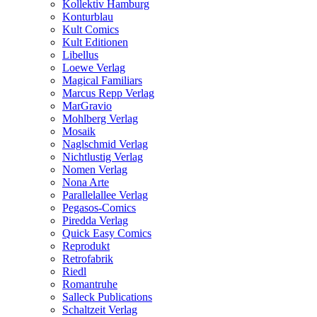
Kollektiv Hamburg
Konturblau
Kult Comics
Kult Editionen
Libellus
Loewe Verlag
Magical Familiars
Marcus Repp Verlag
MarGravio
Mohlberg Verlag
Mosaik
Naglschmid Verlag
Nichtlustig Verlag
Nomen Verlag
Nona Arte
Parallelallee Verlag
Pegasos-Comics
Piredda Verlag
Quick Easy Comics
Reprodukt
Retrofabrik
Riedl
Romantruhe
Salleck Publications
Schaltzeit Verlag