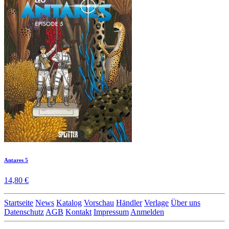
Antares 5
14,80 €
Startseite
News
Katalog
Vorschau
Händler
Verlage
Über uns
Datenschutz
AGB
Kontakt
Impressum
Anmelden