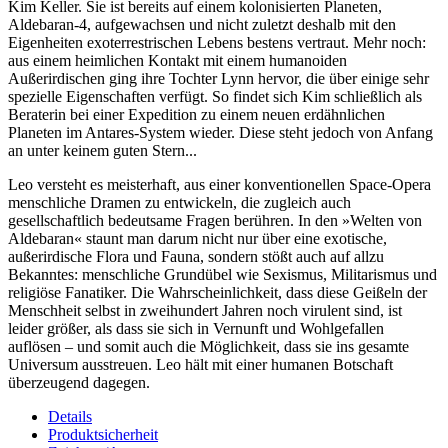
Kim Keller. Sie ist bereits auf einem kolonisierten Planeten,
Aldebaran-4, aufgewachsen und nicht zuletzt deshalb mit den
Eigenheiten exoterrestrischen Lebens bestens vertraut. Mehr noch:
aus einem heimlichen Kontakt mit einem humanoiden
Außerirdischen ging ihre Tochter Lynn hervor, die über einige sehr
spezielle Eigenschaften verfügt. So findet sich Kim schließlich als
Beraterin bei einer Expedition zu einem neuen erdähnlichen
Planeten im Antares-System wieder. Diese steht jedoch von Anfang
an unter keinem guten Stern...
Leo versteht es meisterhaft, aus einer konventionellen Space-Opera
menschliche Dramen zu entwickeln, die zugleich auch
gesellschaftlich bedeutsame Fragen berühren. In den »Welten von
Aldebaran« staunt man darum nicht nur über eine exotische,
außerirdische Flora und Fauna, sondern stößt auch auf allzu
Bekanntes: menschliche Grundübel wie Sexismus, Militarismus und
religiöse Fanatiker. Die Wahrscheinlichkeit, dass diese Geißeln der
Menschheit selbst in zweihundert Jahren noch virulent sind, ist
leider größer, als dass sie sich in Vernunft und Wohlgefallen
auflösen – und somit auch die Möglichkeit, dass sie ins gesamte
Universum ausstreuen. Leo hält mit einer humanen Botschaft
überzeugend dagegen.
Details
Produktsicherheit