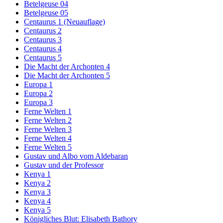
Betelgeuse 04
Betelgeuse 05
Centaurus 1 (Neuauflage)
Centaurus 2
Centaurus 3
Centaurus 4
Centaurus 5
Die Macht der Archonten 4
Die Macht der Archonten 5
Europa 1
Europa 2
Europa 3
Ferne Welten 1
Ferne Welten 2
Ferne Welten 3
Ferne Welten 4
Ferne Welten 5
Gustav und Albo vom Aldebaran
Gustav und der Professor
Kenya 1
Kenya 2
Kenya 3
Kenya 4
Kenya 5
Königliches Blut: Elisabeth Bathory