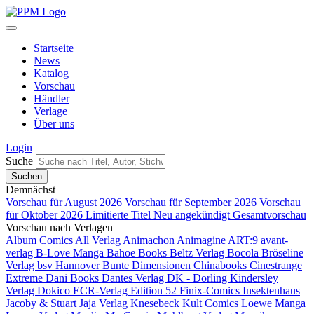
Startseite
News
Katalog
Vorschau
Händler
Verlage
Über uns
Login
Suche
Demnächst
Vorschau für August 2026
Vorschau für September 2026
Vorschau
für Oktober 2026
Limitierte Titel
Neu angekündigt
Gesamtvorschau
Vorschau nach Verlagen
Album Comics
All Verlag
Animachon
Animagine
ART:9
avant-
verlag
B-Love Manga
Bahoe Books
Beltz Verlag
Bocola
Bröseline
Verlag
bsv Hannover
Bunte Dimensionen
Chinabooks
Cinestrange
Extreme
Dani Books
Dantes Verlag
DK - Dorling Kindersley
Verlag
Dokico
ECR-Verlag
Edition 52
Finix-Comics
Insektenhaus
Jacoby & Stuart
Jaja Verlag
Knesebeck
Kult Comics
Loewe Manga