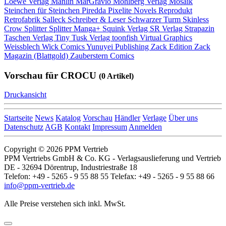
Loewe Verlag
Manlin
MarGravio
Mohlberg Verlag
Mosaik
Steinchen für Steinchen
Piredda
Pixelite Novels
Reprodukt
Retrofabrik
Salleck
Schreiber & Leser
Schwarzer Turm
Skinless
Crow
Splitter
Splitter Manga+
Squink Verlag
SR Verlag
Strapazin
Taschen Verlag
Tiny Tusk Verlag
toonfish
Virtual Graphics
Weissblech
Wick Comics
Yunuyei Publishing
Zack Edition
Zack
Magazin (Blattgold)
Zauberstern Comics
Vorschau für CROCU
(0 Artikel)
Druckansicht
Startseite
News
Katalog
Vorschau
Händler
Verlage
Über uns
Datenschutz
AGB
Kontakt
Impressum
Anmelden
Copyright © 2026 PPM Vertrieb
PPM Vertriebs GmbH & Co. KG - Verlagsauslieferung und Vertrieb
DE - 32694 Dörentrup, Industriestraße 18
Telefon: +49 - 5265 - 9 55 88 55 Telefax: +49 - 5265 - 9 55 88 66
info@ppm-vertrieb.de
Alle Preise verstehen sich inkl. MwSt.