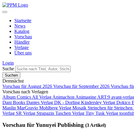
Startseite
News
Katalog
Vorschau
Händler
Verlage
Über uns
Login
Suche
Demnächst
Vorschau für August 2026
Vorschau für September 2026
Vorschau fü
Vorschau nach Verlagen
Album Comics
All Verlag
Animachon
Animagine
ART:9
avant-verla
Dani Books
Dantes Verlag
DK - Dorling Kindersley Verlag
Dokico
Manlin
MarGravio
Mohlberg Verlag
Mosaik Steinchen für Steinchen
Verlag
SR Verlag
Strapazin
Taschen Verlag
Tiny Tusk Verlag
toonfis
Vorschau für Yunuyei Publishing
(3 Artikel)