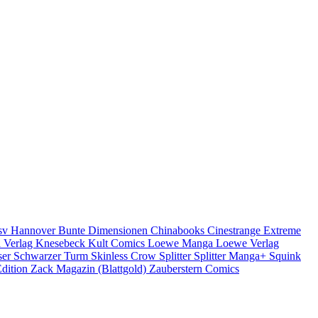
sv Hannover
Bunte Dimensionen
Chinabooks
Cinestrange Extreme
a Verlag
Knesebeck
Kult Comics
Loewe Manga
Loewe Verlag
ser
Schwarzer Turm
Skinless Crow
Splitter
Splitter Manga+
Squink
dition
Zack Magazin (Blattgold)
Zauberstern Comics