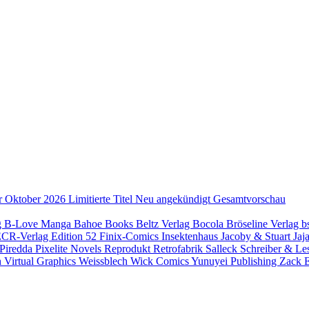
r Oktober 2026
Limitierte Titel
Neu angekündigt
Gesamtvorschau
g
B-Love Manga
Bahoe Books
Beltz Verlag
Bocola
Bröseline Verlag
b
ECR-Verlag
Edition 52
Finix-Comics
Insektenhaus
Jacoby & Stuart
Jaj
Piredda
Pixelite Novels
Reprodukt
Retrofabrik
Salleck
Schreiber & Le
h
Virtual Graphics
Weissblech
Wick Comics
Yunuyei Publishing
Zack E