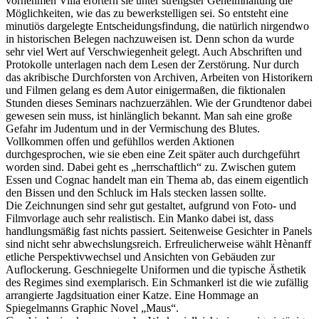
vornehmen Villa erörtern sie unter strengster Geheimhaltung die
Möglichkeiten, wie das zu bewerkstelligen sei. So entsteht eine
minutiös dargelegte Entscheidungsfindung, die natürlich nirgendwo
in historischen Belegen nachzuweisen ist. Denn schon da wurde
sehr viel Wert auf Verschwiegenheit gelegt. Auch Abschriften und
Protokolle unterlagen nach dem Lesen der Zerstörung. Nur durch
das akribische Durchforsten von Archiven, Arbeiten von Historikern
und Filmen gelang es dem Autor einigermaßen, die fiktionalen
Stunden dieses Seminars nachzuerzählen. Wie der Grundtenor dabei
gewesen sein muss, ist hinlänglich bekannt. Man sah eine große
Gefahr im Judentum und in der Vermischung des Blutes.
Vollkommen offen und gefühllos werden Aktionen
durchgesprochen, wie sie eben eine Zeit später auch durchgeführt
worden sind. Dabei geht es „herrschaftlich“ zu. Zwischen gutem
Essen und Cognac handelt man ein Thema ab, das einem eigentlich
den Bissen und den Schluck im Hals stecken lassen sollte.
Die Zeichnungen sind sehr gut gestaltet, aufgrund von Foto- und
Filmvorlage auch sehr realistisch. Ein Manko dabei ist, dass
handlungsmäßig fast nichts passiert. Seitenweise Gesichter in Panels
sind nicht sehr abwechslungsreich. Erfreulicherweise wählt Hènanff
etliche Perspektivwechsel und Ansichten von Gebäuden zur
Auflockerung. Geschniegelte Uniformen und die typische Ästhetik
des Regimes sind exemplarisch. Ein Schmankerl ist die wie zufällig
arrangierte Jagdsituation einer Katze. Eine Hommage an
Spiegelmanns Graphic Novel „Maus“.