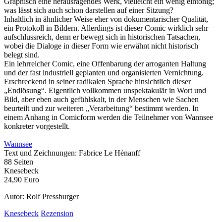
Graphisch eine herausragendes Werk, vielleicht ein wenig eintönig;
was lässt sich auch schon darstellen auf einer Sitzung?
Inhaltlich in ähnlicher Weise eher von dokumentarischer Qualität,
ein Protokoll in Bildern. Allerdings ist dieser Comic wirklich sehr
aufschlussreich, denn er bewegt sich in historischen Tatsachen,
wobei die Dialoge in dieser Form wie erwähnt nicht historisch
belegt sind.
Ein lehrreicher Comic, eine Offenbarung der arroganten Haltung
und der fast industriell geplanten und organisierten Vernichtung.
Erschreckend in seiner radikalen Sprache hinsichtlich dieser
„Endlösung“. Eigentlich vollkommen unspektakulär in Wort und
Bild, aber eben auch gefühlskalt, in der Menschen wie Sachen
beurteilt und zur weiteren „Verarbeitung“ bestimmt werden. In
einem Anhang in Comicform werden die Teilnehmer von Wannsee
konkreter vorgestellt.
Wannsee
Text und Zeichnungen: Fabrice Le Hènanff
88 Seiten
Knesebeck
24,90 Euro
Autor: Rolf Pressburger
Knesebeck
Rezension