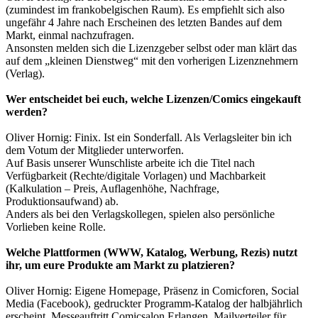
(zumindest im frankobelgischen Raum). Es empfiehlt sich also
ungefähr 4 Jahre nach Erscheinen des letzten Bandes auf dem
Markt, einmal nachzufragen.
Ansonsten melden sich die Lizenzgeber selbst oder man klärt das
auf dem „kleinen Dienstweg“ mit den vorherigen Lizenznehmern
(Verlag).
Wer entscheidet bei euch, welche Lizenzen/Comics eingekauft
werden?
Oliver Hornig: Finix. Ist ein Sonderfall. Als Verlagsleiter bin ich
dem Votum der Mitglieder unterworfen.
Auf Basis unserer Wunschliste arbeite ich die Titel nach
Verfügbarkeit (Rechte/digitale Vorlagen) und Machbarkeit
(Kalkulation – Preis, Auflagenhöhe, Nachfrage,
Produktionsaufwand) ab.
Anders als bei den Verlagskollegen, spielen also persönliche
Vorlieben keine Rolle.
Welche Plattformen (WWW, Katalog, Werbung, Rezis) nutzt
ihr, um eure Produkte am Markt zu platzieren?
Oliver Hornig: Eigene Homepage, Präsenz in Comicforen, Social
Media (Facebook), gedruckter Programm-Katalog der halbjährlich
erscheint, Messeauftritt Comicsalon Erlangen, Mailverteiler für