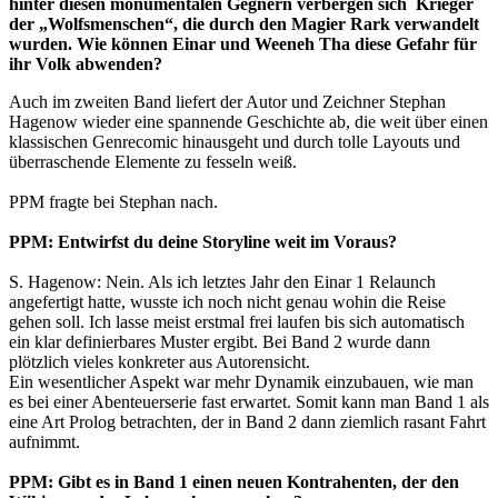
hinter diesen monumentalen Gegnern verbergen sich Krieger
der „Wolfsmenschen“, die durch den Magier Rark verwandelt
wurden. Wie können Einar und Weeneh Tha diese Gefahr für
ihr Volk abwenden?
Auch im zweiten Band liefert der Autor und Zeichner Stephan
Hagenow wieder eine spannende Geschichte ab, die weit über einen
klassischen Genrecomic hinausgeht und durch tolle Layouts und
überraschende Elemente zu fesseln weiß.
PPM fragte bei Stephan nach.
PPM: Entwirfst du deine Storyline weit im Voraus?
S. Hagenow: Nein. Als ich letztes Jahr den Einar 1 Relaunch
angefertigt hatte, wusste ich noch nicht genau wohin die Reise
gehen soll. Ich lasse meist erstmal frei laufen bis sich automatisch
ein klar definierbares Muster ergibt. Bei Band 2 wurde dann
plötzlich vieles konkreter aus Autorensicht.
Ein wesentlicher Aspekt war mehr Dynamik einzubauen, wie man
es bei einer Abenteuerserie fast erwartet. Somit kann man Band 1 als
eine Art Prolog betrachten, der in Band 2 dann ziemlich rasant Fahrt
aufnimmt.
PPM: Gibt es in Band 1 einen neuen Kontrahenten, der den