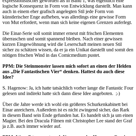
expressionistischer geworden als in Band 1, was eigentlich eine
logische Konsequenz in Form von Entwicklung darstellt. Man kann
auch in einem eher grafisch angelegten Stil jede Form von
künstlerischer Enge aufheben, was allerdings eine gewisse Form
von Mut erfordert, wenn man sich keine eigenen Grenzen auferlegt.
Die Einar-Serie soll somit immer erneut mit frischen Elementen
überraschen und somit spannend bleiben. Nach einer gewissen
kurzen Eingewöhnung wird die Leserschaft meinen neuen Stil
sicher zu schätzen wissen, da er ja ein Unikat darstellt und somit den
nötigen frischen Wind in das Comicmedium pustet.
PPM: Die Steinmonster lassen mich sofort an einen der Helden
aus „Die Fantastischen Vier“ denken. Hattest du auch diese
Idee?
S. Hagenow: Ja, ich hatte tatsächlich vorher lange die Fantastic Four
gelesen und indirekt hatte sich dann diese Idee angeboten. ;-)
Über die Jahre werde ich wohl ein größeres Schurkenkabinett bei
Einar anreichern. Außerdem ist es nicht zwingend sicher, das Rark
in diesem Band sein Ende gefunden hat. Es handelt sich ja um einen
Magier. Bei den Dracula Filmen mit Christopher Lee stand der Graf
ja z.B. auch immer wieder auf.