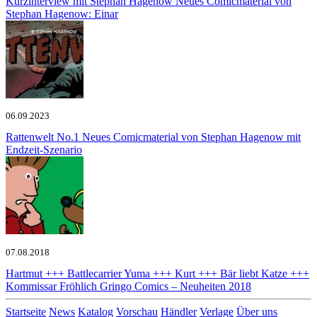
Kurzinterview mit Stephan Hagenow
Neues Comicmaterial von
Stephan Hagenow: Einar
06.09.2023
Rattenwelt No.1
Neues Comicmaterial von Stephan Hagenow mit
Endzeit-Szenario
07.08.2018
Hartmut +++ Battlecarrier Yuma +++ Kurt +++ Bär liebt Katze +++
Kommissar Fröhlich
Gringo Comics – Neuheiten 2018
Startseite
News
Katalog
Vorschau
Händler
Verlage
Über uns