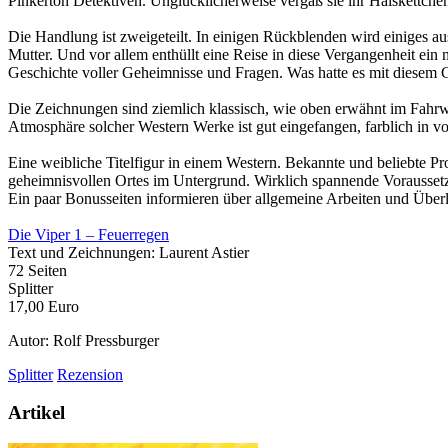
Pinkerton Detektiven. Unglücklicherweise vergaß sie ihr Halskettch
Die Handlung ist zweigeteilt. In einigen Rückblenden wird einiges au
Mutter. Und vor allem enthüllt eine Reise in diese Vergangenheit ein 
Geschichte voller Geheimnisse und Fragen. Was hatte es mit diesem 
Die Zeichnungen sind ziemlich klassisch, wie oben erwähnt im Fahrwas
Atmosphäre solcher Western Werke ist gut eingefangen, farblich in v
Eine weibliche Titelfigur in einem Western. Bekannte und beliebte Pro
geheimnisvollen Ortes im Untergrund. Wirklich spannende Voraussetzu
Ein paar Bonusseiten informieren über allgemeine Arbeiten und Übe
Die Viper 1 – Feuerregen
Text und Zeichnungen: Laurent Astier
72 Seiten
Splitter
17,00 Euro
Autor: Rolf Pressburger
Splitter
Rezension
Artikel