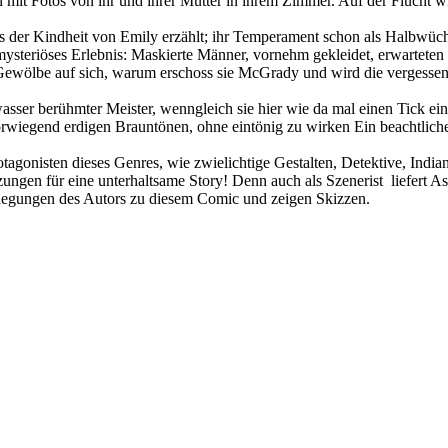
en mit Fotos von ihr und ihrer Mutter in ihrem Zimmer. Auf der Fluch
s der Kindheit von Emily erzählt; ihr Temperament schon als Halbwüchs
mysteriöses Erlebnis: Maskierte Männer, vornehm gekleidet, erwarteten 
Gewölbe auf sich, warum erschoss sie McGrady und wird die vergessen
ser berühmter Meister, wenngleich sie hier wie da mal einen Tick einfa
orwiegend erdigen Brauntönen, ohne eintönig zu wirken Ein beachtliche
tagonisten dieses Genres, wie zwielichtige Gestalten, Detektive, Indian
ngen für eine unterhaltsame Story! Denn auch als Szenerist liefert As
rlegungen des Autors zu diesem Comic und zeigen Skizzen.