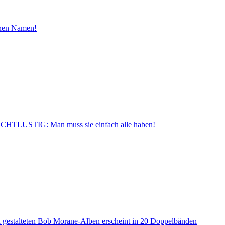
inen Namen!
CHTLUSTIG: Man muss sie einfach alle haben!
a gestalteten Bob Morane-Alben erscheint in 20 Doppelbänden