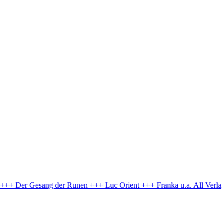
e +++ Der Gesang der Runen +++ Luc Orient +++ Franka u.a.
All Verl