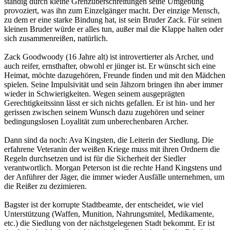
ständig durch kleine Grenzüberschreitungen seine Umgebung
provoziert, was ihn zum Einzelgänger macht. Der einzige Mensch,
zu dem er eine starke Bindung hat, ist sein Bruder Zack. Für seinen
kleinen Bruder würde er alles tun, außer mal die Klappe halten oder
sich zusammenreißen, natürlich.
Zack Goodwoody (16 Jahre alt) ist introvertierter als Archer, und
auch reifer, ernsthafter, obwohl er jünger ist. Er wünscht sich eine
Heimat, möchte dazugehören, Freunde finden und mit den Mädchen
spielen. Seine Impulsivität und sein Jähzorn bringen ihn aber immer
wieder in Schwierigkeiten. Wegen seinem ausgeprägten
Gerechtigkeitssinn lässt er sich nichts gefallen. Er ist hin- und her
gerissen zwischen seinem Wunsch dazu zugehören und seiner
bedingungslosen Loyalität zum unberechenbaren Archer.
Dann sind da noch: Ava Kingsten, die Leiterin der Siedlung. Die
erfahrene Veteranin der weißen Kriege muss mit ihren Ordnern die
Regeln durchsetzen und ist für die Sicherheit der Siedler
verantwortlich. Morgan Peterson ist die rechte Hand Kingstens und
der Anführer der Jäger, die immer wieder Ausfälle unternehmen, um
die Reißer zu dezimieren.
Bagster ist der korrupte Stadtbeamte, der entscheidet, wie viel
Unterstützung (Waffen, Munition, Nahrungsmitel, Medikamente,
etc.) die Siedlung von der nächstgelegenen Stadt bekommt. Er ist