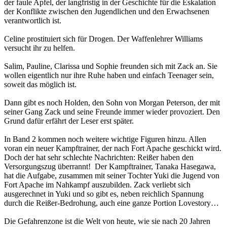
der faule Apfel, der langfristig in der Geschichte für die Eskalation
der Konflikte zwischen den Jugendlichen und den Erwachsenen
verantwortlich ist.
Celine prostituiert sich für Drogen. Der Waffenlehrer Williams
versucht ihr zu helfen.
Salim, Pauline, Clarissa und Sophie freunden sich mit Zack an. Sie
wollen eigentlich nur ihre Ruhe haben und einfach Teenager sein,
soweit das möglich ist.
Dann gibt es noch Holden, den Sohn von Morgan Peterson, der mit
seiner Gang Zack und seine Freunde immer wieder provoziert. Den
Grund dafür erfährt der Leser erst später.
In Band 2 kommen noch weitere wichtige Figuren hinzu. Allen
voran ein neuer Kampftrainer, der nach Fort Apache geschickt wird.
Doch der hat sehr schlechte Nachrichten: Reißer haben den
Versorgungszug überrannt! Der Kampftrainer, Tanaka Hasegawa,
hat die Aufgabe, zusammen mit seiner Tochter Yuki die Jugend von
Fort Apache im Nahkampf auszubilden. Zack verliebt sich
ausgerechnet in Yuki und so gibt es, neben reichlich Spannung
durch die Reißer-Bedrohung, auch eine ganze Portion Lovestory…
Die Gefahrenzone ist die Welt von heute, wie sie nach 20 Jahren