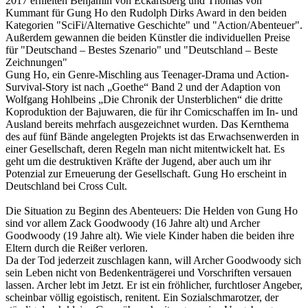
2017 erhielten Benjamin von Eckartsberg und Thomas von
Kummant für Gung Ho den Rudolph Dirks Award in den beiden
Kategorien "SciFi/Alternative Geschichte" und "Action/Abenteuer".
Außerdem gewannen die beiden Künstler die individuellen Preise
für "Deutschand – Bestes Szenario" und "Deutschland – Beste
Zeichnungen"
Gung Ho, ein Genre-Mischling aus Teenager-Drama und Action-
Survival-Story ist nach „Goethe“ Band 2 und der Adaption von
Wolfgang Hohlbeins „Die Chronik der Unsterblichen“ die dritte
Koproduktion der Bajuwaren, die für ihr Comicschaffen im In- und
Ausland bereits mehrfach ausgezeichnet wurden. Das Kernthema
des auf fünf Bände angelegten Projekts ist das Erwachsenwerden in
einer Gesellschaft, deren Regeln man nicht mitentwickelt hat. Es
geht um die destruktiven Kräfte der Jugend, aber auch um ihr
Potenzial zur Erneuerung der Gesellschaft. Gung Ho erscheint in
Deutschland bei Cross Cult.
Die Situation zu Beginn des Abenteuers: Die Helden von Gung Ho
sind vor allem Zack Goodwoody (16 Jahre alt) und Archer
Goodwoody (19 Jahre alt). Wie viele Kinder haben die beiden ihre
Eltern durch die Reißer verloren.
Da der Tod jederzeit zuschlagen kann, will Archer Goodwoody sich
sein Leben nicht von Bedenkenträgerei und Vorschriften versauen
lassen. Archer lebt im Jetzt. Er ist ein fröhlicher, furchtloser Angeber,
scheinbar völlig egoistisch, renitent. Ein Sozialschmarotzer, der