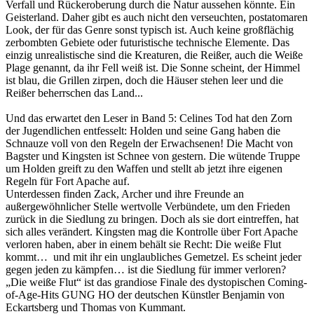
Verfall und Rückeroberung durch die Natur aussehen könnte. Ein
Geisterland. Daher gibt es auch nicht den verseuchten, postatomaren
Look, der für das Genre sonst typisch ist. Auch keine großflächig
zerbombten Gebiete oder futuristische technische Elemente. Das
einzig unrealistische sind die Kreaturen, die Reißer, auch die Weiße
Plage genannt, da ihr Fell weiß ist. Die Sonne scheint, der Himmel
ist blau, die Grillen zirpen, doch die Häuser stehen leer und die
Reißer beherrschen das Land...
Und das erwartet den Leser in Band 5: Celines Tod hat den Zorn
der Jugendlichen entfesselt: Holden und seine Gang haben die
Schnauze voll von den Regeln der Erwachsenen! Die Macht von
Bagster und Kingsten ist Schnee von gestern. Die wütende Truppe
um Holden greift zu den Waffen und stellt ab jetzt ihre eigenen
Regeln für Fort Apache auf.
Unterdessen finden Zack, Archer und ihre Freunde an
außergewöhnlicher Stelle wertvolle Verbündete, um den Frieden
zurück in die Siedlung zu bringen. Doch als sie dort eintreffen, hat
sich alles verändert. Kingsten mag die Kontrolle über Fort Apache
verloren haben, aber in einem behält sie Recht: Die weiße Flut
kommt… und mit ihr ein unglaubliches Gemetzel. Es scheint jeder
gegen jeden zu kämpfen… ist die Siedlung für immer verloren?
„Die weiße Flut“ ist das grandiose Finale des dystopischen Coming-
of-Age-Hits GUNG HO der deutschen Künstler Benjamin von
Eckartsberg und Thomas von Kummant.