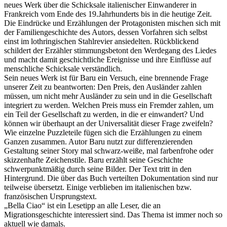
neues Werk über die Schicksale italienischer Einwanderer in
Frankreich vom Ende des 19.Jahrhunderts bis in die heutige Zeit.
Die Eindrücke und Erzählungen der Protagonisten mischen sich mit
der Familiengeschichte des Autors, dessen Vorfahren sich selbst
einst im lothringischen Stahlrevier ansiedelten. Rückblickend
schildert der Erzähler stimmungsbetont den Werdegang des Liedes
und macht damit geschichtliche Ereignisse und ihre Einflüsse auf
menschliche Schicksale verständlich.
Sein neues Werk ist für Baru ein Versuch, eine brennende Frage
unserer Zeit zu beantworten: Den Preis, den Ausländer zahlen
müssen, um nicht mehr Ausländer zu sein und in die Gesellschaft
integriert zu werden. Welchen Preis muss ein Fremder zahlen, um
ein Teil der Gesellschaft zu werden, in die er einwandert? Und
können wir überhaupt an der Universalität dieser Frage zweifeln?
Wie einzelne Puzzleteile fügen sich die Erzählungen zu einem
Ganzen zusammen. Autor Baru nutzt zur differenzierenden
Gestaltung seiner Story mal schwarz-weiße, mal farbenfrohe oder
skizzenhafte Zeichenstile. Baru erzählt seine Geschichte
schwerpunktmäßig durch seine Bilder. Der Text tritt in den
Hintergrund. Die über das Buch verteilten Dokumentation sind nur
teilweise übersetzt. Einige verblieben im italienischen bzw.
französischen Ursprungstext.
„Bella Ciao“ ist ein Lesetipp an alle Leser, die an
Migrationsgeschichte interessiert sind. Das Thema ist immer noch so
aktuell wie damals.