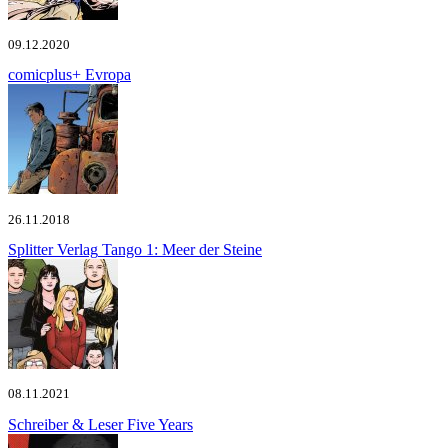
09.12.2020
comicplus+
Evropa
26.11.2018
Splitter Verlag
Tango 1: Meer der Steine
08.11.2021
Schreiber & Leser
Five Years