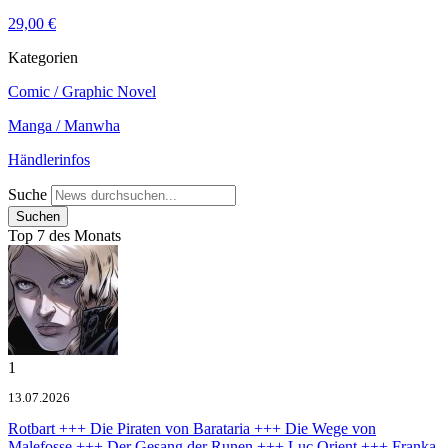
29,00 €
Kategorien
Comic / Graphic Novel
Manga / Manwha
Händlerinfos
Suche
Top 7 des Monats
1
13.07.2026
Rotbart +++ Die Piraten von Barataria +++ Die Wege von
Malefosse +++ Der Gesang der Runen +++ Luc Orient +++ Franka