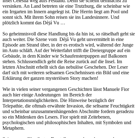
Insel Celestia weg aufs Festland. Denn sie scheint demnächst zu
versinken. An Land betreten sie eine Trutzburg, die scheinbar wie
ein Irrgarten im Innern angelegt ist. Die Herrin liegt am Pool und
sonnt sich. Mit ihrem Sohn reisen sie ins Landesinnere. Und
plötzlich kommt das Dèjá Vu …
So geheimnisvoll diese Handlung bis da hin ist, so rätselhaft geht sie
auch weiter. Die Szene vom Dèjá Vu geht unvermittelt in eine
Episode am Strand über, in der es erotisch wird, während der Junge
im Auto schläft. Auf der Weiterfahrt trifft die Dreiergruppe auf ein
Gebäude, in dem Kinder wie Schaufensterpuppen auf Balkonen
stehen. Schlussendlich geht die Reise zurück auf die Insel. Im
letzten Abschnitt erhellt sich das nebulöse Geschehen. Der Leser
darf sich mit weiteren seltsamen Geschehnissen ein Bild und eine
Erklärung der ganzen mysteriösen Story machen!
Wie in vielen seiner vergangenen Geschichten lässt Manuele Fior
auch hier einige Andeutungen im Bereich der
Interpretationsmöglichkeiten. Die Hinweise bezüglich der
Telepathie, die oftmals erwähnte Invasion, die seltsame Feuchtigkeit
und scheinbar unzusammenhängenden Abschnitte fordern geradezu
so ein Mitdenken des Lesers. Fior spielt mit Zeitebenen,
psychologischen und philosophischen Inhalten, mit Symbolen und
Metaphern.