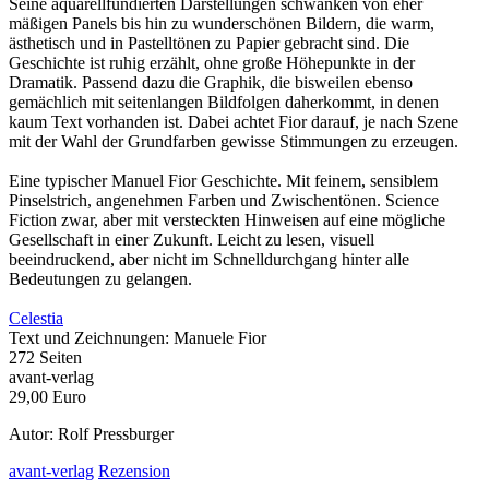
Seine aquarellfundierten Darstellungen schwanken von eher
mäßigen Panels bis hin zu wunderschönen Bildern, die warm,
ästhetisch und in Pastelltönen zu Papier gebracht sind. Die
Geschichte ist ruhig erzählt, ohne große Höhepunkte in der
Dramatik. Passend dazu die Graphik, die bisweilen ebenso
gemächlich mit seitenlangen Bildfolgen daherkommt, in denen
kaum Text vorhanden ist. Dabei achtet Fior darauf, je nach Szene
mit der Wahl der Grundfarben gewisse Stimmungen zu erzeugen.
Eine typischer Manuel Fior Geschichte. Mit feinem, sensiblem
Pinselstrich, angenehmen Farben und Zwischentönen. Science
Fiction zwar, aber mit versteckten Hinweisen auf eine mögliche
Gesellschaft in einer Zukunft. Leicht zu lesen, visuell
beeindruckend, aber nicht im Schnelldurchgang hinter alle
Bedeutungen zu gelangen.
Celestia
Text und Zeichnungen: Manuele Fior
272 Seiten
avant-verlag
29,00 Euro
Autor: Rolf Pressburger
avant-verlag
Rezension