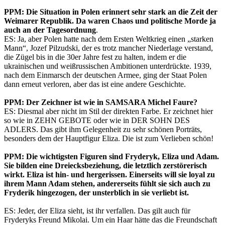
PPM: Die Situation in Polen erinnert sehr stark an die Zeit der
Weimarer Republik. Da waren Chaos und politische Morde ja
auch an der Tagesordnung
.
ES: Ja, aber Polen hatte nach dem Ersten Weltkrieg einen „starken
Mann“, Jozef Pilzudski, der es trotz mancher Niederlage verstand,
die Zügel bis in die 30er Jahre fest zu halten, indem er die
ukrainischen und weißrussischen Ambitionen unterdrückte. 1939,
nach dem Einmarsch der deutschen Armee, ging der Staat Polen
dann erneut verloren, aber das ist eine andere Geschichte.
PPM: Der Zeichner ist wie in SAMSARA Michel Faure?
ES: Diesmal aber nicht im Stil der direkten Farbe. Er zeichnet hier
so wie in ZEHN GEBOTE oder wie in DER SOHN DES
ADLERS. Das gibt ihm Gelegenheit zu sehr schönen Porträts,
besonders dem der Hauptfigur Eliza. Die ist zum Verlieben schön!
PPM: Die wichtigsten Figuren sind Fryderyk, Eliza und Adam.
Sie bilden eine Dreiecksbeziehung, die letztlich zerstörerisch
wirkt. Eliza ist hin- und hergerissen. Einerseits will sie loyal zu
ihrem Mann Adam stehen, andererseits fühlt sie sich auch zu
Fryderik hingezogen, der unsterblich in sie verliebt ist.
ES: Jeder, der Eliza sieht, ist ihr verfallen. Das gilt auch für
Fryderyks Freund Mikolai. Um ein Haar hätte das die Freundschaft