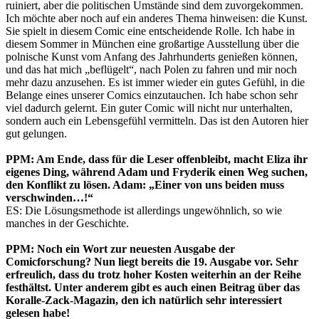
ruiniert, aber die politischen Umstände sind dem zuvorgekommen.
Ich möchte aber noch auf ein anderes Thema hinweisen: die Kunst.
Sie spielt in diesem Comic eine entscheidende Rolle. Ich habe in
diesem Sommer in München eine großartige Ausstellung über die
polnische Kunst vom Anfang des Jahrhunderts genießen können,
und das hat mich „beflügelt“, nach Polen zu fahren und mir noch
mehr dazu anzusehen. Es ist immer wieder ein gutes Gefühl, in die
Belange eines unserer Comics einzutauchen. Ich habe schon sehr
viel dadurch gelernt. Ein guter Comic will nicht nur unterhalten,
sondern auch ein Lebensgefühl vermitteln. Das ist den Autoren hier
gut gelungen.
PPM: Am Ende, dass für die Leser offenbleibt, macht Eliza ihr
eigenes Ding, während Adam und Fryderik einen Weg suchen,
den Konflikt zu lösen. Adam: „Einer von uns beiden muss
verschwinden…!“
ES: Die Lösungsmethode ist allerdings ungewöhnlich, so wie
manches in der Geschichte.
PPM: Noch ein Wort zur neuesten Ausgabe der
Comicforschung? Nun liegt bereits die 19. Ausgabe vor. Sehr
erfreulich, dass du trotz hoher Kosten weiterhin an der Reihe
festhältst. Unter anderem gibt es auch einen Beitrag über das
Koralle-Zack-Magazin, den ich natürlich sehr interessiert
gelesen habe!