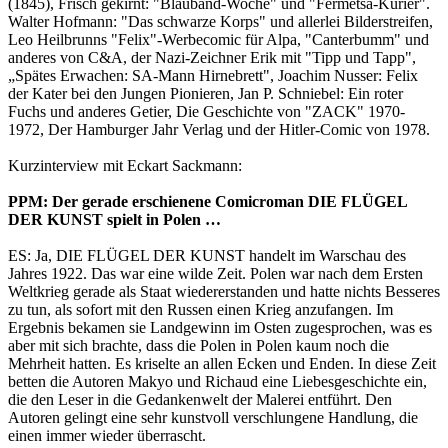
(1845), Frisch gekirnt: "Blauband-Woche" und "Fermetsa-Kurier".
Walter Hofmann: "Das schwarze Korps" und allerlei Bilderstreifen,
Leo Heilbrunns "Felix"-Werbecomic für Alpa, "Canterbumm" und
anderes von C&A, der Nazi-Zeichner Erik mit "Tipp und Tapp",
„Spätes Erwachen: SA-Mann Hirnebrett", Joachim Nusser: Felix
der Kater bei den Jungen Pionieren, Jan P. Schniebel: Ein roter
Fuchs und anderes Getier, Die Geschichte von "ZACK" 1970-
1972, Der Hamburger Jahr Verlag und der Hitler-Comic von 1978.
Kurzinterview mit Eckart Sackmann:
PPM: Der gerade erschienene Comicroman DIE FLÜGEL
DER KUNST spielt in Polen …
ES: Ja, DIE FLÜGEL DER KUNST handelt im Warschau des
Jahres 1922. Das war eine wilde Zeit. Polen war nach dem Ersten
Weltkrieg gerade als Staat wiedererstanden und hatte nichts Besseres
zu tun, als sofort mit den Russen einen Krieg anzufangen. Im
Ergebnis bekamen sie Landgewinn im Osten zugesprochen, was es
aber mit sich brachte, dass die Polen in Polen kaum noch die
Mehrheit hatten. Es kriselte an allen Ecken und Enden. In diese Zeit
betten die Autoren Makyo und Richaud eine Liebesgeschichte ein,
die den Leser in die Gedankenwelt der Malerei entführt. Den
Autoren gelingt eine sehr kunstvoll verschlungene Handlung, die
einen immer wieder überrascht.