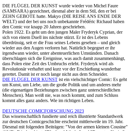
DIE FLÜGEL DER KUNST wurde wieder von Michel Faure
(SAMSARA) gezeichnet, diesmal aber in dem Stil, den er bei
ZEHN GEBOTE hatte. Makyo (DIE REISE ANS ENDE DER
WELT) und der bei uns noch unbekannte Frédéric Richaud haben
den Comic vor knapp 20 Jahren geschrieben.
Polen 1922. Es geht um den jungen Maler Fryderyk Cyprian, der
sich von einem Duell ins nächste stürzt. Er ist des Lebens
überdrüssig, seit er die Frau seines Lebens gesehen – und gleich
wieder aus den Augen verloren hat. Natürlich begegnet er ihr
irgendwann wieder, unter abenteuerlichen Umständen. Danach
überschlagen sich die Ereignisse, was auch damit zusammenhängt,
dass Polen eine Zeit des Umbruchs erlebt. Fryderyk wird als
Revolutionär verhaftet und kurz vor der Erschießung wunderbar
gerettet. Damit ist er noch lange nicht aus dem Schneider.
DIE FLÜGEL DER KUNST
ist ein vielschichtiger Comic: Es geht
um Kunst, um Liebe, um die große Politik und um anderes mehr
(die eigenartigen Beziehungen zwischen ganz unterschiedlichen
Menschen). Man weiß nie, was noch kommt, und zum Schluss
kommt alles ganz anders. Wie im richtigen Leben.
DEUTSCHE COMICFORSCHUNG 2023
Das wissenschaftlich fundierte und reich illustrierte Standardwerk
zur deutschen Comicgeschichte erscheint mittlerweile im 19. Jahr.
Diesmal mit folgenden Beiträgen: "Von der armen kleinen Cousine"