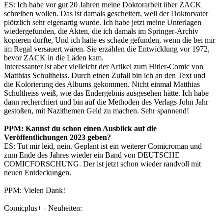
ES: Ich habe vor gut 20 Jahren meine Doktorarbeit über ZACK
schreiben wollen. Das ist damals gescheitert, weil der Doktorvater
plötzlich sehr eigenartig wurde. Ich habe jetzt meine Unterlagen
wiedergefunden, die Akten, die ich damals im Springer-Archiv
kopieren durfte, Und ich hätte es schade gefunden, wenn die bei mir
im Regal versauert wären. Sie erzählen die Entwicklung vor 1972,
bevor ZACK in die Läden kam.
Interessanter ist aber vielleicht der Artikel zum Hitler-Comic von
Matthias Schultheiss. Durch einen Zufall bin ich an den Text und
die Kolorierung des Albums gekommen. Nicht einmal Matthias
Schultheiss weiß, wie das Endergebnis ausgesehen hätte. Ich habe
dann recherchiert und bin auf die Methoden des Verlags John Jahr
gestoßen, mit Nazithemen Geld zu machen. Sehr spannend!
PPM: Kannst du schon einen Ausblick auf die
Veröffentlichungen 2023 geben?
ES: Tut mir leid, nein. Geplant ist ein weiterer Comicroman und
zum Ende des Jahres wieder ein Band von DEUTSCHE
COMICFORSCHUNG. Der ist jetzt schon wieder randvoll mit
neuen Entdeckungen.
PPM: Vielen Dank!
Comicplus+ - Neuheiten: