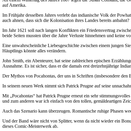
auf Amerika.
Im Frühjahr desselben Jahres verlebt das indianische Volk der Powhat
auch ahnen, dass sich die Kolonisation ihres Landes bereits anbahnt?
Im Jahr 1621 soll nach langen Konflikten ein Friedensvertrag zwisc
beide Seiten mussten über die Jahre Verluste hinnehmen und keine von
Eine unwahrscheinliche Liebesgeschichte zwischen einem jungen Sied
Häuptlings könnte alles verändern.
John Smith, ein Abenteurer, hat seine zahlreichen epischen Erzählu
Ausnahme. Es ist sicher, dass er die damals erst dreizehnjährige Indi
Der Mythos von Pocahontas, der uns in Schriften (insbesondere den Be
In seinem neuen Werk nimmt sich Patrick Prugne auf seine unnachahm
Mit „Pocahontas“ hat Patrick Prugne erneut ein sehr stimmungsvolles
und zum anderen war ich einfach von den tollen, gemäldeartigen Zei
Auch das Szenario kann überzeugen. Romantische ruhige Phasen wech
Und der Band wäre nicht von Splitter, wenn da nicht wieder ein Bonu
dieses Comic-Meisterwerk ab.