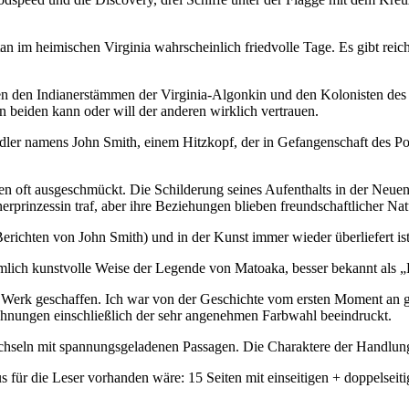
an im heimischen Virginia wahrscheinlich friedvolle Tage. Es gibt reic
hen den Indianerstämmen der Virginia-Algonkin und den Kolonisten des
 beiden kann oder will der anderen wirklich vertrauen.
ler namens John Smith, einem Hitzkopf, der in Gefangenschaft des Po
ngen oft ausgeschmückt. Die Schilderung seines Aufenthalts in der Neu
anerprinzessin traf, aber ihre Beziehungen blieben freundschaftlicher N
richten von John Smith) und in der Kunst immer wieder überliefert ist,
lich kunstvolle Weise der Legende von Matoaka, besser bekannt als „
 Werk geschaffen. Ich war von der Geschichte vom ersten Moment an gef
chnungen einschließlich der sehr angenehmen Farbwahl beeindruckt.
seln mit spannungsgeladenen Passagen. Die Charaktere der Handlung s
s für die Leser vorhanden wäre: 15 Seiten mit einseitigen + doppelsei