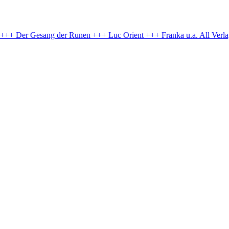
e +++ Der Gesang der Runen +++ Luc Orient +++ Franka u.a.
All Verl