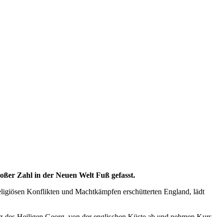
roßer Zahl in der Neuen Welt Fuß gefasst.
religiösen Konflikten und Machtkämpfen erschütterten England, lädt
uz des Heiligen Georg, von der englischen Küste ab und nehmen Kurs