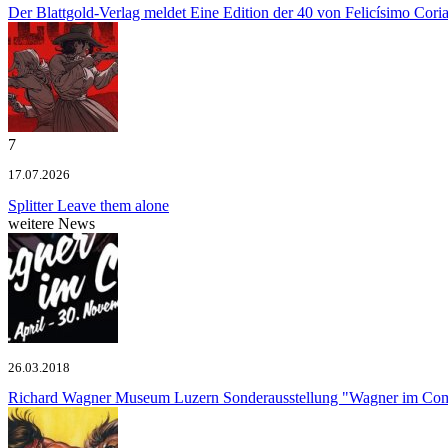
Der Blattgold-Verlag meldet
Eine Edition der 40 von Felicísimo Cori
7
17.07.2026
Splitter
Leave them alone
weitere News
26.03.2018
Richard Wagner Museum Luzern
Sonderausstellung "Wagner im Co