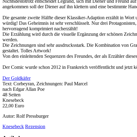
Nichtsdestotrotz entscheidet Legrand, sich mit Diener und Freund a
angekommen soll der Diener auf ihn klettern und eine bestimmte Han
Die gesamte zweite Hälfte dieser Klassiker-Adaption erzählt in Wort
würdig! Das Geheimnis ist sehr verschlüsselt. Nur drei Protagonisten,
hervorragend komprimiert nacherzählt!
Die Erzählung wird durch die visuelle Ergänzung der schönen Zeichnu
werden.
Die Zeichnungen sind sehr ausdrucksstark. Die Kombination von Grau
gestaltet. Tolles Artwork!
Von den einleitenden Sequenzen des Freundes, der als Erzähler dieses 
Der Comic wurde schon 2012 in Frankreich veröffentlicht und jetzt 
Der Goldkäfer
Text: Corbeyran, Zeichnungen: Paul Marcel
nach Edgar Allan Poe
48 Seiten
Knesebeck
22,00 Euro
Autor: Rolf Pressburger
Knesebeck
Rezension