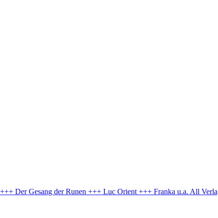
e +++ Der Gesang der Runen +++ Luc Orient +++ Franka u.a.
All Verl