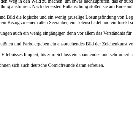
uf den Weg in den Wald zu machen, um etwas nachzuprüfen, das er dur
dlung ausführen. Nach der ersten Enttäuschung stoßen sie am Ende au
 und Bild die logische und ein wenig gruselige Lösungsfindung von Legr
 ein Bezug zu einem alten Seeräuber, ein Totenschädel und ein Insekt s
ngen auch ein wenig eingängiger, denn vor allem das Verständnis für 
tönen und Farbe ergeben ein ansprechendes Bild der Zeichenkunst von
Erlebnisses fungiert, bis zum Schluss ein spannendes und sehr unterhal
können sich auch deutsche Comicfreunde daran erfreuen.