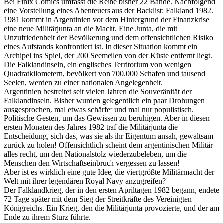
Bei Finix Comics umfasst die Reihe bisher 22 Bände. Nachfolgend
eine Vorstellung eines Abenteuers aus der Backlist: Falkland 1982.
1981 kommt in Argentinien vor dem Hintergrund der Finanzkrise
eine neue Militärjunta an die Macht. Eine Junta, die mit
Unzufriedenheit der Bevölkerung und dem offensichtlichen Risiko
eines Aufstands konfrontiert ist. In dieser Situation kommt ein
Archipel ins Spiel, der 200 Seemeilen von der Küste entfernt liegt.
Die Falklandinseln, ein englisches Territorium von wenigen
Quadratkilometern, bevölkert von 700.000 Schafen und tausend
Seelen, werden zu einer nationalen Angelegenheit.
Argentinien bestreitet seit vielen Jahren die Souveränität der
Falklandinseln. Bisher wurden gelegentlich ein paar Drohungen
ausgesprochen, mal etwas schärfer und mal nur populistisch.
Politische Gesten, um das Gewissen zu beruhigen. Aber in diesen
ersten Monaten des Jahres 1982 traf die Militärjunta die
Entscheidung, sich das, was sie als ihr Eigentum ansah, gewaltsam
zurück zu holen! Offensichtlich scheint dem argentinischen Militär
alles recht, um den Nationalstolz wiederzubeleben, um die
Menschen den Wirtschaftseinbruch vergessen zu lassen!
Aber ist es wirklich eine gute Idee, die viertgrößte Militärmacht der
Welt mit ihrer legendären Royal Navy anzugreifen?
Der Falklandkrieg, der in den ersten Apriltagen 1982 begann, endete
72 Tage später mit dem Sieg der Streitkräfte des Vereinigten
Königreichs. Ein Krieg, den die Militärjunta provozierte, und der am
Ende zu ihrem Sturz führte.