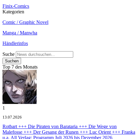
Finix-Comics
Kategorien
Comic / Graphic Novel
Manga / Manwha
Händlerinfos
Suche
Top 7 des Monats
1
13.07.2026
Rotbart +++ Die Piraten von Barataria +++ Die Wege von
Malefosse +++ Der Gesang der Runen +++ Luc Orient +++ Franka
u.a.
All Verlag: Programm Juli 2026 bis Dezember 2026