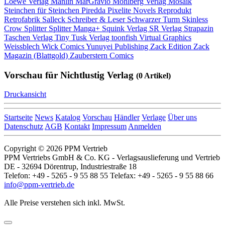
Loewe Verlag
Manlin
MarGravio
Mohlberg Verlag
Mosaik
Steinchen für Steinchen
Piredda
Pixelite Novels
Reprodukt
Retrofabrik
Salleck
Schreiber & Leser
Schwarzer Turm
Skinless
Crow
Splitter
Splitter Manga+
Squink Verlag
SR Verlag
Strapazin
Taschen Verlag
Tiny Tusk Verlag
toonfish
Virtual Graphics
Weissblech
Wick Comics
Yunuyei Publishing
Zack Edition
Zack
Magazin (Blattgold)
Zauberstern Comics
Vorschau für Nichtlustig Verlag
(0 Artikel)
Druckansicht
Startseite
News
Katalog
Vorschau
Händler
Verlage
Über uns
Datenschutz
AGB
Kontakt
Impressum
Anmelden
Copyright © 2026 PPM Vertrieb
PPM Vertriebs GmbH & Co. KG - Verlagsauslieferung und Vertrieb
DE - 32694 Dörentrup, Industriestraße 18
Telefon: +49 - 5265 - 9 55 88 55 Telefax: +49 - 5265 - 9 55 88 66
info@ppm-vertrieb.de
Alle Preise verstehen sich inkl. MwSt.