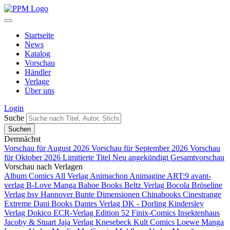
Startseite
News
Katalog
Vorschau
Händler
Verlage
Über uns
Login
Suche
Demnächst
Vorschau für August 2026
Vorschau für September 2026
Vorschau
für Oktober 2026
Limitierte Titel
Neu angekündigt
Gesamtvorschau
Vorschau nach Verlagen
Album Comics
All Verlag
Animachon
Animagine
ART:9
avant-
verlag
B-Love Manga
Bahoe Books
Beltz Verlag
Bocola
Bröseline
Verlag
bsv Hannover
Bunte Dimensionen
Chinabooks
Cinestrange
Extreme
Dani Books
Dantes Verlag
DK - Dorling Kindersley
Verlag
Dokico
ECR-Verlag
Edition 52
Finix-Comics
Insektenhaus
Jacoby & Stuart
Jaja Verlag
Knesebeck
Kult Comics
Loewe Manga