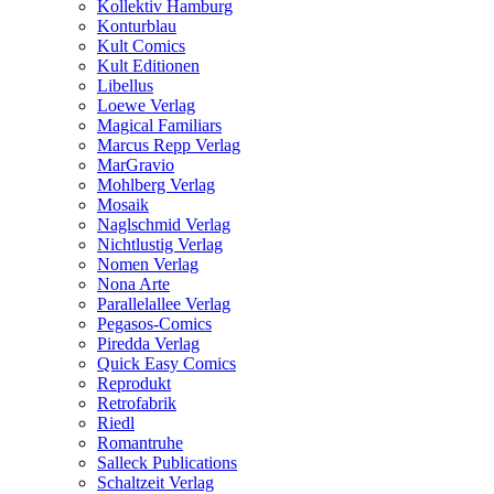
Kollektiv Hamburg
Konturblau
Kult Comics
Kult Editionen
Libellus
Loewe Verlag
Magical Familiars
Marcus Repp Verlag
MarGravio
Mohlberg Verlag
Mosaik
Naglschmid Verlag
Nichtlustig Verlag
Nomen Verlag
Nona Arte
Parallelallee Verlag
Pegasos-Comics
Piredda Verlag
Quick Easy Comics
Reprodukt
Retrofabrik
Riedl
Romantruhe
Salleck Publications
Schaltzeit Verlag