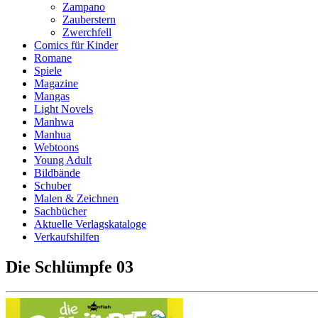
Zampano
Zauberstern
Zwerchfell
Comics für Kinder
Romane
Spiele
Magazine
Mangas
Light Novels
Manhwa
Manhua
Webtoons
Young Adult
Bildbände
Schuber
Malen & Zeichnen
Sachbücher
Aktuelle Verlagskataloge
Verkaufshilfen
Die Schlümpfe 03