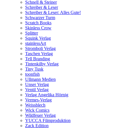
Schnell & Steiner
Schreiber & Leser
Schreiber & Leser: Alles Gute!
Schwarzer Turm
Scratch Books
Skinless Crow
Splitter
Squink Verlag
stainlessArt
Stromboli Verlag
Taschen Verlag
Tell Branding
Tintenkilby Verlag
Tiny Tusk
toonfish
Ullmann Medien
Unser Verlag
Ventil Verlag
Verlag Angelika Hörnig
Vermes-Verlag
Weissblech
Wick Comics
Wildfeuer Verlag
YUCCA Filmproduktion
Zack Edition