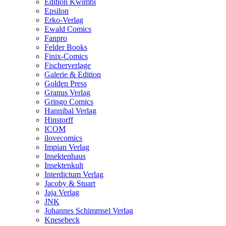
Edition Kwimbi
Epsilon
Erko-Verlag
Ewald Comics
Fanpro
Felder Books
Finix-Comics
Fischerverlage
Galerie & Edition
Golden Press
Granus Verlag
Gringo Comics
Hannibal Verlag
Hinstorff
ICOM
ilovecomics
Impian Verlag
Insektenhaus
Insektenkult
Interdictum Verlag
Jacoby & Stuart
Jaja Verlag
JNK
Johannes Schimmsel Verlag
Knesebeck