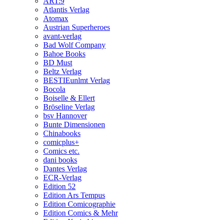
ART:9
Atlantis Verlag
Atomax
Austrian Superheroes
avant-verlag
Bad Wolf Company
Bahoe Books
BD Must
Beltz Verlag
BESTIEunlmt Verlag
Bocola
Boiselle & Ellert
Bröseline Verlag
bsv Hannover
Bunte Dimensionen
Chinabooks
comicplus+
Comics etc.
dani books
Dantes Verlag
ECR-Verlag
Edition 52
Edition Ars Tempus
Edition Comicographie
Edition Comics & Mehr