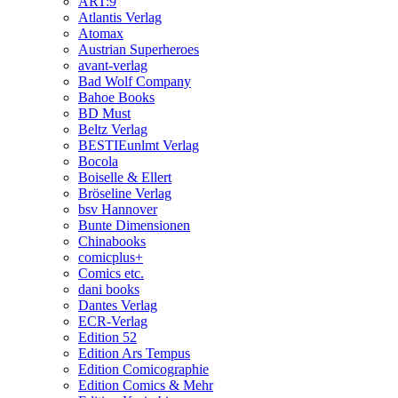
ART:9
Atlantis Verlag
Atomax
Austrian Superheroes
avant-verlag
Bad Wolf Company
Bahoe Books
BD Must
Beltz Verlag
BESTIEunlmt Verlag
Bocola
Boiselle & Ellert
Bröseline Verlag
bsv Hannover
Bunte Dimensionen
Chinabooks
comicplus+
Comics etc.
dani books
Dantes Verlag
ECR-Verlag
Edition 52
Edition Ars Tempus
Edition Comicographie
Edition Comics & Mehr