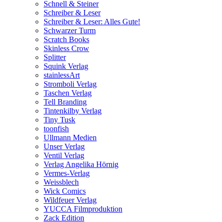
Schnell & Steiner
Schreiber & Leser
Schreiber & Leser: Alles Gute!
Schwarzer Turm
Scratch Books
Skinless Crow
Splitter
Squink Verlag
stainlessArt
Stromboli Verlag
Taschen Verlag
Tell Branding
Tintenkilby Verlag
Tiny Tusk
toonfish
Ullmann Medien
Unser Verlag
Ventil Verlag
Verlag Angelika Hörnig
Vermes-Verlag
Weissblech
Wick Comics
Wildfeuer Verlag
YUCCA Filmproduktion
Zack Edition