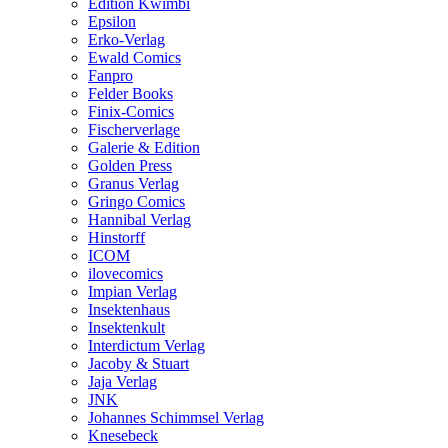
Edition Kwimbi
Epsilon
Erko-Verlag
Ewald Comics
Fanpro
Felder Books
Finix-Comics
Fischerverlage
Galerie & Edition
Golden Press
Granus Verlag
Gringo Comics
Hannibal Verlag
Hinstorff
ICOM
ilovecomics
Impian Verlag
Insektenhaus
Insektenkult
Interdictum Verlag
Jacoby & Stuart
Jaja Verlag
JNK
Johannes Schimmsel Verlag
Knesebeck