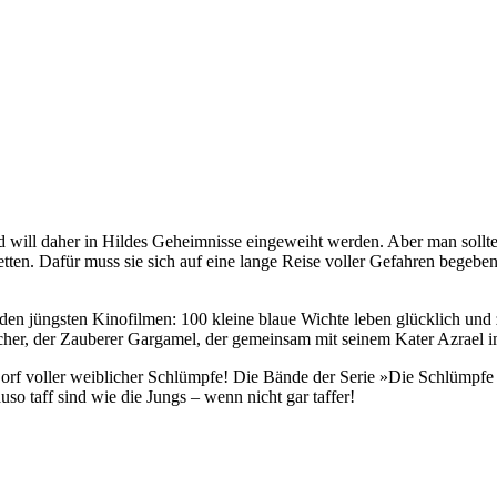
ill daher in Hildes Geheimnisse eingeweiht werden. Aber man sollte v
zu retten. Dafür muss sie sich auf eine lange Reise voller Gefahren bege
 den jüngsten Kinofilmen: 100 kleine blaue Wichte leben glücklich und 
cher, der Zauberer Gargamel, der gemeinsam mit seinem Kater Azrael i
f voller weiblicher Schlümpfe! Die Bände der Serie »Die Schlümpfe u
 taff sind wie die Jungs – wenn nicht gar taffer!