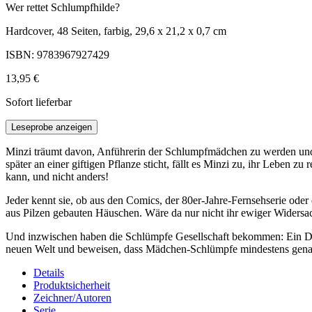
Wer rettet Schlumpfhilde?
Hardcover, 48 Seiten, farbig, 29,6 x 21,2 x 0,7 cm
ISBN: 9783967927429
13,95 €
Sofort lieferbar
Leseprobe anzeigen
Minzi träumt davon, Anführerin der Schlumpfmädchen zu werden und w
später an einer giftigen Pflanze sticht, fällt es Minzi zu, ihr Leben 
kann, und nicht anders!
Jeder kennt sie, ob aus den Comics, der 80er-Jahre-Fernsehserie oder
aus Pilzen gebauten Häuschen. Wäre da nur nicht ihr ewiger Widersa
Und inzwischen haben die Schlümpfe Gesellschaft bekommen: Ein Dor
neuen Welt und beweisen, dass Mädchen-Schlümpfe mindestens genauso
Details
Produktsicherheit
Zeichner/Autoren
Serie