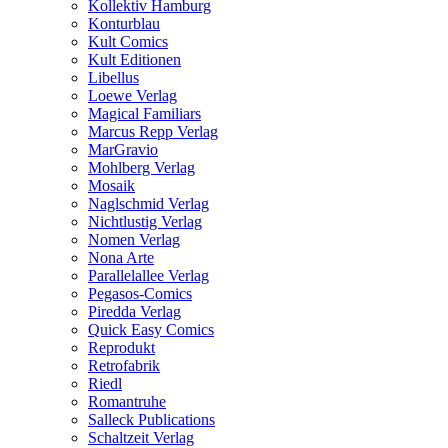
Kollektiv Hamburg
Konturblau
Kult Comics
Kult Editionen
Libellus
Loewe Verlag
Magical Familiars
Marcus Repp Verlag
MarGravio
Mohlberg Verlag
Mosaik
Naglschmid Verlag
Nichtlustig Verlag
Nomen Verlag
Nona Arte
Parallelallee Verlag
Pegasos-Comics
Piredda Verlag
Quick Easy Comics
Reprodukt
Retrofabrik
Riedl
Romantruhe
Salleck Publications
Schaltzeit Verlag